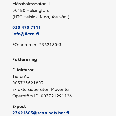
Märaholmsgatan 1
00180 Helsingfors
(HTC Helsinki Nina, 4:e vån.)
030 470 7111
info@tiera.fi
FO-nummer: 2362180-3
Fakturering
E-fakturor
Tiera Ab
003723621803
E-fakturaoperatör: Maventa
Operatörs-ID: 003721291126
E-post
23621803@scan.netvisor.fi