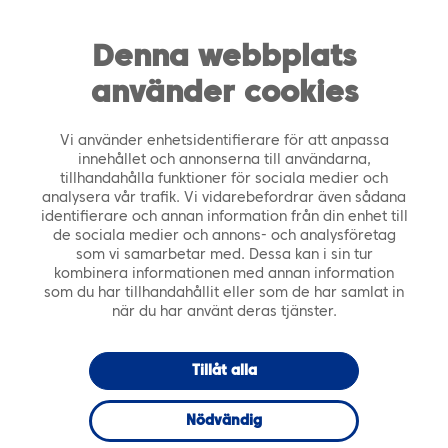
https://tiera.fi/name
Men
FI
SV
Denna webbplats
använder cookies
Framsida
›
Tjänster
›
Smart City
›
Tiera
Geoinformationstjänster
Vi använder enhetsidentifierare för att anpassa
innehållet och annonserna till användarna,
tillhandahålla funktioner för sociala medier och
analysera vår trafik. Vi vidarebefordrar även sådana
identifierare och annan information från din enhet till
de sociala medier och annons- och analysföretag
som vi samarbetar med. Dessa kan i sin tur
kombinera informationen med annan information
som du har tillhandahållit eller som de har samlat in
när du har använt deras tjänster.
Tillåt alla
Nödvändig