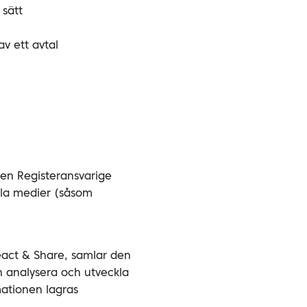
 sätt
v ett avtal
 den Registeransvarige
iala medier (såsom
act & Share, samlar den
n analysera och utveckla
mationen lagras