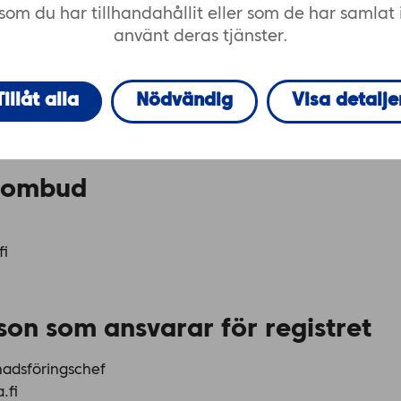
som du har tillhandahållit eller som de har samlat 
ån.)
använt deras tjänster.
Tillåt alla
Nödvändig
Visa detalje
dsombud
fi
son som ansvarar för registret
nadsföringschef
.fi