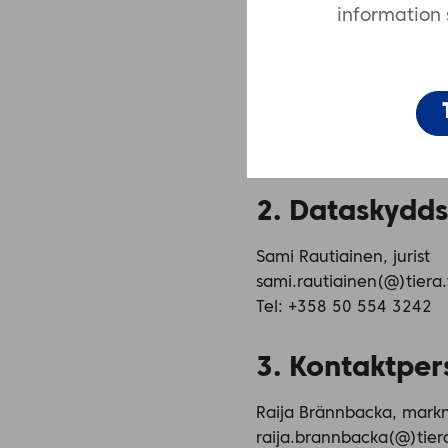
Märaholmsgatan 1
information 
(HTC Helsinki Nina, 4:e v
00180 Helsingfors
Tel 020 734 7777
info(@)tiera.fi
FO-nummer: 2362180-3
2. Dataskyd
Sami Rautiainen, jurist
sami.rautiainen(@)tiera.
Tel: +358 50 554 3242
3. Kontaktper
Raija Brännbacka, mark
raija.brannbacka(@)tiera