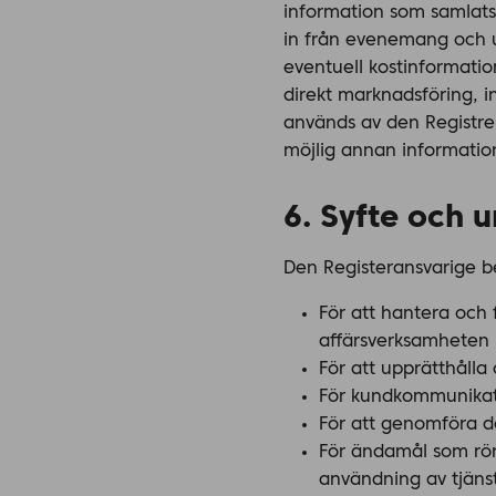
information som samlats 
in från evenemang och u
eventuell kostinformati
direkt marknadsföring, 
används av den Registre
möjlig annan informatio
6. Syfte och 
Den Registeransvarige be
För att hantera och f
affärsverksamheten
För att upprätthålla
För kundkommunikat
För att genomföra d
För ändamål som rör 
användning av tjänst