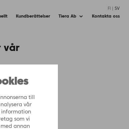
FI
SV
ellt
Kundberättelser
Tiera Ab
Kontakta oss
Expand
child
menu
 vår
tetspolicy här.
okies
nnonserna till
analysera vår
 information
retag som vi
n med annan