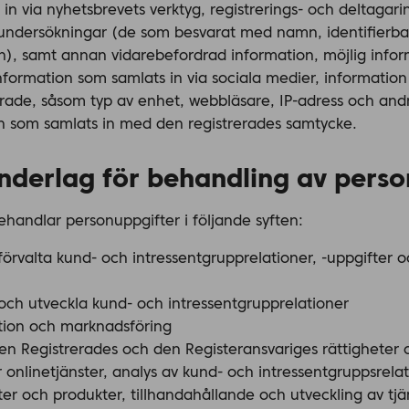
in via nyhetsbrevets verktyg, registrerings- och deltagar
ndersökningar (de som besvarat med namn, identifierbar 
on), samt annan vidarebefordrad information, möjlig info
information som samlats in via sociala medier, informati
rade, såsom typ av enhet, webbläsare, IP-adress och and
n som samlats in med den registrerades samtycke.
underlag för behandling av pers
handlar personuppgifter i följande syften:
örvalta kund- och intressentgrupprelationer, -uppgifter oc
 och utveckla kund- och intressentgrupprelationer
ion och marknadsföring
en Registrerades och den Registeransvariges rättigheter 
onlinetjänster, analys av kund- och intressentgruppsrelat
er och produkter, tillhandahållande och utveckling av tjän