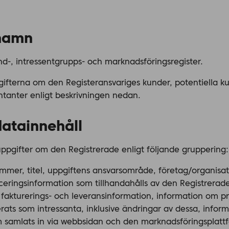
 namn
-, intressentgrupps- och marknadsföringsregister.
gifterna om den Registeransvariges kunder, potentiella 
ntanter enligt beskrivningen nedan.
datainnehåll
uppgifter om den Registrerade enligt följande gruppering:
mmer, titel, uppgiftens ansvarsområde, företag/organisat
ficeringsinformation som tillhandahålls av den Registrerad
-, fakturerings- och leveransinformation, information om p
erats som intressanta, inklusive ändringar av dessa, infor
m samlats in via webbsidan och den marknadsföringsplat