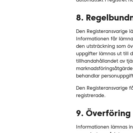
automatiskt i registret
8. Regelbundn
Den Registeransvarige läm
Informationen får lämnas 
den utsträckning som öv
uppgifter lämnas ut till
tillhandahållandet av tj
marknadsföringsåtgärder
behandlar personuppgifte
Den Registeransvarige få
registrerade.
9. Överföring
Informationen lämnas in