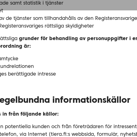
de samt statistik i tjänster
et
v de tjänster som tillhandahålls av den Registeransvarig
Registeransvariges rättsliga skyldigheter
ättsliga
grunder för behandling av personuppgifter i e
rordning är:
samtycke
 kundrelationen
es berättigade intresse
 regelbundna informationskällor
 in
från följande källor:
n potentiella kunden och från företrädaren för intressen
 telefon, via Internet (tiera.fi:s webbsida, formulär, nyhe