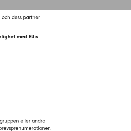
e och dess partner
nlighet med EU:s
tgruppen eller andra
tsbrevsprenumerationer,