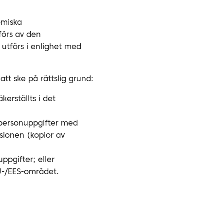
omiska
örs av den
 utförs i enlighet med
tt ske på rättslig grund:
erställts i det
 personuppgifter med
sionen (kopior av
ppgifter; eller
EU-/EES-området.