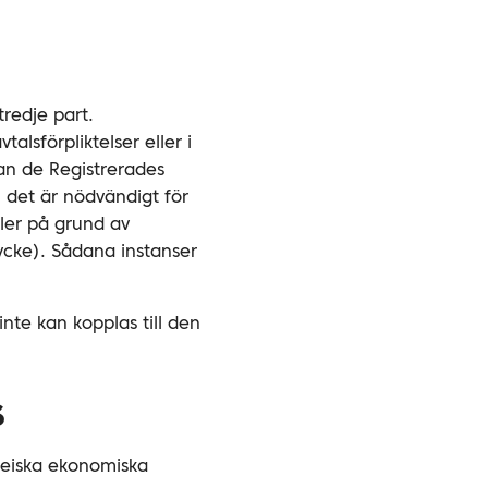
tredje part.
alsförpliktelser eller i
an de Registrerades
m det är nödvändigt för
ller på grund av
cke). Sådana instanser
nte kan kopplas till den
S
peiska ekonomiska