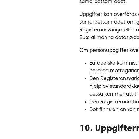
samarbetsområdet.
Uppgifter kan överföras 
samarbetsområdet om ge
Registeransvarige eller 
EU:s allmänna dataskydd
Om personuppgifter överf
Europeiska kommissio
berörda mottagarla
Den Registeransvarig
hjälp av standardkl
dessa kommer att ti
Den Registrerade har 
Det finns en annan r
10. Uppgifter