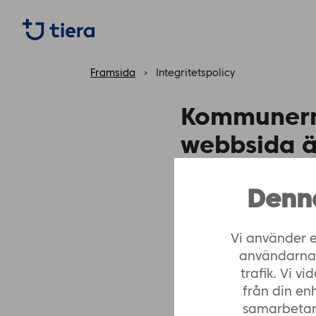
https://tiera.fi/name
Framsida
›
Integritetspolicy
Kommunerna
webbsida är
Du hittar en nerladdnin
Denn
Vi använder e
användarna, 
1. Registeran
trafik. Vi 
från din en
Tiera Oy – Kommunernas
samarbetar