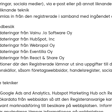
ngar, sociala medier), via e-post eller på annat liknande
liknande teknik
amlas in från den registrerade i samband med ingåendet a
ndbesök
ateringar från Vainu .Io Software Oy
ateringar från HubSpot, Inc
dateringar från Webropol Oy
ateringar från Eventilla Oy
ateringar från React & Share Oy
ationer där den Registrerade lämnar ut sina uppgifter till
onskällor, såsom företagswebbsidor, handelsregister, soc
 tekniker
Google Ads and Analytics, Hubspot Marketing Hub och Re
sökardata från webbsidan så att den Registeransvarige ka
evant marknadsföring till besökare på webbplatsen. Infor