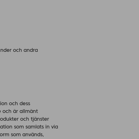
kunder och andra
ion och dess
e och är allmänt
rodukter och tjänster
mation som samlats in via
tform som används,