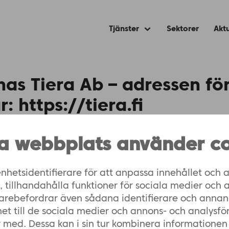
Tjänster
Sektorer
Aktu
Expand
child
menu
s Tiera Ab – adressen för
: https://tiera.fi
gsbar version av Kommunernas Tiera Ab:s allmänna integri
a webbplats använder co
nhetsidentifierare för att anpassa innehållet och a
tillhandahålla funktioner för sociala medier och 
svarig
vidarebefordrar även sådana identifierare och annan
het till de sociala medier och annons- och analysfö
 Tiera Ab
 med. Dessa kan i sin tur kombinera informatione