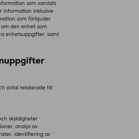
information som samlats
information inklusive
rmation som förbjuder
on om den enhet som
ra enhetsuppgifter, samt
onuppgifter
h avtal relaterade till
och skyldigheter
ioner, analys av
ster, identifiering av