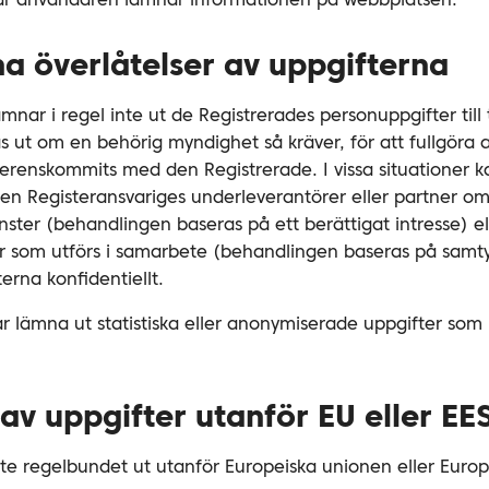
 när användaren lämnar informationen på webbplatsen.
a överlåtelser av uppgifterna
nar i regel inte ut de Registrerades personuppgifter till 
ut om en behörig myndighet så kräver, för att fullgöra avt
erenskommits med den Registrerade. I vissa situationer k
 den Registeransvariges underleverantörer eller partner o
änster (behandlingen baseras på ett berättigat intresse) e
 som utförs i samarbete (behandlingen baseras på samty
rna konfidentiellt.
r lämna ut statistiska eller anonymiserade uppgifter som i
 av uppgifter utanför EU eller EE
te regelbundet ut utanför Europeiska unionen eller Euro