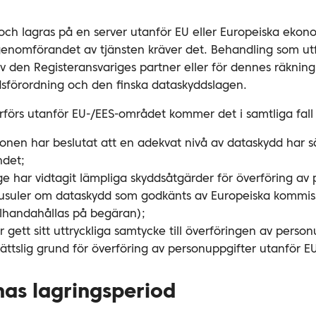
och lagras på en server utanför EU eller Europeiska ekon
nomförandet av tjänsten kräver det. Behandling som utf
av den Registeransvariges partner eller för dennes räkning
sförordning och den finska dataskyddslagen.
örs utanför EU-/EES-området kommer det i samtliga fall a
nen har beslutat att en adekvat nivå av dataskydd har säk
ndet;
e har vidtagit lämpliga skyddsåtgärder för överföring av
ausuler om dataskydd som godkänts av Europeiska kommis
llhandahållas på begäran);
gett sitt uttryckliga samtycke till överföringen av personu
ättslig grund för överföring av personuppgifter utanför 
nas lagringsperiod