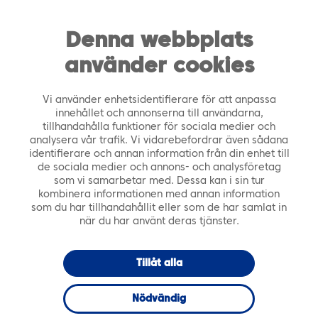
https://tiera.fi/name
Men
FI
SV
Denna webbplats
använder cookies
Framsida
›
Tjänster
›
Expert- och konsulttjänster
›
Tiera Digital Färdplan
Vi använder enhetsidentifierare för att anpassa
innehållet och annonserna till användarna,
tillhandahålla funktioner för sociala medier och
analysera vår trafik. Vi vidarebefordrar även sådana
identifierare och annan information från din enhet till
de sociala medier och annons- och analysföretag
som vi samarbetar med. Dessa kan i sin tur
kombinera informationen med annan information
som du har tillhandahållit eller som de har samlat in
när du har använt deras tjänster.
Tillåt alla
Nödvändig