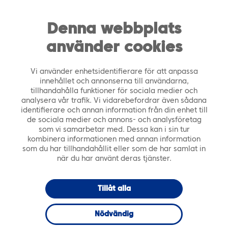
https://tiera.fi/name
Men
FI
SV
Denna webbplats
använder cookies
Framsida
›
Tjänster
›
Smart City
›
Tiera City –
Byggd miljö
Vi använder enhetsidentifierare för att anpassa
innehållet och annonserna till användarna,
tillhandahålla funktioner för sociala medier och
analysera vår trafik. Vi vidarebefordrar även sådana
identifierare och annan information från din enhet till
de sociala medier och annons- och analysföretag
som vi samarbetar med. Dessa kan i sin tur
kombinera informationen med annan information
som du har tillhandahållit eller som de har samlat in
när du har använt deras tjänster.
Tillåt alla
Nödvändig