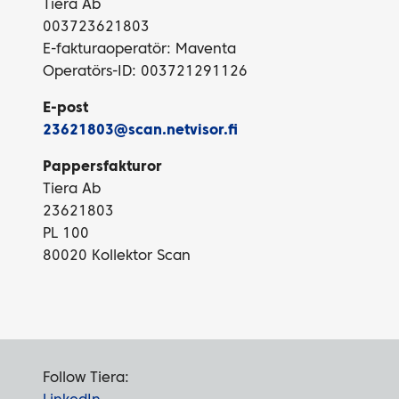
Tiera Ab
003723621803
E-fakturaoperatör: Maventa
Operatörs-ID: 003721291126
E-post
23621803@scan.netvisor.fi
Pappersfakturor
Tiera Ab
23621803
PL 100
80020 Kollektor Scan
Follow Tiera: