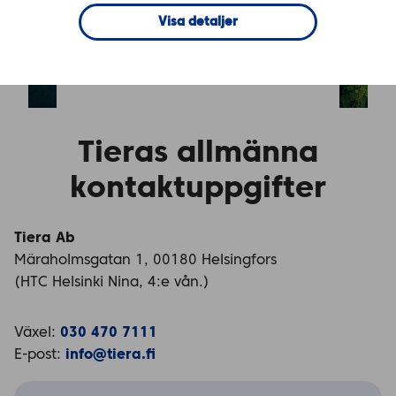
Visa detaljer
Kontakta oss
Tieras allmänna
kontaktuppgifter
Tiera Ab
Märaholmsgatan 1, 00180 Helsingfors
(HTC Helsinki Nina, 4:e vån.)
Växel:
030 470 7111
E-post:
info@tiera.fi