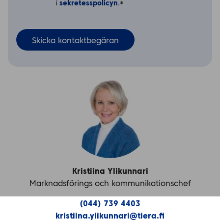
i
sekretesspolicyn
.
*
Kristiina Ylikunnari
Marknadsförings och kommunikationschef
(044) 739 4403
kristiina.ylikunnari@tiera.fi