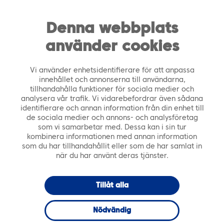
https://tiera.fi/name
Men
FI
SV
Denna webbplats
använder cookies
Framsida
›
Kontakta oss
Vi använder enhetsidentifierare för att anpassa
innehållet och annonserna till användarna,
tillhandahålla funktioner för sociala medier och
analysera vår trafik. Vi vidarebefordrar även sådana
identifierare och annan information från din enhet till
de sociala medier och annons- och analysföretag
som vi samarbetar med. Dessa kan i sin tur
kombinera informationen med annan information
som du har tillhandahållit eller som de har samlat in
när du har använt deras tjänster.
Tillåt alla
Nödvändig