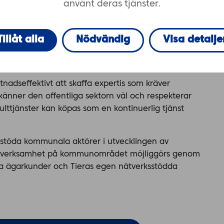
använt deras tjänster.
 får du hjälp av yrkespersoner inom IT-
Tillåt alla
Nödvändig
Visa detalje
Ble
om stöder din organisations verksamhet och
tnadseffektivt att skaffa expertis som kräver
känner den offentliga sektorn väl och respekterar
ulttjänster kan köpas som en kontinuerlig tjänst
ch stöda kommunala aktörer i utvecklingen av
abb verksamhet på kommunområdet möjliggörs genom
åra ägarkunder och Tieras egen nätverksstödda