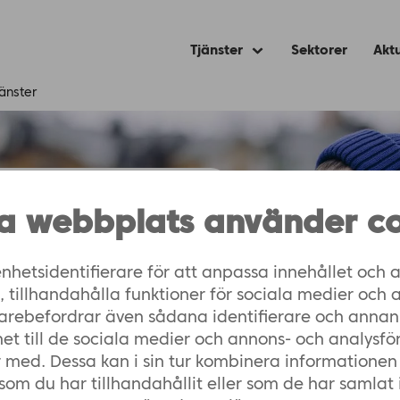
Tjänster
Sektorer
Aktu
Expand
child
menu
jänster
a webbplats använder co
nhetsidentifierare för att anpassa innehållet och a
as 
tillhandahålla funktioner för sociala medier och 
vidarebefordrar även sådana identifierare och annan
het till de sociala medier och annons- och analysfö
 med. Dessa kan i sin tur kombinera informatione
som du har tillhandahållit eller som de har samlat 