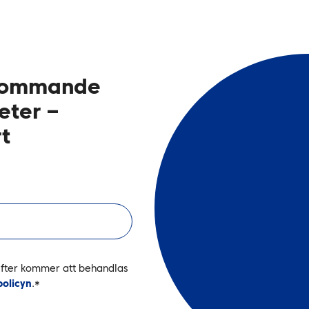
s kommande
ter –
t
gifter kommer att behandlas
policyn
.
*