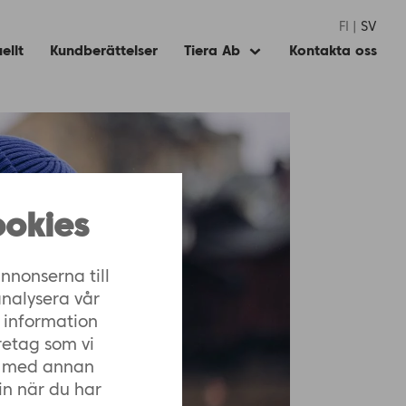
FI
SV
ellt
Kundberättelser
Tiera Ab
Kontakta oss
Expand
child
menu
okies
nnonserna till
analysera vår
 information
retag som vi
n med annan
in när du har