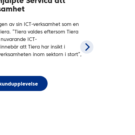
jälpte Servica att
ksamhet
ngen av sin ICT-verksamhet som en
iera. ”Tiera valdes eftersom Tiera
n nuvarande ICT-
innebär att Tiera har insikt i
erksamheten inom sektorn i stort”,
 kundupplevelse