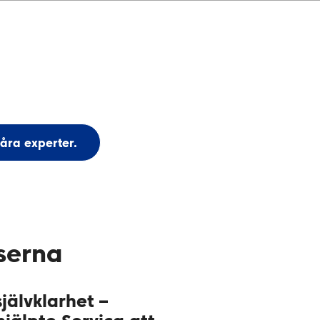
åra experter.
serna
självklarhet –