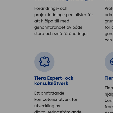
Förändrings- och
Prof
projektledningsspecialister för
admi
att hjälpa till med
gru
genomförandet av både
för 
stora och små förändringar
gör
och 
Tiera Expert- och 
Tie
konsultnätverk
Tier
Ett omfattande
hjä
kompetensnätverk för
besl
utveckling av
fram
digitaliseringsfrämjande