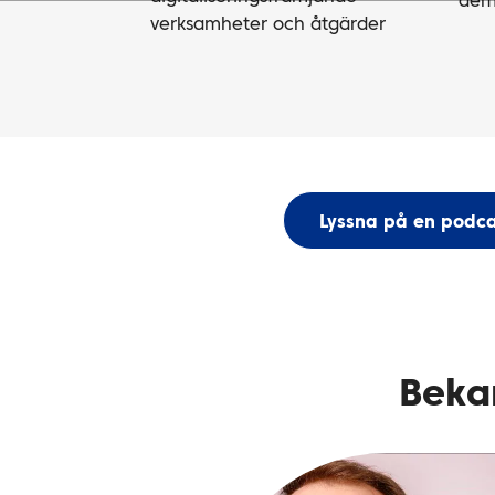
dem
verksamheter och åtgärder
Lyssna på en podca
Beka