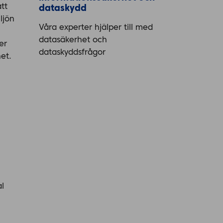
att
dataskydd
ljön
Våra experter hjälper till med
datasäkerhet och
er
dataskyddsfrågor
et.
l