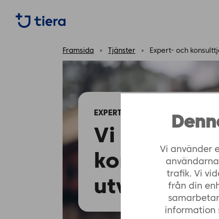
https://tiera.fi/name
Framsida
›
Tjänster
›
Expert- och konsultt
EXPERT- OCH KONSULTTJÄNSTER
Denn
Vi stöder 
Vi använder e
kommunern
användarna, 
trafik. Vi 
utveckling
från din en
samarbetar
information 