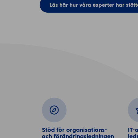
Läs här hur våra experter har stöt
Stöd för organisations- 
IT-
och förändringsledningen
led