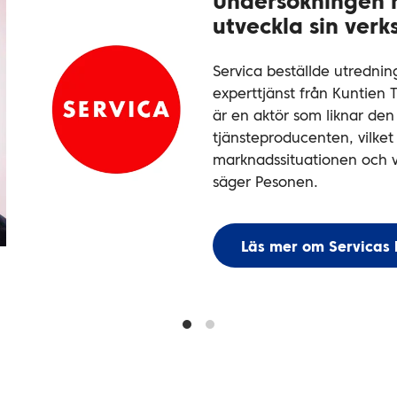
Undersökningen h
utveckla sin ver
Servica beställde utredni
experttjänst från Kuntien T
är en aktör som liknar de
tjänsteproducenten, vilket 
marknadssituationen och v
säger Pesonen.
Läs mer om Servicas