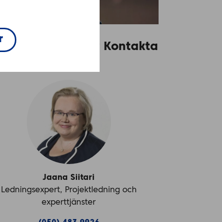
r
v du intresserad? Kontakta
oss.
Jaana Siitari
Ledningsexpert, Projektledning och
experttjänster