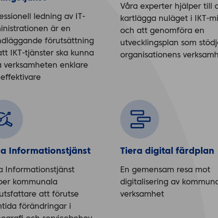
Våra experter hjälper till 
essionell ledning av IT-
kartlägga nuläget i IKT-mi
nistrationen är en
och att genomföra en
ndläggande förutsättning
utvecklingsplan som stödj
att IKT-tjänster ska kunna
organisationens verksamh
a verksamheten enklare
effektivare
ra Informationstjänst
Tiera digital färdplan
a Informationstjänst
En gemensam resa mot
lper kommunala
digitalisering av kommuna
utsfattare att förutse
verksamhet
tida förändringar i