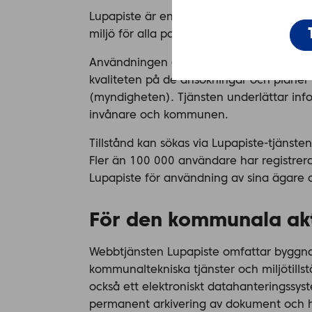
Lupapiste är en digital ärendehanteringst
miljö för alla parter: kommunala aktör
Användningen av tjänsten påskyndar och f
kvaliteten på de ansökningar och planer
(myndigheten). Tjänsten underlättar inf
invånare och kommunen.
Tillstånd kan sökas via Lupapiste-tjänst
Fler än 100 000 användare har registrerat
Lupapiste för användning av sina ägare o
För den kommunala ak
Webbtjänsten Lupapiste omfattar byggn
kommunaltekniska tjänster och miljötills
också ett elektroniskt datahanteringssys
permanent arkivering av dokument och h