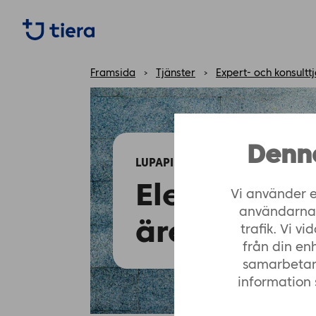
https://tiera.fi/name
Framsida
›
Tjänster
›
Expert- och konsultt
Denn
LUPAPISTE
Elektronisk 
Vi använder e
användarna, 
ärendehant
trafik. Vi 
från din en
samarbetar
information 