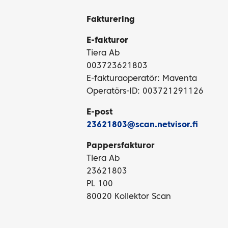
Fakturering
E-fakturor
Tiera Ab
003723621803
E-fakturaoperatör: Maventa
Operatörs-ID: 003721291126
E-post
23621803@scan.netvisor.fi
Pappersfakturor
Tiera Ab
23621803
PL 100
80020 Kollektor Scan