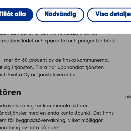
jänst för elektroniska tillståndstransaktioner i byggd
Tillåt alla
Nödvändig
Visa detalje
er (myndigheter) samt kommuninvånare och företag.
örbättrar tillståndshanteringen och förbättrar
 som lämnas in till den kommunala aktören
ormationsflödet och sparar tid och pengar för både
en i mer än 60 procent av de finska kommunerna.
 sig i tjänsten. Tiera har upphandlat tjänsten
ch Evolta Oy är tjänsteleverantör.
tören
Li
adsövervakning för kommunala aktörer,
tåndstjänster med en enda kontaktpunkt. Det finns
tem för byggnadsövervakning, vilket möjliggör
ämtning av data på nätet.