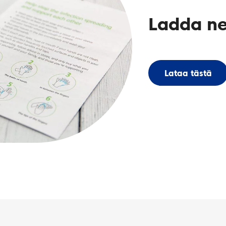
Ladda ne
Lataa tästä