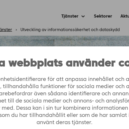
Tjänster
Sektorer
Aktu
Expand
child
menu
jänster
›
Utveckling av informationssäkerhet och dataskydd
a webbplats använder co
nhetsidentifierare för att anpassa innehållet och a
tillhandahålla funktioner för sociala medier och 
eringstjänst
vidarebefordrar även sådana identifierare och annan
het till de sociala medier och annons- och analysfö
 med. Dessa kan i sin tur kombinera informatione
som du har tillhandahållit eller som de har samlat 
använt deras tjänster.