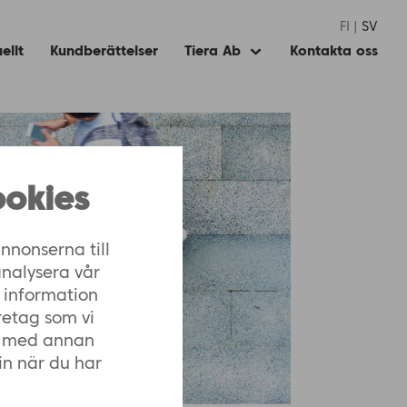
FI
SV
ellt
Kundberättelser
Tiera Ab
Kontakta oss
Expand
child
menu
okies
nnonserna till
analysera vår
 information
retag som vi
n med annan
in när du har