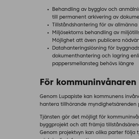
Behandling av bygglov och anmälnin
till permanent arkivering av dokum
Tillståndshantering för av allmänn
Miljösektorns behandling av miljöti
Möjlighet att även publicera nödv
Datahanteringslösning för byggnadsö
dokumenthantering och lagring enlig
pappersmellansteg behövs längre
För kommuninvånaren
Genom Lupapiste kan kommunens invånar
hantera tillhörande myndighetsärenden 
Tjänsten gör det möjligt för kommuninvån
byggprojekt och att främja tillståndsären
Genom projektvyn kan olika parter följa t