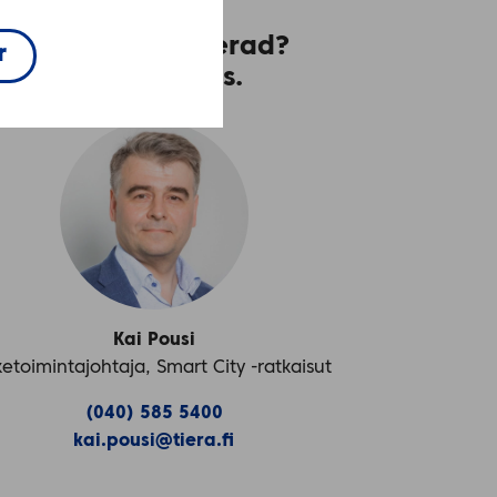
Blev du intresserad?
r
Kontakta oss.
Kai Pousi
iketoimintajohtaja, Smart City -ratkaisut
(040) 585 5400
kai.pousi@tiera.fi