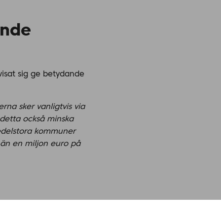
ande
visat sig ge betydande
na sker vanligtvis via
 detta också minska
medelstora kommuner
 än en miljon euro på