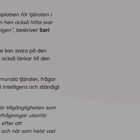
latsen för tjänsten i
n hen också hitta svar
elgen”,
beskriver
Sari
te kan svara på den
 också länkar till den
munala tjänster, frågor
l intelligens och ständigt
för tillgängligheten som
rfrågningar utanför
efter att
 och när som helst vad