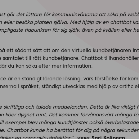
st gör det lättare för kommuninvånarna att söka på webbp
n eller besöka platsen själva. Med hjälp av en chattbot ka
mpligaste tidpunkten för sig själv, även på kvällen eller h
å ett sådant sätt att om den virtuella kundbetjänaren in
s samtalet till rätt kundbetjänare. Chattbot tillhandahåller
är du kan söka efter mer information.
e är en ständigt lärande lösning, vars förståelse för kom
nserna i språket, ständigt utvecklas med hjälp av artificiel
 skriftliga och talade meddelanden. Detta är lika viktigt 
tan köer dygnet runt. Det kommer förvånansvärt många fö
Till exempel blev många kundtjänster också överbelastade 
. Chattbot kunde ha berättat för dig på några sekunder
änker en coronavirusinfektion”,
säger
Sari Koljonen
.