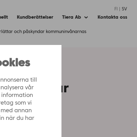
FI
SV
ellt
Kundberättelser
Tiera Ab
Kontakta oss
Expand
child
menu
derlättar och påskyndar kommuninvånarnas
okies
iserad
nnonserna till
 påskyndar
analysera vår
 information
formation
retag som vi
n med annan
in när du har