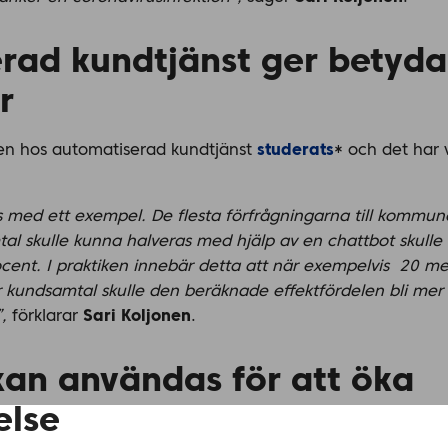
rad kundtjänst ger betyd
r
eten hos automatiserad kundtjänst
studerats
* och det har 
 med ett exempel. De flesta förfrågningarna till kommuner
al skulle kunna halveras med hjälp av en chattbot skulle
ent. I praktiken innebär detta att när exempelvis 20 
r kundsamtal skulle den beräknade effektfördelen bli mer
,
förklarar
Sari Koljonen
.
kan användas för att öka
else