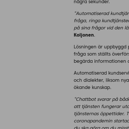
några sekunder.
“Automatiserad kundtjän
fråga, ringa kundtjänste
på sina frågor vid den lä
Koljonen
.
Lösningen är uppbyggd p
fråga som ställts överför
begärda informationen d
Automatiserad kundservic
och dialekter, liksom nya
ökande kunskap.
“Chattbot svarar på både
att tjänsten fungerar u
tjänsternas öppettider. 
coronapandemin startade
du ska göra om du misst