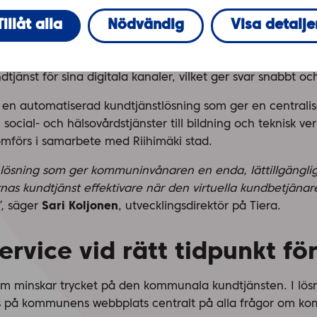
Tillåt alla
Nödvändig
Visa detalje
 och snabba svar precis när kunden har behov av informati
tjänst för sina digitala kanaler, vilket ger svar snabbt oc
 en automatiserad kundtjänstlösning som ger en centralise
social- och hälsovårdstjänster till bildning och teknisk v
förs i samarbete med Riihimäki stad.
n lösning som ger kommuninvånaren en enda, lättillgängl
as kundtjänst effektivare när den virtuella kundbetjänare
,
säger
Sari Koljonen
, utvecklingsdirektör på Tiera.
rvice vid rätt tidpunkt fö
om minskar trycket på den kommunala kundtjänsten. I lösn
s på kommunens webbplats centralt på alla frågor om ko