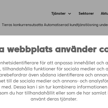
Tjänster
Sektorer
Aktu
Expand
child
menu
›
Tieras konkurrens­utsatta Automatiserad kundtjänstlösning un
a webbplats använder co
ens­utsatta Automat
nhetsidentifierare för att anpassa innehållet och a
ning underlättar och
tillhandahålla funktioner för sociala medier och 
vidarebefordrar även sådana identifierare och annan
as tillgång till in
het till de sociala medier och annons- och analysfö
 med. Dessa kan i sin tur kombinera informatione
som du har tillhandahållit eller som de har samlat 
använt deras tjänster.