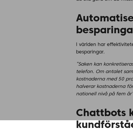
Automatise
besparinga
I världen har effektivit
besparingar.
”Saken kan konkretiseras
telefon. Om antalet samt
kostnaderna med 50 proc
halverar kostnaderna fö
nationell nivå på fem år”
Chattbots 
kundförstå