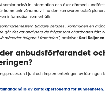
t samlar också in information och ökar därmed kundförst
är kommuninvånarna vill ha den kan svaren också planeras
ken information som erhålls.
r sommarsemestern tidigare delades i kommunen en mån
e går det att analysera de frågor som chattbotten fått o
vå månader tidigare i framtiden”,
beskriver
Sari Koljonen
rider anbudsförfarandet oc
eringen?
ngsprocessen i juni och implementeringen av lösningen ka
n tillhandahålls av kontaktpersonerna för Kundenheten.