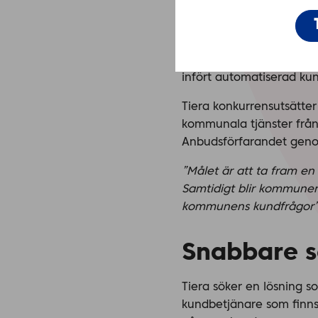
Bra kundtjänst ger enkla
infört automatiserad kund
Tiera konkurrensutsätter
kommunala tjänster från 
Anbudsförfarandet genom
”Målet är att ta fram e
Samtidigt blir kommunern
kommunens kundfrågor”
Snabbare se
Tiera söker en lösning s
kundbetjänare som finn