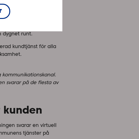
r
on. Allt fler aktörer har
h dygnet runt.
rad kundtjänst för alla
erksamhet.
ig kommunikationskanal.
n svarar på de flesta av
r kunden
ingen svarar en virtuell
mmunens tjänster på