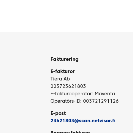
Fakturering
E-fakturor
Tiera Ab
003723621803
E-fakturaoperatör: Maventa
Operatörs-ID: 003721291126
E-post
23621803@scan.netvisor.fi