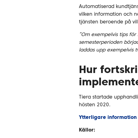
Automatiserad kundtjäns
vilken information och n
tjänsten beroende på vil
”Om exempelvis tips fö
semesterperioden börjad
laddas upp exempelvis t
Hur fortsk
implement
Tiera startade upphandli
hösten 2020.
Ytterligare informatio
Källor: