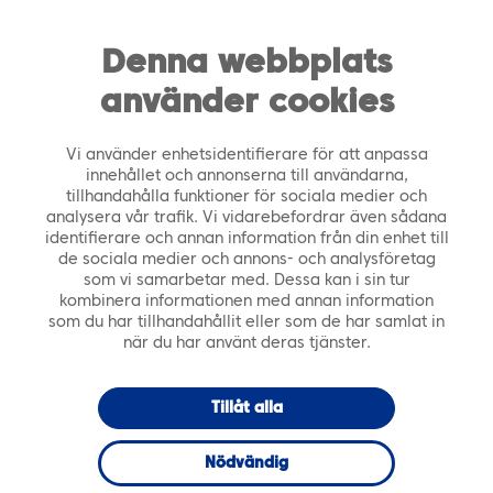
https://tiera.fi/name
Men
FI
SV
Denna webbplats
använder cookies
Framsida
›
Kundberättelser
›
Systemet för
servicesedlar och köpt service PSOP minskade
Vi använder enhetsidentifierare för att anpassa
arbetsmängden och förbättrade servicen inom
innehållet och annonserna till användarna,
tillhandahålla funktioner för sociala medier och
Kajanalands samkommun för social- och hälsovård
analysera vår trafik. Vi vidarebefordrar även sådana
identifierare och annan information från din enhet till
1.2.2022
de sociala medier och annons- och analysföretag
som vi samarbetar med. Dessa kan i sin tur
kombinera informationen med annan information
Systemet för
som du har tillhandahållit eller som de har samlat in
när du har använt deras tjänster.
servicesedlar
Tillåt alla
och köpt service
Nödvändig