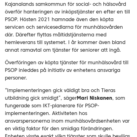
Kajanalands samkommun för social- och hälsovård
överför hanteringen av inköpstjänster en efter en till
PSOP. Hösten 2021 hamnade även den köpta
servicen och servicesedlarna för munhälsovården
där.
Därefter flyttas måltidstjänsterna med
hemleverans till systemet. I år kommer även bland
annat ramavtal om tjänster för seniorer att ingå.
Överföringen av köpta tjänster för munhälsovård till
PSOP inleddes på initiativ av enhetens ansvariga
personer.
“Implementeringen gick väldigt bra och Tieras
utbildning gick smidigt”, säger
Mari Niskanen
, som
fungerade som IKT-planerare för PSOP-
implementeringen. Aktiviteten hos
ansvarspersonerna inom munhälsovårdsenheten var
en viktig faktor för den smidiga förändringen.
Enheten visste exakt vilka tjänster som skulle beviljas