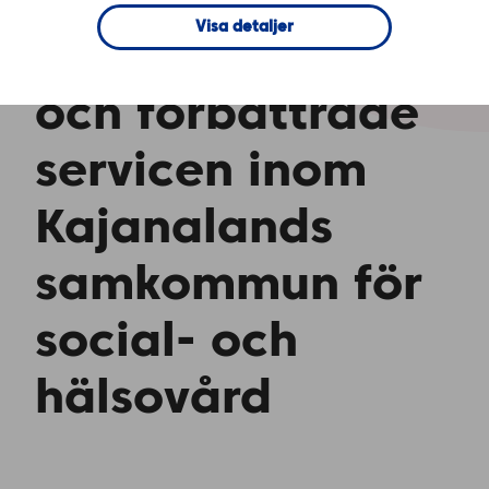
PSOP minskade
Visa detaljer
arbetsmängden
och förbättrade
servicen inom
Kajanalands
samkommun för
social- och
hälsovård