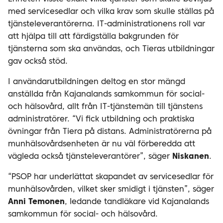
med servicesedlar och vilka krav som skulle ställas på
tjänsteleverantörerna. IT-administrationens roll var
att hjälpa till att färdigställa bakgrunden för
tjänsterna som ska användas, och Tieras utbildningar
gav också stöd.
I användarutbildningen deltog en stor mängd
anställda från Kajanalands samkommun för social-
och hälsovård, allt från IT-tjänstemän till tjänstens
administratörer.
“Vi fick utbildning och praktiska
övningar
från Tiera på distans.
Administratörerna på
munhälsovårdsenheten är nu väl förberedda att
vägleda också tjänsteleverantörer”, säger
Niskanen
.
“PSOP har underlättat skapandet av servicesedlar för
munhälsovården, vilket sker smidigt i tjänsten”, säger
Anni Temonen
, ledande tandläkare vid Kajanalands
samkommun för social- och hälsovård.