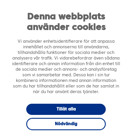
https://tiera.fi/name
Men
FI
SV
Denna webbplats
använder cookies
Framsida
›
Kundberättelser
›
Konceptet Polku
Tieraan säkrade bra nya jobb för Sastamalas IKT-
Vi använder enhetsidentifierare för att anpassa
personal
innehållet och annonserna till användarna,
tillhandahålla funktioner för sociala medier och
analysera vår trafik. Vi vidarebefordrar även sådana
1.11.2021
identifierare och annan information från din enhet till
de sociala medier och annons- och analysföretag
som vi samarbetar med. Dessa kan i sin tur
Konceptet Polku
kombinera informationen med annan information
som du har tillhandahållit eller som de har samlat in
Tieraan säkrade
när du har använt deras tjänster.
bra nya jobb för
Tillåt alla
Sastamalas IKT-
Nödvändig