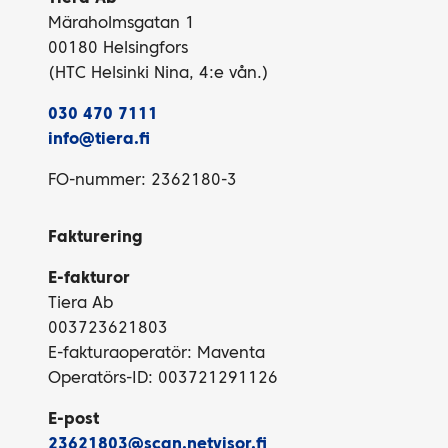
Märaholmsgatan 1
00180 Helsingfors
(HTC Helsinki Nina, 4:e vån.)
030 470 7111
info@tiera.fi
FO-nummer: 2362180-3
Fakturering
E-fakturor
Tiera Ab
003723621803
E-fakturaoperatör: Maventa
Operatörs-ID: 003721291126
E-post
23621803@scan.netvisor.fi