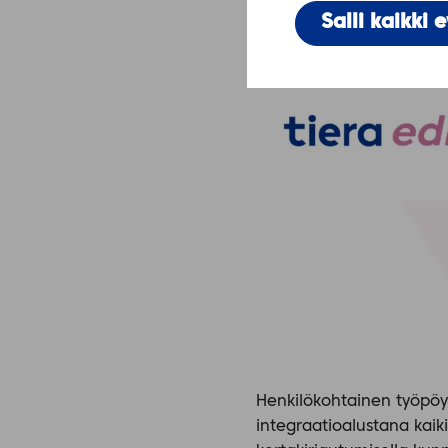
Tieran Edison palvelu uu
Salli kaikki 
sähköiseen työpöytään j
Henkilökohtainen työpöyt
integraatioalustana kaiki