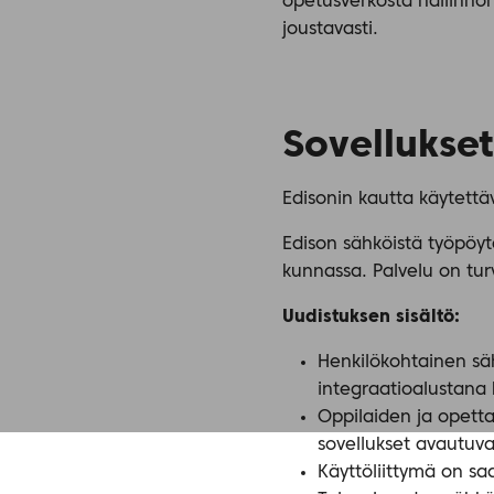
opetusverkosta hallinnon
joustavasti.
Sovellukset
Edisonin kautta käytettä
Edison sähköistä työpöy
kunnassa. Palvelu on tur
Uudistuksen sisältö:
Henkilökohtainen sä
integraatioalustana k
Oppilaiden ja opettaj
sovellukset avautuva
Käyttöliittymä on sa