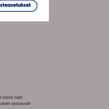
on -palvelu keskittyy
steasetukset
MS).
 toimii näin
llukset avautuvat