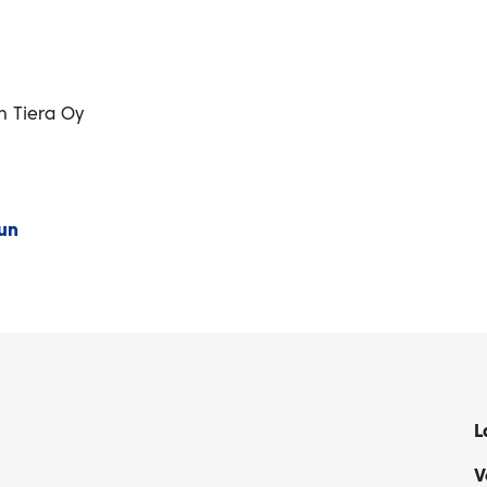
en Tiera Oy
uun
L
V