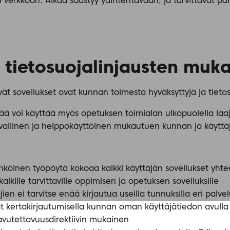
 verkkoon. Aikaa säästyy ydintehtävään, ja tarvittavat pal
 tietosuojalinjausten muka
vät sovellukset ovat kunnan toimesta hyväksyttyjä ja tieto
tää voi käyttää myös opetuksen toimialan ulkopuolella l
vallinen ja helppokäyttöinen mukautuen kunnan ja käyttäj
hköinen työpöytä kokoaa kaikki käyttäjän sovellukset yht
aikille tarvittaville oppimisen ja opetuksen sovelluksille
ien ei tarvitse enää kirjautua useilla tunnuksilla eri palve
t kertakirjautumisella kunnan oman käyttäjätiedon avulla
avutettavuusdirektiivin mukainen