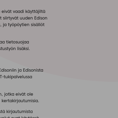
eivät vaadi käyttäjiltä
t siirtyvät uuden Edison
 ja työpöytien sisällöt
paa tietosuojaa
ustyön lisäksi.
disoniin ja Edisonista
-tukipalvelussa
, jotka eivät ole
 kertakirjautumisia.
stä kirjautumista