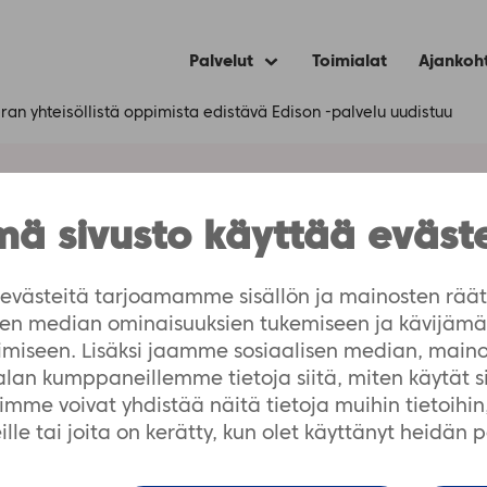
Palvelut
Toimialat
Ajankoh
Expand
child
menu
eran yhteisöllistä oppimista edistävä Edison -palvelu uudistuu
llistä oppimista edis
ä sivusto käyttää eväst
uu
västeitä tarjoamamme sisällön ja mainosten räät
isen median ominaisuuksien tukemiseen ja kävijä
imiseen. Lisäksi jaamme sosiaalisen median, maino
-alan kumppaneillemme tietoja siitä, miten käytät 
me voivat yhdistää näitä tietoja muihin tietoihin, 
lle tai joita on kerätty, kun olet käyttänyt heidän 