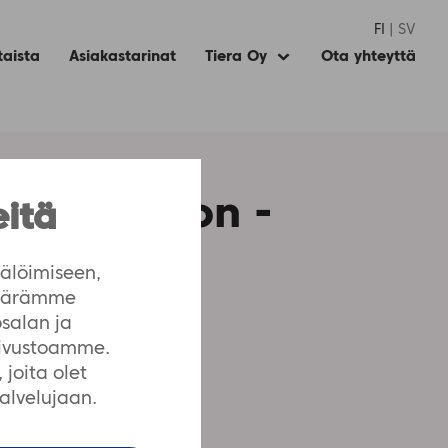
FI
SV
taista
Asiakastarinat
Tiera Oy
Ota yhteyttä
Expand
child
menu
tävä Edison -
eitä
älöimiseen,
määrämme
salan ja
sivustoamme.
joita olet
palvelujaan.