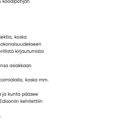
n koodipohjan
ektia, koska
i kokonaisuudekseen
illistä kirjautumista
hansa asiakkaan
toimialalla, koska mm.
ta ja kunta pääsee
isoniin kehitettiin
.