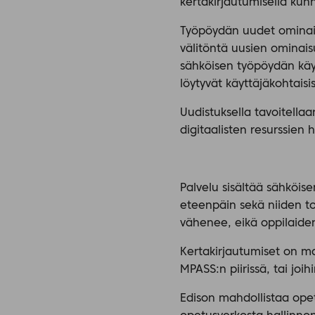
kertakirjautumisella kun
Työpöydän uudet ominaisu
välitöntä uusien ominaisu
sähköisen työpöydän käytt
löytyvät käyttäjäkohtais
Uudistuksella tavoitella
digitaalisten resurssien
Palvelu sisältää sähköise
eteenpäin sekä niiden t
vähenee, eikä oppilaiden
Kertakirjautumiset on mah
MPASS:n piirissä, tai joi
Edison mahdollistaa opett