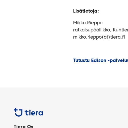
Lisätietoja:
Mikko Rieppo
ratkaisupäällikkö, Kunti
mikko.rieppo(at)tiera.fi
Tutustu Edison -palvel
Tiera
Tiera Oy