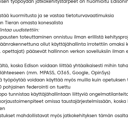
isen työpöydän jatkokehitystarpeet on huomioitu Edisoni
stää kuormitusta ja se vastaa tietoturvavaatimuksia
an Tieran omasta konesalista
intaa uudistettiin:
pausten toteuttaminen onnistuu ilman erillistä kehitysproj
äänrakennettuna ollut käyttäjähallinta irrotettiin omaks
. opettajat) pääsevät hallinnon verkon sovelluksiin ilman er
ltä, koska Edison voidaan liittää yhtäaikaisesti mihin ta
talähteeseen (mm. MPASS, O365, Google, OpinSys)
tä työpöytää voidaan käyttää myös muilla kuin opetuksen 
 pohjainen federointi on tuettu
po tunnistaa käyttäjähallintaan liittyviä ongelmatilantei
rjaustoimenpiteet omissa taustajärjestelmissään, koska Ed
yen
stukset mahdollistavat myös jatkokehityksen tämän osalta