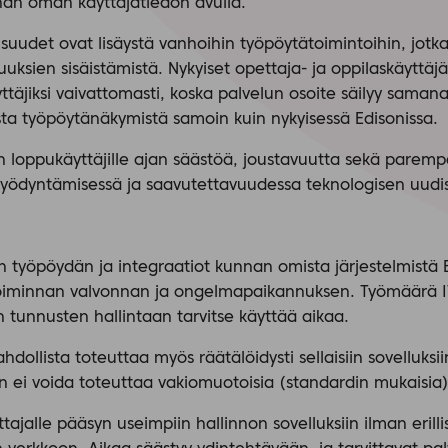
nan oman käyttäjätiedon avulla.
udet ovat lisäystä vanhoihin työpöytätoimintoihin, jotka 
uksien sisäistämistä. Nykyiset opettaja- ja oppilaskäyttäjä
äjiksi vaivattomasti, koska palvelun osoite säilyy samana,
ista työpöytänäkymistä samoin kuin nykyisessä Edisonissa.
an loppukäyttäjille ajan säästöä, joustavuutta sekä parem
 hyödyntämisessä ja saavutettavuudessa teknologisen uudist
n työpöydän ja integraatiot kunnan omista järjestelmistä E
oiminnan valvonnan ja ongelmapaikannuksen. Työmäärä IT
 tunnusten hallintaan tarvitse käyttää aikaa.
dollista toteuttaa myös räätälöidysti sellaisiin sovelluksiin
hin ei voida toteuttaa vakiomuotoisia (standardin mukaisia)
ajalle pääsyn useimpiin hallinnon sovelluksiin ilman erilli