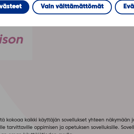
distuu vuoden 2020 lopussa. Uudistumisen yhteydessä Edis
evästeet
Vain välttämättömät
Evä
a palvelusta poistetaan oppimisympäristöominaisuudet (L
ä kokoaa kaikki käyttäjän sovellukset yhteen näkymään ja
lle tarvittaville oppimisen ja opetuksen sovelluksille. Sove