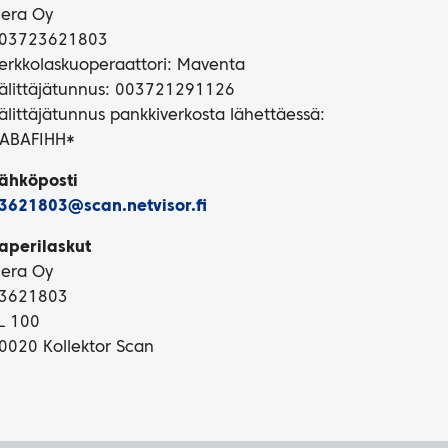
iera Oy
03723621803
erkkolaskuoperaattori: Maventa
älittäjätunnus: 003721291126
älittäjätunnus pankkiverkosta lähettäessä:
ABAFIHH*
ähköposti
3621803@scan.netvisor.fi
aperilaskut
iera Oy
3621803
L 100
0020 Kollektor Scan