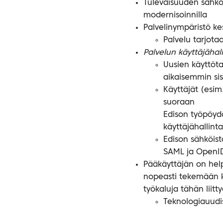
Tulevaisuuden sähkö
modernisoinnilla
Palvelinympäristö ke
Palvelu tarjota
Palvelun käyttäjähall
Uusien käyttöta
aikaisemmin sis
Käyttäjät (esim
suoraan
Edison työpöydä
käyttäjähallin
Edison sähköis
SAML ja OpenID
Pääkäyttäjän on help
nopeasti tekemään ko
työkaluja tähän liitt
Teknologiauudi