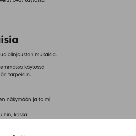
velut ovat käytössä
isia
suojalinjausten mukaisia.
aajemmassa käytössä
än tarpeisiin.
een näkymään ja toimii
luihin, koska