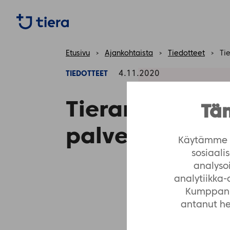
https://tiera.fi/name
Etusivu
›
Ajankohtaista
›
Tiedotteet
›
Ti
4.11.2020
TIEDOTTEET
Tieran yhteisö
Täm
palvelu uudist
Käytämme e
sosiaal
analyso
analytiikka
Kumppanim
antanut hei