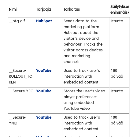
Säilytyksen
Nimi
Tarjoaja
Tarkoitus
enimmäiskest
__ptq.gif
HubSpot
Sends data to the
Istunto
marketing platform
Hubspot about the
visitor's device and
behaviour. Tracks the
visitor across devices
and marketing
channels.
__Secure-
YouTube
Used to track user’s
180
ROLLOUT_TO
interaction with
päivää
KEN
embedded content.
__Secure-YEC
YouTube
Stores the user's video
Istunto
player preferences
using embedded
YouTube video
__Secure-
YouTube
Used to track user’s
180
YNID
interaction with
päivää
embedded content.