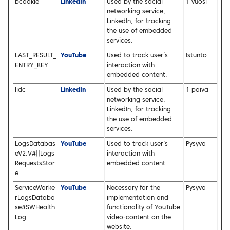
bcookie
LinkedIn
Used by the social
1 vuosi
networking service,
LinkedIn, for tracking
the use of embedded
services.
LAST_RESULT_
YouTube
Used to track user’s
Istunto
ENTRY_KEY
interaction with
embedded content.
lidc
LinkedIn
Used by the social
1 päivä
networking service,
LinkedIn, for tracking
the use of embedded
services.
LogsDatabas
YouTube
Used to track user’s
Pysyvä
eV2:V#||Logs
interaction with
RequestsStor
embedded content.
e
ServiceWorke
YouTube
Necessary for the
Pysyvä
rLogsDataba
implementation and
se#SWHealth
functionality of YouTube
Log
video-content on the
website.