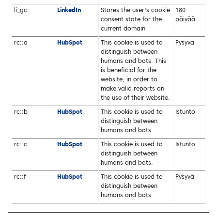
li_gc
LinkedIn
Stores the user's cookie
180
consent state for the
päivää
current domain
rc::a
HubSpot
This cookie is used to
Pysyvä
distinguish between
humans and bots. This
is beneficial for the
website, in order to
make valid reports on
the use of their website.
rc::b
HubSpot
This cookie is used to
Istunto
distinguish between
humans and bots.
rc::c
HubSpot
This cookie is used to
Istunto
distinguish between
humans and bots.
rc::f
HubSpot
This cookie is used to
Pysyvä
distinguish between
humans and bots.