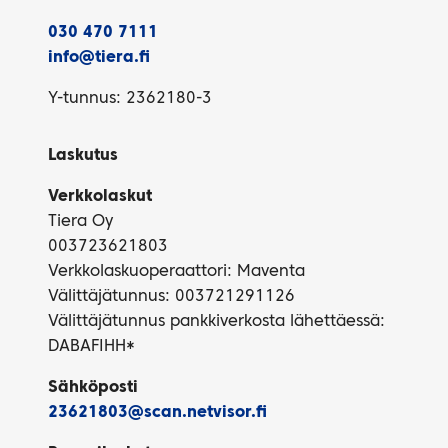
030 470 7111
info@tiera.fi
Y-tunnus: 2362180-3
Laskutus
Verkkolaskut
Tiera Oy
003723621803
Verkkolaskuoperaattori: Maventa
Välittäjätunnus: 003721291126
Välittäjätunnus pankkiverkosta lähettäessä:
DABAFIHH*
Sähköposti
23621803@scan.netvisor.fi