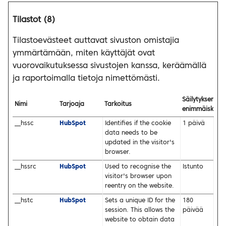
Tilastot (8)
Tilastoevästeet auttavat sivuston omistajia
ymmärtämään, miten käyttäjät ovat
vuorovaikutuksessa sivustojen kanssa, keräämällä
ja raportoimalla tietoja nimettömästi.
Säilytyksen
Nimi
Tarjoaja
Tarkoitus
enimmäiskest
__hssc
HubSpot
Identifies if the cookie
1 päivä
data needs to be
updated in the visitor's
browser.
__hssrc
HubSpot
Used to recognise the
Istunto
visitor's browser upon
reentry on the website.
__hstc
HubSpot
Sets a unique ID for the
180
session. This allows the
päivää
website to obtain data