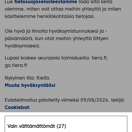
Lue
tietosuojaselosteestamme
lisää siitä keitä
olemme, miten voit ottaa meihin yhteyttä ja miten
käsittelemme henkilökohtaisia tietojasi.
Ole hyvä ja ilmoita hyväksymistunnuksesi ja -
päivämäärä, kun otat meihin yhteyttä liittyen
hyväksymiseesi.
Lupasi koskee seuraavia toimialueita: tiera.fi,
go.tiera.fi
Nykyinen tila: Kiellä.
Muuta hyväksyntääsi
Evästeilmoitus päivitetty viimeksi 09/08/2026, tekijä:
Cookiebot
:
Vain välttämättömät (27)