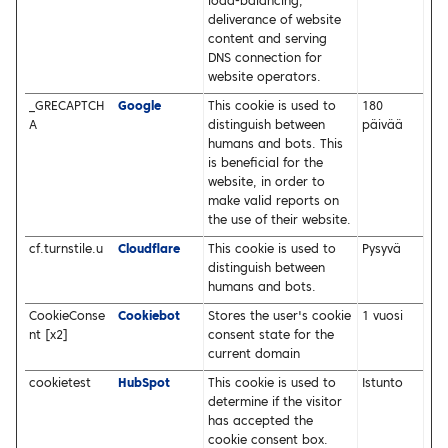
load-balancing,
deliverance of website
content and serving
DNS connection for
website operators.
_GRECAPTCH
Google
This cookie is used to
180
A
distinguish between
päivää
humans and bots. This
is beneficial for the
website, in order to
make valid reports on
the use of their website.
cf.turnstile.u
Cloudflare
This cookie is used to
Pysyvä
distinguish between
humans and bots.
CookieConse
Cookiebot
Stores the user's cookie
1 vuosi
nt [x2]
consent state for the
current domain
cookietest
HubSpot
This cookie is used to
Istunto
determine if the visitor
has accepted the
cookie consent box.