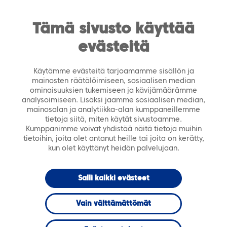
https://tiera.fi/name
Men
FI
SV
Tämä sivusto käyttää
evästeitä
Etusivu
›
Tietoa evästeistä
Käytämme evästeitä tarjoamamme sisällön ja
mainosten räätälöimiseen, sosiaalisen median
ominaisuuksien tukemiseen ja kävijämäärämme
analysoimiseen. Lisäksi jaamme sosiaalisen median,
mainosalan ja analytiikka-alan kumppaneillemme
tietoja siitä, miten käytät sivustoamme.
Kumppanimme voivat yhdistää näitä tietoja muihin
tietoihin, joita olet antanut heille tai joita on kerätty,
kun olet käyttänyt heidän palvelujaan.
Salli kaikki evästeet
Vain välttämättömät