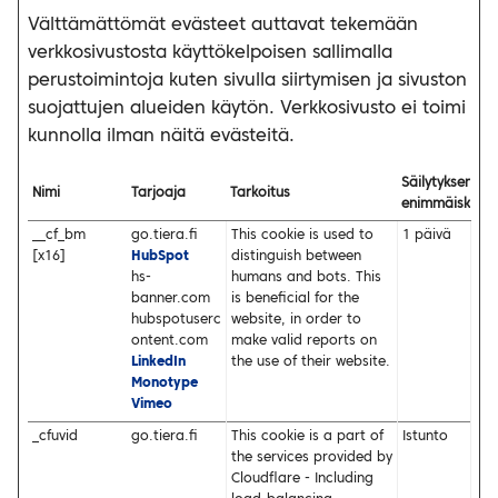
Välttämättömät evästeet auttavat tekemään
verkkosivustosta käyttökelpoisen sallimalla
perustoimintoja kuten sivulla siirtymisen ja sivuston
suojattujen alueiden käytön. Verkkosivusto ei toimi
kunnolla ilman näitä evästeitä.
Säilytyksen
Nimi
Tarjoaja
Tarkoitus
enimmäiskest
__cf_bm
go.tiera.fi
This cookie is used to
1 päivä
[x16]
HubSpot
distinguish between
hs-
humans and bots. This
banner.com
is beneficial for the
hubspotuserc
website, in order to
ontent.com
make valid reports on
LinkedIn
the use of their website.
Monotype
Vimeo
_cfuvid
go.tiera.fi
This cookie is a part of
Istunto
the services provided by
Cloudflare - Including