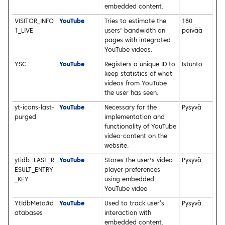
embedded content.
VISITOR_INFO
YouTube
Tries to estimate the
180
1_LIVE
users' bandwidth on
päivää
pages with integrated
YouTube videos.
YSC
YouTube
Registers a unique ID to
Istunto
keep statistics of what
videos from YouTube
the user has seen.
yt-icons-last-
YouTube
Necessary for the
Pysyvä
purged
implementation and
functionality of YouTube
video-content on the
website.
ytidb::LAST_R
YouTube
Stores the user's video
Pysyvä
ESULT_ENTRY
player preferences
_KEY
using embedded
YouTube video
YtIdbMeta#d
YouTube
Used to track user’s
Pysyvä
atabases
interaction with
embedded content.