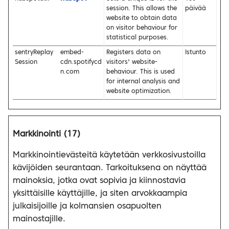
session. This allows the
päivää
website to obtain data
on visitor behaviour for
statistical purposes.
sentryReplay
embed-
Registers data on
Istunto
Session
cdn.spotifycd
visitors' website-
n.com
behaviour. This is used
for internal analysis and
website optimization.
Markkinointi (17)
Markkinointievästeitä käytetään verkkosivustoilla
kävijöiden seurantaan. Tarkoituksena on näyttää
mainoksia, jotka ovat sopivia ja kiinnostavia
yksittäisille käyttäjille, ja siten arvokkaampia
julkaisijoille ja kolmansien osapuolten
mainostajille.