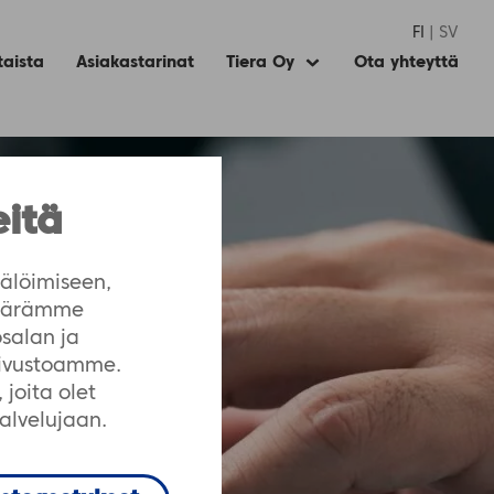
FI
SV
taista
Asiakastarinat
Tiera Oy
Ota yhteyttä
Expand
child
menu
eitä
älöimiseen,
määrämme
salan ja
sivustoamme.
joita olet
palvelujaan.