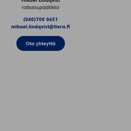
Mikael Lindqvist
ratkaisupäällikkö
(040)700 0651
mikael.lindqvist@tiera.fi
Ota yhteyttä