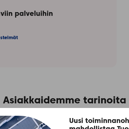
iin palveluihin
estelmät
Asiakkaidemme tarinoita
Uusi toiminnanoh