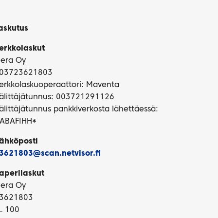
askutus
erkkolaskut
iera Oy
03723621803
erkkolaskuoperaattori: Maventa
älittäjätunnus: 003721291126
älittäjätunnus pankkiverkosta lähettäessä:
ABAFIHH*
ähköposti
3621803@scan.netvisor.fi
aperilaskut
iera Oy
3621803
L 100