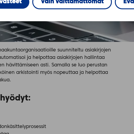
evästeet
Vain välttämättömät
Evä
maakuntaorganisaatioille suunniteltu asiakirjojen
utomatisoi ja helpottaa asiakirjojen hallintaa
n hävittämiseen asti. Samalla se luo perustan
ähköinen arkistointi myös nopeuttaa ja helpottaa
akua.
 hyödyt:
onkäsittelyprosessit