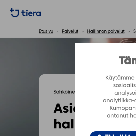
https://tiera.fi/name
Etusivu
›
Palvelut
›
Hallinnon palvelut
›
S
Täm
Käytämme e
sosiaal
Sähköinen arkistointi
analyso
analytiikka
Asiakirjakä
Kumppanim
antanut hei
hallintaan