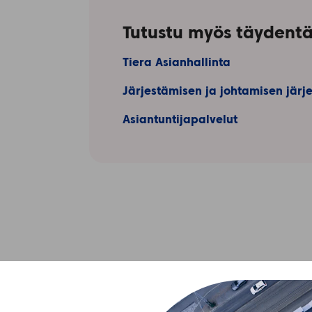
Tutustu myös täydentäv
Tiera Asianhallinta
Järjestämisen ja johtamisen järj
Asiantuntijapalvelut