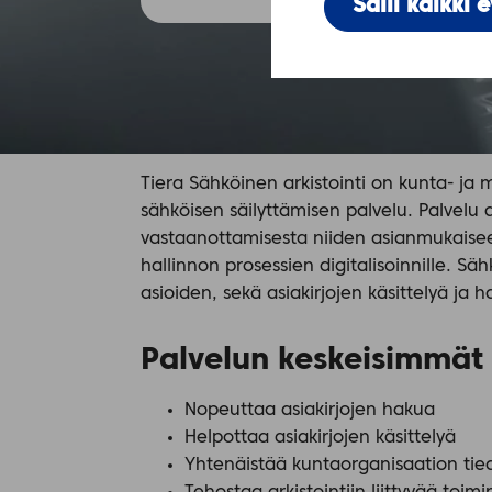
Salli kaikki 
Tiera Sähköinen arkistointi on kunta- ja 
sähköisen säilyttämisen palvelu. Palvelu a
vastaanottamisesta niiden asianmukaisee
hallinnon prosessien digitalisoinnille. S
asioiden, sekä asiakirjojen käsittelyä ja h
Palvelun keskeisimmät
Nopeuttaa asiakirjojen hakua
Helpottaa asiakirjojen käsittelyä
Yhtenäistää kuntaorganisaation tied