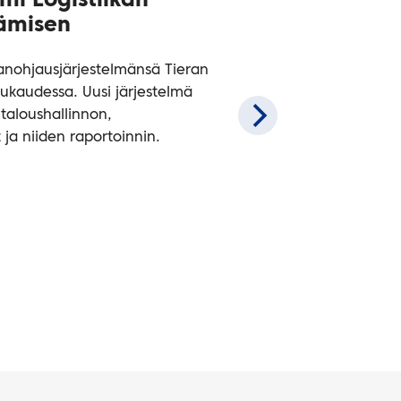
mi Logistiikan
tämisen
nanohjausjärjestelmänsä Tieran
ukaudessa. Uusi järjestelmä
taloushallinnon,
t ja niiden raportoinnin.