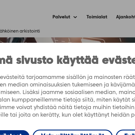
Palvelut
Toimialat
Ajankoh
Expand
child
menu
ähköinen arkistointi
ä sivusto käyttää eväst
västeitä tarjoamamme sisällön ja mainosten räät
isen median ominaisuuksien tukemiseen ja kävijä
imiseen. Lisäksi jaamme sosiaalisen median, maino
-alan kumppaneillemme tietoja siitä, miten käytät 
ytäntöjen
me voivat yhdistää näitä tietoja muihin tietoihin, 
lle tai joita on kerätty, kun olet käyttänyt heidän 