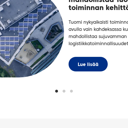
mahdollistaa Tuo
toiminnan kehit
Tuomi nykyaikaisti toimin
avulla vain kahdeksassa ku
mahdollistaa sujuvamman 
logistiikkatoiminnallisuude
Lue lisää