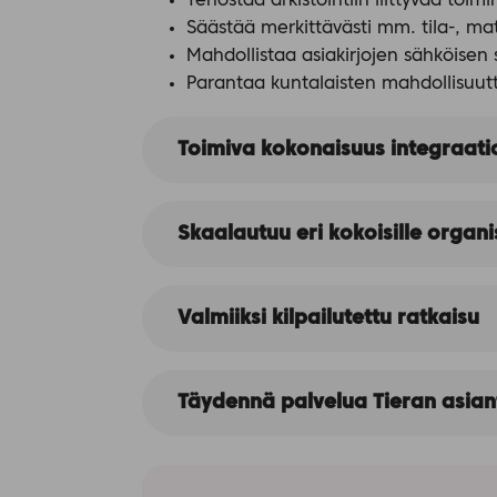
Tehostaa arkistointiin liittyvää toim
Säästää merkittävästi mm. tila-, mat
Mahdollistaa asiakirjojen sähköisen 
Parantaa kuntalaisten mahdollisuut
Toimiva kokonaisuus integraati
Skaalautuu eri kokoisille organi
Valmiiksi kilpailutettu ratkaisu
Täydennä palvelua Tieran asiant