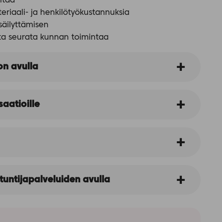
intaa
eriaali- ja henkilötyökustannuksia
säilyttämisen
ta seurata kunnan toimintaa
on avulla
saatioille
untijapalveluiden avulla