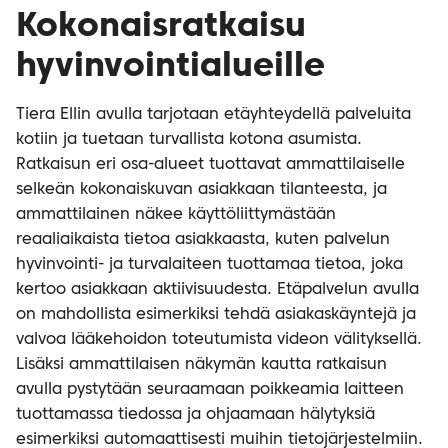
Kokonaisratkaisu
hyvinvointialueille
Tiera Ellin avulla tarjotaan etäyhteydellä palveluita
kotiin ja tuetaan turvallista kotona asumista.
Ratkaisun eri osa-alueet tuottavat ammattilaiselle
selkeän kokonaiskuvan asiakkaan tilanteesta, ja
ammattilainen näkee käyttöliittymästään
reaaliaikaista tietoa asiakkaasta, kuten palvelun
hyvinvointi- ja turvalaiteen tuottamaa tietoa, joka
kertoo asiakkaan aktiivisuudesta. Etäpalvelun avulla
on mahdollista esimerkiksi tehdä asiakaskäyntejä ja
valvoa lääkehoidon toteutumista videon välityksellä.
Lisäksi ammattilaisen näkymän kautta ratkaisun
avulla pystytään seuraamaan poikkeamia laitteen
tuottamassa tiedossa ja ohjaamaan hälytyksiä
esimerkiksi automaattisesti muihin tietojärjestelmiin.