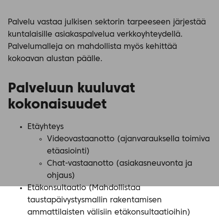
Palvelu vastaa julkisen sektorin tarpeeseen järjestää
kuntalaisille asiakaspalvelua verkkoyhteydellä.
Palvelumalleja on mahdollista myös kehittää
kokoavan alustan päälle.
P
alveluun kuuluvat
kokonaisuudet
Etäyhteys
Videovastaanotto (ajanvarauksella toimiva
etäasiointi)
Chat-vastaanotto (asiakasneuvonta ja
ohjaus)
Etäkonsultaatio (Mahdollistaa
taustapäivystysmallin rakentamisen
ammattilaisten välisiin etäkonsultaatioihin)