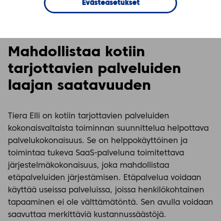
Evästeasetukset
Tiera Elli – etäpalvelut
Mahdollistaa kotiin
tarjottavien palveluiden
laajan saatavuuden
Tiera Elli on kotiin tarjottavien palveluiden
kokonaisvaltaista toiminnan suunnittelua helpottava
palvelukokonaisuus. Se on helppokäyttöinen ja
toimintaa tukeva SaaS-palveluna toimitettava
järjestelmäkokonaisuus, joka mahdollistaa
etäpalveluiden järjestämisen. Etäpalvelua voidaan
käyttää useissa palveluissa, joissa henkilökohtainen
tapaaminen ei ole välttämätöntä. Sen avulla voidaan
saavuttaa merkittäviä kustannussäästöjä.