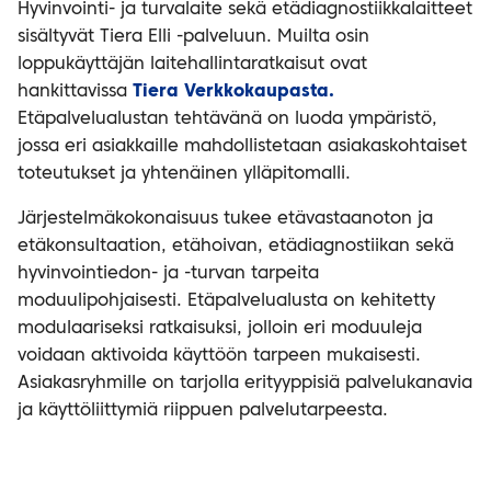
Hyvinvointi- ja turvalaite sekä etädiagnostiikkalaitteet
sisältyvät Tiera Elli -palveluun. Muilta osin
loppukäyttäjän laitehallintaratkaisut ovat
hankittavissa
Tiera Verkkokaupasta.
Etäpalvelualustan tehtävänä on luoda ympäristö,
jossa eri asiakkaille mahdollistetaan asiakaskohtaiset
toteutukset ja yhtenäinen ylläpitomalli.
Järjestelmäkokonaisuus tukee etävastaanoton ja
etäkonsultaation, etähoivan, etädiagnostiikan sekä
hyvinvointiedon- ja -turvan tarpeita
moduulipohjaisesti. Etäpalvelualusta on kehitetty
modulaariseksi ratkaisuksi, jolloin eri moduuleja
voidaan aktivoida käyttöön tarpeen mukaisesti.
Asiakasryhmille on tarjolla erityyppisiä palvelukanavia
ja käyttöliittymiä riippuen palvelutarpeesta.