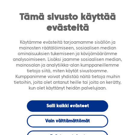
https://tiera.fi/name
Men
FI
SV
Tämä sivusto käyttää
evästeitä
Etusivu
›
Palvelut
›
SOTE-palvelut
›
Tiera Elli –
etäpalvelut
Käytämme evästeitä tarjoamamme sisällön ja
mainosten räätälöimiseen, sosiaalisen median
ominaisuuksien tukemiseen ja kävijämäärämme
analysoimiseen. Lisäksi jaamme sosiaalisen median,
mainosalan ja analytiikka-alan kumppaneillemme
tietoja siitä, miten käytät sivustoamme.
Kumppanimme voivat yhdistää näitä tietoja muihin
tietoihin, joita olet antanut heille tai joita on kerätty,
kun olet käyttänyt heidän palvelujaan.
Salli kaikki evästeet
Vain välttämättömät