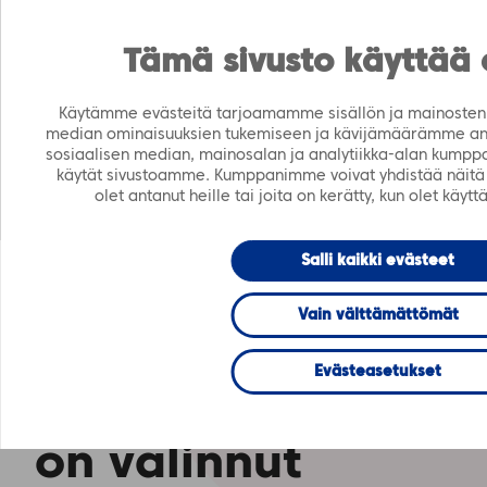
https://tiera.fi/name
Men
FI
SV
Tämä sivusto käyttää 
Käytämme evästeitä tarjoamamme sisällön ja mainosten 
Etusivu
›
Ajankohtaista
›
Tiedotteet
›
Vantaan ja
median ominaisuuksien tukemiseen ja kävijämäärämme an
Keravan hyvinvointialue on valinnut Tieran ratkaisun
sosiaalisen median, mainosalan ja analytiikka-alan kumppa
asianhallintajärjestelmäkseen
käytät sivustoamme. Kumppanimme voivat yhdistää näitä ti
olet antanut heille tai joita on kerätty, kun olet käyt
20.1.2022
TIEDOTTEET
Salli kaikki evästeet
Vantaan ja
Vain välttämättömät
Keravan
Evästeasetukset
hyvinvointialue
on valinnut