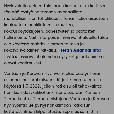
Hyvinvointialueiden toiminnan kannalta on kriittisen
tärkeää pystyä hoitamaan asianhallinta
mahdollisimman tehokkaasti. Tähän kokonaisuuteen
kuuluu toimihenkilöiden kokousten,
kokouspöytäkirjojen, äänestysten ja päätösten
hallinnointi. Näihin tarpeisiin hyvinvointialueilla tulee
olla käytössä mahdollisimman toimiva ja
kokonaisvaltainen ratkaisu.
Tieran Asianhallinta
täyttää hyvinvointialueiden nykyiset ja näköpiirissä
olevat vaatimukset.
Vantaan ja Keravan Hyvinvointialue päätyi Tieran
asianhallinnanratkaisuun. Järjestelmän tulee olla
käytössä 1.3.2022, jolloin ratkaisu oli tehokkainta
hankkia sidosyksikköhankintana suoraan Kuntien
Tieran kautta. Tieran omistajana Vantaan ja Keravan
hyvinvointialue pystyi hankkimaan ratkaisun
ketterästi ilman kilpailutusta. Sopimus solmittiin