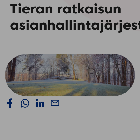
Tieran ratkaisun
asianhallintajärje