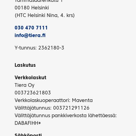
Tammasaarenkatu 1
00180 Helsinki
(HTC Helsinki Nina, 4. krs)
030 470 7111
info@tiera.fi
Y-tunnus: 2362180-3
Laskutus
Verkkolaskut
Tiera Oy
003723621803
Verkkolaskuoperaattori: Maventa
Välittäjätunnus: 003721291126
Välittäjätunnus pankkiverkosta lähettäessä:
DABAFIHH*
Sähköposti