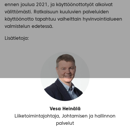
ennen joulua 2021, ja käyttöönottotyöt alkoivat
välittömästi. Ratkaisuun kuuluvien palveluiden
käyttöönotto tapahtuu vaiheittain hyvinvointialueen
valmistelun edetessä.
Lisätietoja:
Vesa Heinälä
Liiketoimintajohtaja, Johtamisen ja hallinnon
palvelut