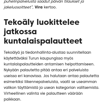
puhelinpalvelusta saadut päivän tilaukset ja
jakeluosoitteet”,
Vira
kertoo.
Tekoäly luokittelee
jatkossa
kuntalaispalautteet
Tekoälyä ja tiedonhallinta-alustaa suunnitellaan
käytettäväksi Turun kaupungissa myös
kuntalaispalautteiden antamisen helpottamiseen.
Nykyään palautetta pitää antaa eri palveluista
useissa eri kanavissa. Jos halutaan antaa palautetta
esimerkiksi liikennepalveluista, vaatii se useamman
valikon täyttämistä ja usean kategorian valitsemista.
Virheellinen valinta vie palautteen väärään
paikkaan.