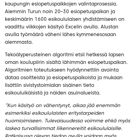
kaupungin esiopetuspaikkojen valintaprosessia.
Aiemmin Turun noin 20–30 esiopetuspaikan ja
keskimäärin 1600 esikoululaisen yhdistämiseen on
vaadittu viikkojen käsityö Excelin avulla. Alustan
avulla työmäärä väheni lähes kymmenesosaan
aiemmasta.
Tekoälyperusteinen algoritmi etsii hetkessä lapsen
oman koulupiirin sisältä lähimmän esiopetuspaikan.
Algoritmien toteutukseen hyödynnettiin avointa
dataa osoitteista ja esiopetuspaikoista ja mukaan
lisättiin sivistystoimialan sisäinen tieto
esikouluikäisistä ja näiden asuinalueista.
“Kun käsityö on vähentynyt, aikaa jää enemmän
esimerkiksi esikoululaisten eritystarpeiden
huomioimiseen. Tulevaisuudessa voimme ehkä myös
laskea turvallisimmat liikennereitit esikoululaisille.
Ratkaisussa olevan tiedon avulla voidaan myös