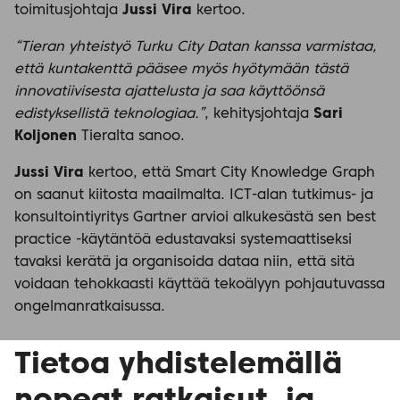
toimitusjohtaja
Jussi Vira
kertoo.
“Tieran yhteistyö Turku City Datan kanssa varmistaa,
että kuntakenttä pääsee myös hyötymään tästä
innovatiivisesta ajattelusta ja saa käyttöönsä
edistyksellistä teknologiaa.”
, kehitysjohtaja
Sari
Koljonen
Tieralta sanoo.
Jussi Vira
kertoo, että Smart City Knowledge Graph
on saanut kiitosta maailmalta. ICT-alan tutkimus- ja
konsultointiyritys Gartner arvioi alkukesästä sen best
practice -käytäntöä edustavaksi systemaattiseksi
tavaksi kerätä ja organisoida dataa niin, että sitä
voidaan tehokkaasti käyttää tekoälyyn pohjautuvassa
ongelmanratkaisussa.
Tietoa yhdistelemällä