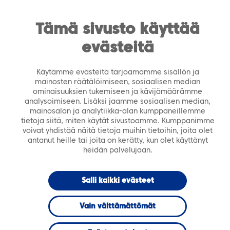
https://tiera.fi/name
Men
FI
SV
Tämä sivusto käyttää
evästeitä
Etusivu
›
Ajankohtaista
›
Tiedotteet
›
Uusi
tiedonhallinta-alusta tuo nopean tekoälypohjaisen
Käytämme evästeitä tarjoamamme sisällön ja
ongelmanratkaisun kunnille
mainosten räätälöimiseen, sosiaalisen median
ominaisuuksien tukemiseen ja kävijämäärämme
analysoimiseen. Lisäksi jaamme sosiaalisen median,
27.11.2020
TIEDOTTEET
mainosalan ja analytiikka-alan kumppaneillemme
tietoja siitä, miten käytät sivustoamme. Kumppanimme
voivat yhdistää näitä tietoja muihin tietoihin, joita olet
Uusi
antanut heille tai joita on kerätty, kun olet käyttänyt
heidän palvelujaan.
tiedonhallinta-
Salli kaikki evästeet
alusta tuo
Vain välttämättömät
nopean