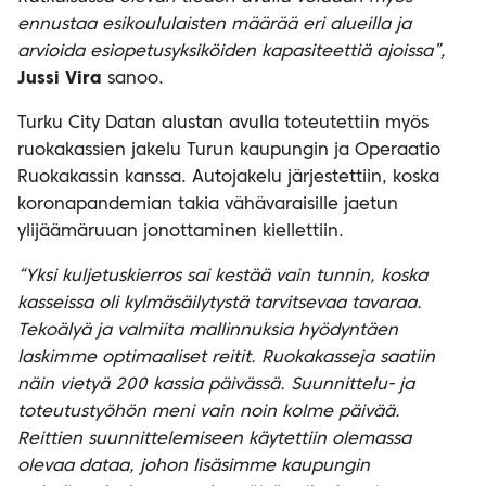
ennustaa esikoululaisten määrää eri alueilla ja
arvioida esiopetusyksiköiden kapasiteettiä ajoissa”,
Jussi Vira
sanoo.
Turku City Datan alustan avulla toteutettiin myös
ruokakassien jakelu Turun kaupungin ja Operaatio
Ruokakassin kanssa. Autojakelu järjestettiin, koska
koronapandemian takia vähävaraisille jaetun
ylijäämäruuan jonottaminen kiellettiin.
“Yksi kuljetuskierros sai kestää vain tunnin, koska
kasseissa oli kylmäsäilytystä tarvitsevaa tavaraa.
Tekoälyä ja valmiita mallinnuksia hyödyntäen
laskimme optimaaliset reitit. Ruokakasseja saatiin
näin vietyä 200 kassia päivässä. Suunnittelu- ja
toteutustyöhön meni vain noin kolme päivää.
Reittien suunnittelemiseen käytettiin olemassa
olevaa dataa, johon lisäsimme kaupungin