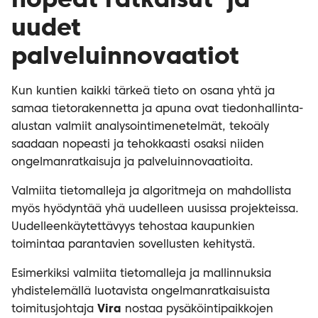
nopeat ratkaisut ja
uudet
palveluinnovaatiot
Kun kuntien kaikki tärkeä tieto on osana yhtä ja
samaa tietorakennetta ja apuna ovat tiedonhallinta-
alustan valmiit analysointimenetelmät, tekoäly
saadaan nopeasti ja tehokkaasti osaksi niiden
ongelmanratkaisuja ja palveluinnovaatioita.
Valmiita tietomalleja ja algoritmeja on mahdollista
myös hyödyntää yhä uudelleen uusissa projekteissa.
Uudelleenkäytettävyys tehostaa kaupunkien
toimintaa parantavien sovellusten kehitystä.
Esimerkiksi valmiita tietomalleja ja mallinnuksia
yhdistelemällä luotavista ongelmanratkaisuista
toimitusjohtaja
Vira
nostaa pysäköintipaikkojen