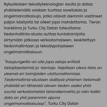
Nykyaikaisen tekoälyteknologian avulla ja dataa
yhdistelemällä voidaan tuottaa sovelluksia ja
ongelmanratkaisuja, jotka olisivat aiemmin vaatineet
paljon käsityötä tai olleet jopa mahdottomia. Tieran
hankkima ja Turku City Datan toteuttama
tiedonhallinta-alusta auttaa kuntatoimijoita
siirtymään jatkossa verkostomaiseen, keskitettyyn
tiedonhallintaan ja tekoälypohjaiseen
ongelmanratkaisuun.
“Kaupungeilla voi olla jopa satoja erillisiä
tietojärjestelmiä ja -kantoja. Hajallaan oleva tieto on
yleensä eri toimijoiden ulottumattomissa.
Tiedonhallinta-alustaan sisältyvä yhteinen tietomalli
yhdistää eri lähteistä olevan tiedon osaksi yhtä
suurta verkostomaista tietorakennetta ja näin kaikki
data on yhä paremmin apuna
ongelmanratkaisuissa”
, Turku City Datan