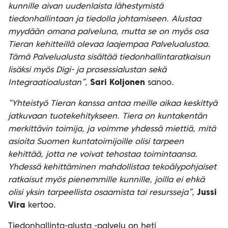
kunnille aivan uudenlaista lähestymistä
tiedonhallintaan ja tiedolla johtamiseen. Alustaa
myydään omana palveluna, mutta se on myös osa
Tieran kehitteillä olevaa laajempaa Palvelualustaa.
Tämä Palvelualusta sisältää tiedonhallintaratkaisun
lisäksi myös Digi- ja prosessialustan sekä
Integraatioalustan”,
Sari Koljonen
sanoo.
“Yhteistyö Tieran kanssa antaa meille aikaa keskittyä
jatkuvaan tuotekehitykseen. Tiera on kuntakentän
merkittävin toimija, ja voimme yhdessä miettiä, mitä
asioita Suomen kuntatoimijoille olisi tarpeen
kehittää, jotta ne voivat tehostaa toimintaansa.
Yhdessä kehittäminen mahdollistaa tekoälypohjaiset
ratkaisut myös pienemmille kunnille, joilla ei ehkä
olisi yksin tarpeellista osaamista tai resursseja”
,
Jussi
Vira
kertoo.
Tiedonhallinta-alusta -palvelu on heti