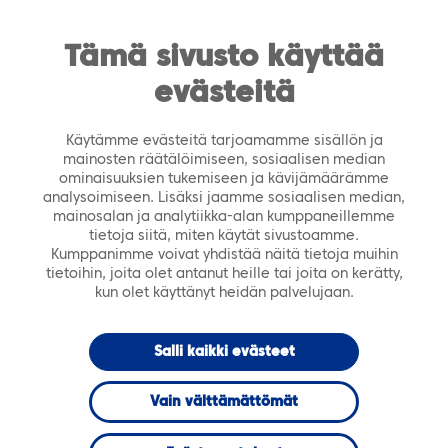
https://tiera.fi/name
Men
FI
SV
Tämä sivusto käyttää
evästeitä
Etusivu
›
Ajankohtaista
›
Tiedotteet
›
Tiera ja
Asikkala jatkavat kumppanuuttaan ICT-palveluissa
Käytämme evästeitä tarjoamamme sisällön ja
mainosten räätälöimiseen, sosiaalisen median
12.6.2023
TIEDOTTEET
ominaisuuksien tukemiseen ja kävijämäärämme
analysoimiseen. Lisäksi jaamme sosiaalisen median,
mainosalan ja analytiikka-alan kumppaneillemme
Tiera ja Asikkala
tietoja siitä, miten käytät sivustoamme.
Kumppanimme voivat yhdistää näitä tietoja muihin
tietoihin, joita olet antanut heille tai joita on kerätty,
jatkavat
kun olet käyttänyt heidän palvelujaan.
kumppanuuttaan
Salli kaikki evästeet
ICT-palveluissa
Vain välttämättömät