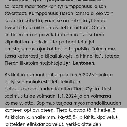
selkeästi määritelty kehityskumppanuus ja sen
tavoitteet. Kumppanuus Tieran kanssa ei ole vain
kaunista puhetta, vaan se on selkeitä yhteisiä
tavoitteita ja niille on asetettu mittarit. Oman
kriittisen infran palvelutuotannon lisäksi Tiera
kilpailuttaa markkinoilta parhaat toimijat
omistajiemme ajankohtaisiin tarpeisiin. Toimimme
tässä ketterästi ja kilpailukykyisillä hinnoilla.”, toteaa
Tieran liiketoimintajohtaja
Jyri Lehtonen
.
Asikkalan kunnanhallitus päätti 5.6.2023 hankkia
esityksen mukaisesti tietotekniikan
palvelukokonaisuuden Kuntien Tiera Oy:ltä. Uusi
sopimus tulee voimaan 1.1.2024 ja on voimassa
kolme vuotta. Sopimus tarjoaa myös mahdollisuuden
kahteen optiovuoteen. Tiera tuottaa tällä hetkellä
Asikkalan kunnalle mm. käyttäjä- ja lähitukipalvelut,
laitteiden elinkaaripalvelut, verkkolaitteiden