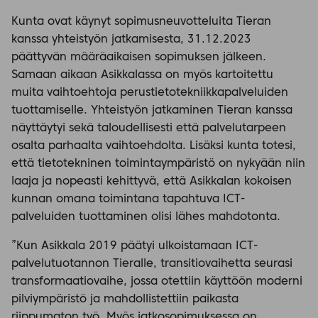
Kunta ovat käynyt sopimusneuvotteluita Tieran
kanssa yhteistyön jatkamisesta, 31.12.2023
päättyvän määräaikaisen sopimuksen jälkeen.
Samaan aikaan Asikkalassa on myös kartoitettu
muita vaihtoehtoja perustietotekniikkapalveluiden
tuottamiselle. Yhteistyön jatkaminen Tieran kanssa
näyttäytyi sekä taloudellisesti että palvelutarpeen
osalta parhaalta vaihtoehdolta. Lisäksi kunta totesi,
että tietotekninen toimintaympäristö on nykyään niin
laaja ja nopeasti kehittyvä, että Asikkalan kokoisen
kunnan omana toimintana tapahtuva ICT-
palveluiden tuottaminen olisi lähes mahdotonta.
”Kun Asikkala 2019 päätyi ulkoistamaan ICT-
palvelutuotannon Tieralle, transitiovaihetta seurasi
transformaatiovaihe, jossa otettiin käyttöön moderni
pilviympäristö ja mahdollistettiin paikasta
riippumaton työ. Myös jatkosopimuksessa on