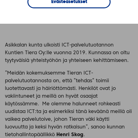
Evästeasetukset
Asikkalan kunta ulkoisti ICT-palvelutuotannon
Kuntien Tiera Oy:lle vuonna 2019. Kunnassa on oltu
tyytyväisiä yhteistyöhön ja yhteiseen kehittämiseen.
”Meidän kokemuksemme Tieran ICT-
palvelutuotannosta on, että ”tehdas” toimii
luotettavasti ja häiriöttömästi. Henkilöt ovat jo
vakiintuneet ja meillä on hyvät osaajat
käytössämme. Me olemme halunneet rohkeasti
uudistaa ICT:ta ja esimerkiksi tänä keväänä meillä oli
vaikea palvelutoive, johon Tieran väki käytti
luovuutta ja keksi hyvän ratkaisun”, sanoo kunnan
tietohallintopäällikkö
Henri Skog
.