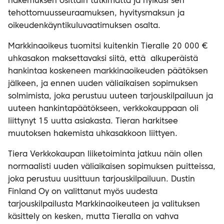
hakemuksen osittain tutkimatta ja hylkäsi sen
tehottomuusseuraamuksen, hyvitysmaksun ja
oikeudenkäyntikuluvaatimuksen osalta.
Markkinaoikeus tuomitsi kuitenkin Tieralle 20 000 €
uhkasakon maksettavaksi siitä, että alkuperäistä
hankintaa koskeneen markkinaoikeuden päätöksen
jälkeen, ja ennen uuden väliaikaisen sopimuksen
solmimista, joka perustuu uuteen tarjouskilpailuun ja
uuteen hankintapäätökseen, verkkokauppaan oli
liittynyt 15 uutta asiakasta. Tieran harkitsee
muutoksen hakemista uhkasakkoon liittyen.
Tiera Verkkokaupan liiketoiminta jatkuu näin ollen
normaalisti uuden väliaikaisen sopimuksen puitteissa,
joka perustuu uusittuun tarjouskilpailuun. Dustin
Finland Oy on valittanut myös uudesta
tarjouskilpailusta Markkinaoikeuteen ja valituksen
käsittely on kesken, mutta Tieralla on vahva