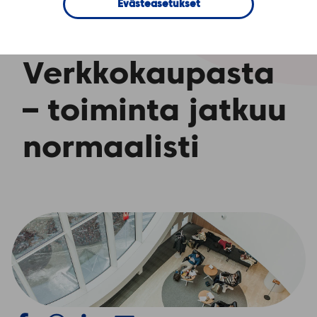
Finland Oy:n
Evästeasetukset
valituksen Tiera
Verkkokaupasta
– toiminta jatkuu
normaalisti