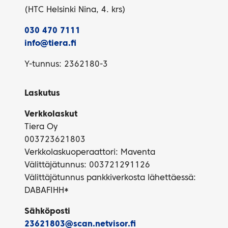
(HTC Helsinki Nina, 4. krs)
030 470 7111
info@tiera.fi
Y-tunnus: 2362180-3
Laskutus
Verkkolaskut
Tiera Oy
003723621803
Verkkolaskuoperaattori: Maventa
Välittäjätunnus: 003721291126
Välittäjätunnus pankkiverkosta lähettäessä:
DABAFIHH*
Sähköposti
23621803@scan.netvisor.fi