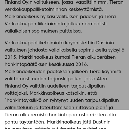
Finland Oy:n valitukseen, jossa vaadittiin mm. Tieran
verkkokauppaliiketoiminnan keskeyttämistä.
Markkinaoikeus hylkäsi valituksen pääosin ja Tiera
Verkkokaupan liiketoiminta jatkuu normaalisti
väliaikaisen sopimuksen puitteissa.
Verkkokauppaliiketoiminta käynnistettiin Dustinin
valituksen johdosta väliaikaisella sopimuksella syksyllä
2015. Markkinaoikeus kumosi Tieran alkuperäisen
hankintapäätöksen kesäkuussa 2016.
Markkinaoikeuden päätöksen jälkeen Tiera käynnisti
välittömästi uuden tarjouskilpailun, jossa Atea
Finland Oy valittiin uudelleen tarjouskilpailun
voittajaksi. Markkinaoikeus katsoikin, että
”hankintayksikkö on ryhtynyt uuden tarjouskilpailun
valmisteluun ja toteuttamiseen riittävän pian” ja
Tieran alkuperäistä hankintapäätöstä ei siten oltu
pantu täytäntöön. Markkinaoikeus jätti Dustinin