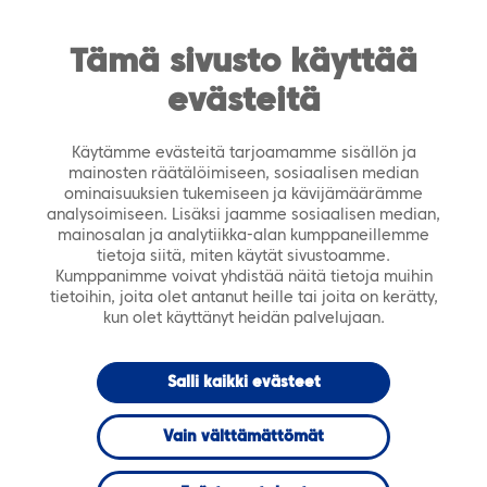
https://tiera.fi/name
Men
FI
SV
Tämä sivusto käyttää
evästeitä
Etusivu
›
Ajankohtaista
›
Tiedotteet
›
Markkinaoikeus on hylännyt pääosin Dustin Finland Oy:n
Käytämme evästeitä tarjoamamme sisällön ja
valituksen Tiera Verkkokaupasta – toiminta jatkuu
mainosten räätälöimiseen, sosiaalisen median
ominaisuuksien tukemiseen ja kävijämäärämme
normaalisti
analysoimiseen. Lisäksi jaamme sosiaalisen median,
mainosalan ja analytiikka-alan kumppaneillemme
30.5.2017
TIEDOTTEET
tietoja siitä, miten käytät sivustoamme.
Kumppanimme voivat yhdistää näitä tietoja muihin
tietoihin, joita olet antanut heille tai joita on kerätty,
Markkinaoikeus
kun olet käyttänyt heidän palvelujaan.
on hylännyt
Salli kaikki evästeet
pääosin Dustin
Vain välttämättömät