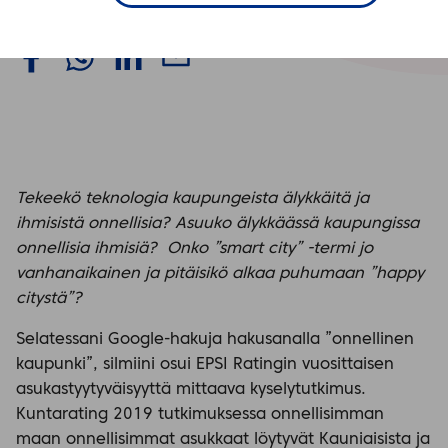
kaupunki?
Tekeekö teknologia kaupungeista älykkäitä ja
ihmisistä onnellisia? Asuuko älykkäässä kaupungissa
onnellisia ihmisiä? Onko ”smart city” -termi jo
vanhanaikainen ja pitäisikö alkaa puhumaan ”happy
citystä”?
Selatessani Google-hakuja hakusanalla ”onnellinen
kaupunki”, silmiini osui EPSI Ratingin vuosittaisen
asukastyytyväisyyttä mittaava kyselytutkimus.
Kuntarating 2019 tutkimuksessa onnellisimman
maan onnellisimmat asukkaat löytyvät Kauniaisista ja