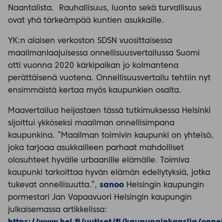
Naantalista. Rauhallisuus, luonto sekä turvallisuus
ovat yhä tärkeämpää kuntien asukkaille.
YK:n alaisen verkoston SDSN vuosittaisessa
maailmanlaajuisessa onnellisuusvertailussa Suomi
otti vuonna 2020 kärkipaikan jo kolmantena
perättäisenä vuotena. Onnellisuusvertailu tehtiin nyt
ensimmäistä kertaa myös kaupunkien osalta.
Maavertailua heijastaen tässä tutkimuksessa Helsinki
sijoittui ykköseksi maailman onnellisimpana
kaupunkina. ”Maailman toimivin kaupunki on yhteisö,
joka tarjoaa asukkailleen parhaat mahdolliset
olosuhteet hyvälle urbaanille elämälle. Toimiva
kaupunki tarkoittaa hyvän elämän edellytyksiä, jotka
tukevat onnellisuutta.”,
sanoo
Helsingin kaupungin
pormestari Jan Vapaavuori Helsingin kaupungin
julkaisemassa artikkelissa: