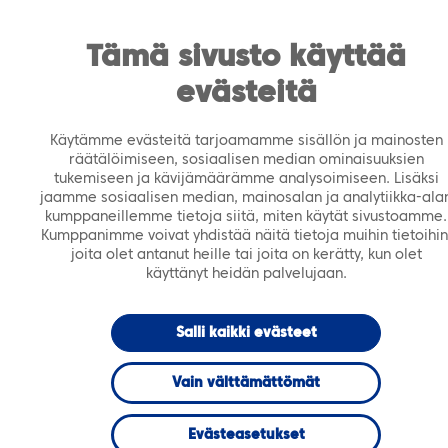
https://tiera.fi/name
Men
FI
SV
Tämä sivusto käyttää
evästeitä
Etusivu
›
Onko älykäs kaupunki onnellisten ihmisten
kaupunki?
Käytämme evästeitä tarjoamamme sisällön ja mainosten
räätälöimiseen, sosiaalisen median ominaisuuksien
elokuu 2020
BLOGI
tukemiseen ja kävijämäärämme analysoimiseen. Lisäksi
jaamme sosiaalisen median, mainosalan ja analytiikka-ala
kumppaneillemme tietoja siitä, miten käytät sivustoamme.
Onko älykäs
Kumppanimme voivat yhdistää näitä tietoja muihin tietoihin
joita olet antanut heille tai joita on kerätty, kun olet
käyttänyt heidän palvelujaan.
kaupunki
Salli kaikki evästeet
onnellisten
Vain välttämättömät
ihmisten
Evästeasetukset