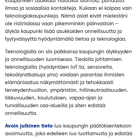
Kaupunkien asukkaat haluavat luontoa, puhdasta
ilmaa ja sosiaalisia kontakteja. Kukaan ei kaipaa vain
teknologiakaupunkeja. Nämä asiat eivät mielestäni
ole ristiriidassa vaan pikemminkin päinvastoin –
älykäs kaupunki lisää asukkaiden onnellisuutta ja
tyytyväisyyttä hyödyntämällä tietoa ja teknologiaa.
Teknologialla on siis paikkansa kaupungin älykkyyden
ja onnellisuuden luomisessa. Tiedolla johtamisen
teknologioilla (hyödyntäen IoT:ta, sensoreita,
tekoälyratkaisuja yms) voidaan parantaa ihmisten
elämänlaatua näkymättömästi ja tehokkaasti
terveydenhuollon, ympäristön, hiilineutraalisuuden,
liikkuvuuden, koulutuksen, vapaa-ajan ja
turvallisuuden osa-alueilla ja siten edistää
onnellisuutta.
Avoin julkinen tieto
luo kaupungin päätöksentekoon
avoimuutta, joka edelleen luo luottamusta ja edistää