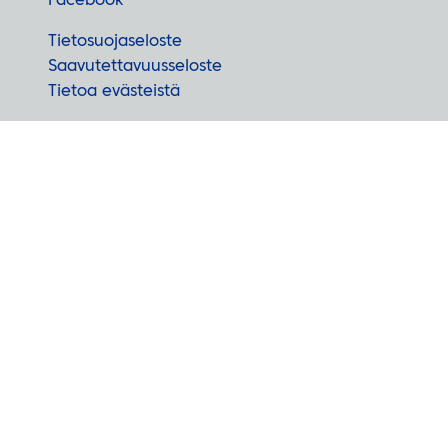
Facebook
Tietosuojaseloste
Saavutettavuusseloste
Tietoa evästeistä