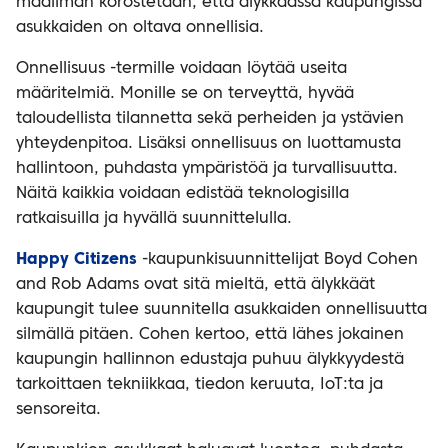
maailman korostetaan, että älykkäässä kaupungissa
asukkaiden on oltava onnellisia.
Onnellisuus -termille voidaan löytää useita
määritelmiä. Monille se on terveyttä, hyvää
taloudellista tilannetta sekä perheiden ja ystävien
yhteydenpitoa. Lisäksi onnellisuus on luottamusta
hallintoon, puhdasta ympäristöä ja turvallisuutta.
Näitä kaikkia voidaan edistää teknologisilla
ratkaisuilla ja hyvällä suunnittelulla.
Happy Citizens
-kaupunkisuunnittelijat Boyd Cohen
and Rob Adams ovat sitä mieltä, että älykkäät
kaupungit tulee suunnitella asukkaiden onnellisuutta
silmällä pitäen. Cohen kertoo, että lähes jokainen
kaupungin hallinnon edustaja puhuu älykkyydestä
tarkoittaen tekniikkaa, tiedon keruuta, IoT:ta ja
sensoreita.