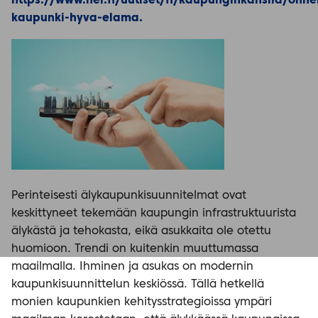
https://www.hel.fi/uutiset/fi/kaupunginkanslia/onnel
kaupunki-hyva-elama.
Perinteisesti älykaupunkisuunnitelmat ovat
keskittyneet tekemään kaupungin infrastruktuurista
älykästä ja tehokasta, eikä asukkaita ole otettu
huomioon. Trendi on kuitenkin muuttumassa
maailmalla. Ihminen ja asukas on modernin
kaupunkisuunnittelun keskiössä. Tällä hetkellä
monien kaupunkien kehitysstrategioissa ympäri