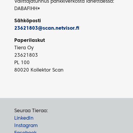
Välittäjätunnus pankkiverkosta lähettäessä:
DABAFIHH*
Sähköposti
23621803@scan.netvisor.fi
Paperilaskut
Tiera Oy
23621803
PL 100
80020 Kollektor Scan
Seuraa Tieraa:
LinkedIn
Instagram