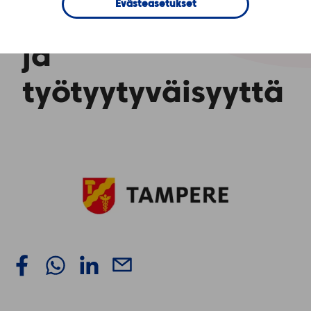
Evästeasetukset
asiakaspalvelua
ja
työtyytyväisyyttä