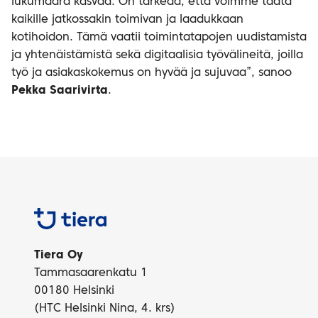
lukumäärä kasvaa. On tärkeää, että voimme taata
kaikille jatkossakin toimivan ja laadukkaan
kotihoidon. Tämä vaatii toimintatapojen uudistamista
ja yhtenäistämistä sekä digitaalisia työvälineitä, joilla
työ ja asiakaskokemus on hyvää ja sujuvaa”, sanoo
Pekka Saarivirta
.
Tiera
Tiera Oy
Tammasaarenkatu 1
00180 Helsinki
(HTC Helsinki Nina, 4. krs)