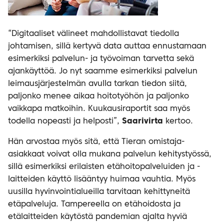
“Digitaaliset välineet mahdollistavat tiedolla
johtamisen, sillä kertyvä data auttaa ennustamaan
esimerkiksi palvelun- ja työvoiman tarvetta sekä
ajankäyttöä. Jo nyt saamme esimerkiksi palvelun
leimausjärjestelmän avulla tarkan tiedon siitä,
paljonko menee aikaa hoitotyöhön ja paljonko
vaikkapa matkoihin. Kuukausiraportit saa myös
todella nopeasti ja helposti”,
Saarivirta
kertoo.
Hän arvostaa myös sitä, että Tieran omistaja-
asiakkaat voivat olla mukana palvelun kehitystyössä,
sillä esimerkiksi erilaisten etähoitopalveluiden ja -
laitteiden käyttö lisääntyy huimaa vauhtia. Myös
uusilla hyvinvointialueilla tarvitaan kehittyneitä
etäpalveluja. Tampereella on etähoidosta ja
etälaitteiden käytöstä pandemian ajalta hyviä