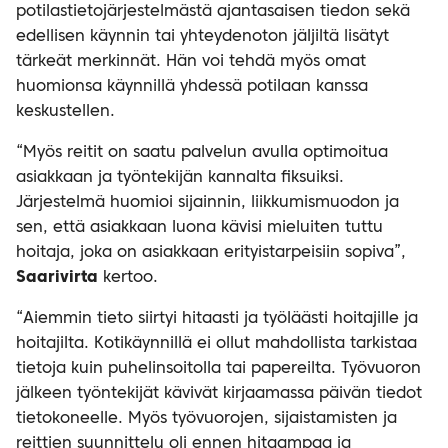
potilastietojärjestelmästä ajantasaisen tiedon sekä
edellisen käynnin tai yhteydenoton jäljiltä lisätyt
tärkeät merkinnät. Hän voi tehdä myös omat
huomionsa käynnillä yhdessä potilaan kanssa
keskustellen.
“Myös reitit on saatu palvelun avulla optimoitua
asiakkaan ja työntekijän kannalta fiksuiksi.
Järjestelmä huomioi sijainnin, liikkumismuodon ja
sen, että asiakkaan luona kävisi mieluiten tuttu
hoitaja, joka on asiakkaan erityistarpeisiin sopiva”,
Saarivirta
kertoo.
“Aiemmin tieto siirtyi hitaasti ja työläästi hoitajille ja
hoitajilta. Kotikäynnillä ei ollut mahdollista tarkistaa
tietoja kuin puhelinsoitolla tai papereilta. Työvuoron
jälkeen työntekijät kävivät kirjaamassa päivän tiedot
tietokoneelle. Myös työvuorojen, sijaistamisten ja
reittien suunnittelu oli ennen hitaampaa ja