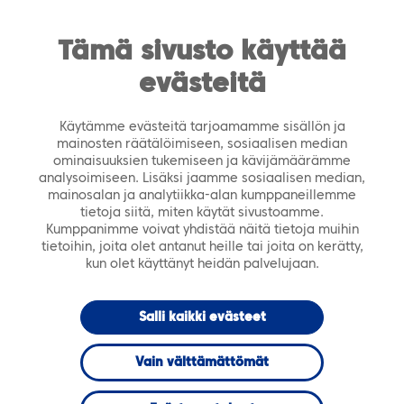
https://tiera.fi/name
Men
FI
SV
Tämä sivusto käyttää
evästeitä
Etusivu
›
Asiakastarinat
›
Tiera Mobiili Kotihoito on
parantanut Tampereella asiakaspalvelua ja
Käytämme evästeitä tarjoamamme sisällön ja
työtyytyväisyyttä
mainosten räätälöimiseen, sosiaalisen median
ominaisuuksien tukemiseen ja kävijämäärämme
analysoimiseen. Lisäksi jaamme sosiaalisen median,
9.12.2021
mainosalan ja analytiikka-alan kumppaneillemme
tietoja siitä, miten käytät sivustoamme.
Kumppanimme voivat yhdistää näitä tietoja muihin
Tiera Mobiili
tietoihin, joita olet antanut heille tai joita on kerätty,
kun olet käyttänyt heidän palvelujaan.
Kotihoito on
Salli kaikki evästeet
parantanut
Vain välttämättömät
Tampereella