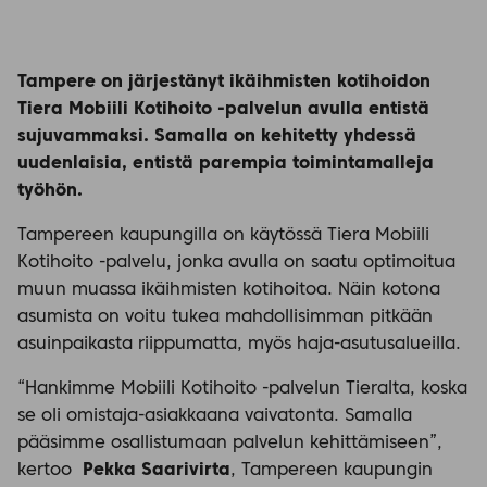
Tampere on järjestänyt ikäihmisten kotihoidon
Tiera Mobiili Kotihoito -palvelun avulla entistä
sujuvammaksi. Samalla on kehitetty yhdessä
uudenlaisia, entistä parempia toimintamalleja
työhön.
Tampereen kaupungilla on käytössä Tiera Mobiili
Kotihoito -palvelu, jonka avulla on saatu optimoitua
muun muassa ikäihmisten kotihoitoa. Näin kotona
asumista on voitu tukea mahdollisimman pitkään
asuinpaikasta riippumatta, myös haja-asutusalueilla.
“Hankimme Mobiili Kotihoito -palvelun Tieralta, koska
se oli omistaja-asiakkaana vaivatonta. Samalla
pääsimme osallistumaan palvelun kehittämiseen”,
kertoo
Pekka Saarivirta
, Tampereen kaupungin