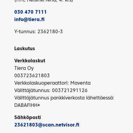
(HTC Helsinki Nina, 4. krs)
030 470 7111
info@tiera.fi
Y-tunnus: 2362180-3
Laskutus
Verkkolaskut
Tiera Oy
003723621803
Verkkolaskuoperaattori: Maventa
Välittäjätunnus: 003721291126
Välittäjätunnus pankkiverkosta lähettäessä:
DABAFIHH*
Sähköposti
23621803@scan.netvisor.fi