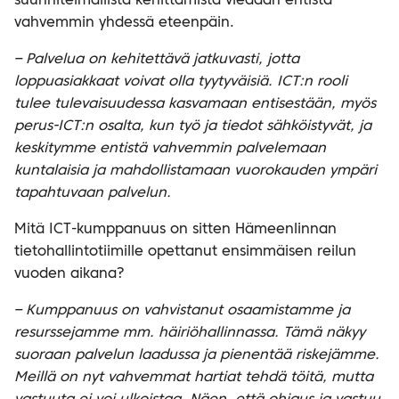
suunnitelmallista kehittämistä viedään entistä
vahvemmin yhdessä eteenpäin.
– Palvelua on kehitettävä jatkuvasti, jotta
loppuasiakkaat voivat olla tyytyväisiä. ICT:n rooli
tulee tulevaisuudessa kasvamaan entisestään, myös
perus-ICT:n osalta, kun työ ja tiedot sähköistyvät, ja
keskitymme entistä vahvemmin palvelemaan
kuntalaisia ja mahdollistamaan vuorokauden ympäri
tapahtuvaan palvelun.
Mitä ICT-kumppanuus on sitten Hämeenlinnan
tietohallintotiimille opettanut ensimmäisen reilun
vuoden aikana?
– Kumppanuus on vahvistanut osaamistamme ja
resurssejamme mm. häiriöhallinnassa. Tämä näkyy
suoraan palvelun laadussa ja pienentää riskejämme.
Meillä on nyt vahvemmat hartiat tehdä töitä, mutta