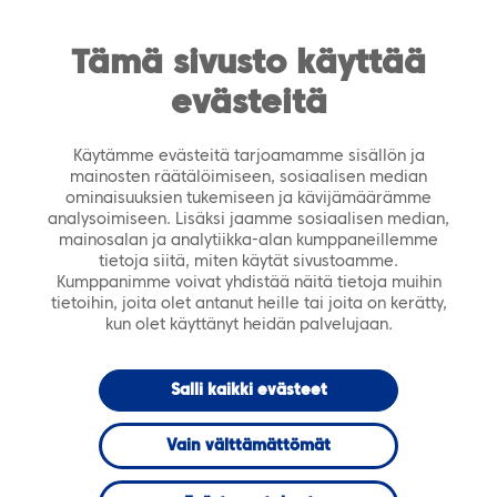
https://tiera.fi/name
Men
FI
SV
Tämä sivusto käyttää
evästeitä
Etusivu
›
Asiakastarinat
›
Hämeenlinnassa ICT
tukee ja auttaa toimialoja uudistumisessa
Käytämme evästeitä tarjoamamme sisällön ja
mainosten räätälöimiseen, sosiaalisen median
9.2.2021
ominaisuuksien tukemiseen ja kävijämäärämme
analysoimiseen. Lisäksi jaamme sosiaalisen median,
mainosalan ja analytiikka-alan kumppaneillemme
Hämeenlinnassa
tietoja siitä, miten käytät sivustoamme.
Kumppanimme voivat yhdistää näitä tietoja muihin
tietoihin, joita olet antanut heille tai joita on kerätty,
ICT tukee ja
kun olet käyttänyt heidän palvelujaan.
auttaa
Salli kaikki evästeet
toimialoja
Vain välttämättömät