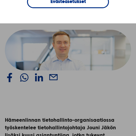
uudistumisessa
Evästeasetukset
Hämeenlinnan tietohallinto-organisaatiossa
työskentelee tietohallintojohtaja
Jouni Jäkön
lisäksi kuusi asiantuntijaa, jotka tukevat