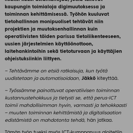
kaupungin toimialoja digimuutoksessa ja
toiminnan kehittämisessä. Työhön kuuluvat
tietohallinnon monipuoliset tehtävät niin
projektien ja muutoksenhallinnan kuin
operatiivisten töiden parissa tietoliikenteeseen,
uusien järjestelmien käyttöönottoon,
laitehankintoihin sekä tietoturvaan ja käyttäjien
ohjeistuksiinkin liittyen.
– Tehtävämme on etsiä ratkaisuja, kun työtä
uudistetaan ja automatisoidaan,
Jäkkö
kiteyttää.
– Työssämme painottuvat operatiivisen toiminnan
kustannustehokkuus ja tietysti se, että perus-ICT
toimii mahdollisimman hyvin, varmasti ja tehokkaasti
– muuten toiminnan kehittämistä ja digitalisaation
edistämistä on mahdotonta tehdä,
hän jatkaa.
Tämän työn tueksi myös ICT-kumppanuus aloitetiin