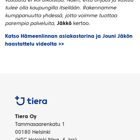
vastuuta ei voi ulkoistaa. Näen, että ohjaus ja vastuu
tulee olla kaupungilla itsellään. Rakennamme
kumppanuutta yhdessä, jotta voimme tuottaa
parempia palveluita,
Jäkkö
kertoo.
Katso Hämeenlinnan asiakastarina ja Jouni Jäkön
haastattelu videolta >>
Tiera
Tiera Oy
Tammasaarenkatu 1
00180 Helsinki