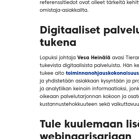
referenssitiedot ovat olleet tärkeitä kehi
omistaja-asiakkailta.
Digitaaliset palve
tukena
Lopuksi johtaja
Vesa Heinälä
avasi Tiera
tukevista digitaalisista palveluista. Hän 
tukee aito
toiminnanohjauskokonaisuus
ja yhdistetään asiakkaan kysyntään ja p
ja analytiikan keinoin informaatioksi, jo
oikeaan palvelutarjonnan kokoon ja osat
kustannustehokkuuteen sekä vaikuttavuu
Tule kuulemaan li
webinaarisarjaan