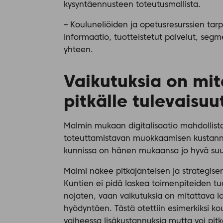
kysyntäennusteen toteutusmallista.
– Kouluneliöiden ja opetusresurssien tarp
informaatio, tuotteistetut palvelut, segm
yhteen.
Vaikutuksia on mit
pitkälle tulevaisu
Malmin mukaan digitalisaatio mahdollist
toteuttamistavan muokkaamisen kustannu
kunnissa on hänen mukaansa jo hyvä su
Malmi näkee pitkäjänteisen ja strategise
Kuntien ei pidä laskea toimenpiteiden tuo
nojaten, vaan vaikutuksia on mitattava la
hyödyntäen. Tästä otettiin esimerkiksi ko
vaiheessa lisäkustannuksia mutta voi pi