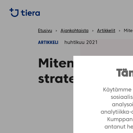
https://tiera.fi/name
Etusivu
›
Ajankohtaista
›
Artikkelit
›
Mite
huhtikuu 2021
ARTIKKELI
Miten digitali
Täm
strategiajoht
Käytämme e
sosiaal
analyso
analytiikka
Kumppanim
antanut hei