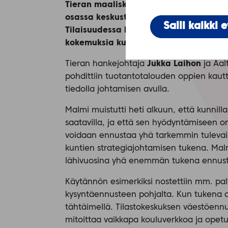
Tieran maaliskuussa 2021 aloittaman 
osassa keskusteltiin siitä, miten digita
Salli kaikki 
Tilaisuudessa käytiin läpi tuotantota
kokemuksia kuntajohtamisen kehittämis
Tieran hankejohtaja
Jukka Laihon
ja Aal
pohdittiin tuotantotalouden oppien kautt
tiedolla johtamisen avulla.
Malmi muistutti heti alkuun, että kunn
saatavilla, ja että sen hyödyntämiseen on 
voidaan ennustaa yhä tarkemmin tulevaisu
kuntien strategiajohtamisen tukena. M
lähivuosina yhä enemmän tukena ennust
Käytännön esimerkiksi nostettiin mm. pa
kysyntäennusteen pohjalta. Kun tukena 
tähtäimellä. Tilastokeskuksen väestöenn
mitoittaa vaikkapa kouluverkkoa ja opetus