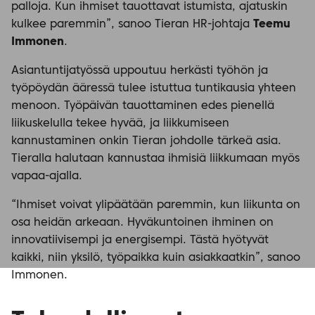
palloja. Kun ihmiset tauottavat istumista, ajatuskin
kulkee paremmin”, sanoo Tieran HR-johtaja
Teemu
Immonen
.
Asiantuntijatyössä uppoutuu herkästi työhön ja
työpöydän ääressä tulee istuttua tuntikausia yhteen
menoon. Työpäivän tauottaminen edes pienellä
liikuskelulla tekee hyvää, ja liikkumiseen
kannustaminen onkin Tieran johdolle tärkeä asia.
Tieralla halutaan kannustaa ihmisiä liikkumaan myös
vapaa-ajalla.
“Ihmiset voivat ylipäätään paremmin, kun liikunta on
osa heidän arkeaan. Hyväkuntoinen ihminen on
innovatiivisempi ja energisempi. Tästä hyötyvät
kaikki, niin yksilö, työpaikka kuin asiakkaatkin”, sanoo
Immonen.