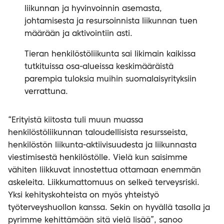
liikunnan ja hyvinvoinnin asemasta,
johtamisesta ja resursoinnista liikunnan tuen
määrään ja aktivointiin asti.
Tieran henkilöstöliikunta sai likimain kaikissa
tutkituissa osa-alueissa keskimääräistä
parempia tuloksia muihin suomalaisyrityksiin
verrattuna.
“Erityistä kiitosta tuli muun muassa
henkilöstöliikunnan taloudellisista resursseista,
henkilöstön liikunta-aktiivisuudesta ja liikunnasta
viestimisestä henkilöstölle. Vielä kun saisimme
vähiten liikkuvat innostettua ottamaan enemmän
askeleita. Liikkumattomuus on selkeä terveysriski.
Yksi kehityskohteista on myös yhteistyö
työterveyshuollon kanssa. Sekin on hyvällä tasolla ja
pyrimme kehittämään sitä vielä lisää”, sanoo