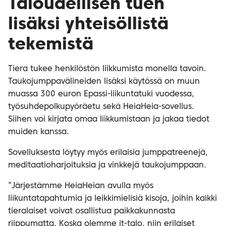
Taloudellisen tuen
lisäksi yhteisöllistä
tekemistä
Tiera tukee henkilöstön liikkumista monella tavoin.
Taukojumppavälineiden lisäksi käytössä on muun
muassa 300 euron Epassi-liikuntatuki vuodessa,
työsuhdepolkupyöräetu sekä HeiaHeia-sovellus.
Siihen voi kirjata omaa liikkumistaan ja jakaa tiedot
muiden kanssa.
Sovelluksesta löytyy myös erilaisia jumppatreenejä,
meditaatioharjoituksia ja vinkkejä taukojumppaan.
“Järjestämme HeiaHeian avulla myös
liikuntatapahtumia ja leikkimielisiä kisoja, joihin kaikki
tieralaiset voivat osallistua paikkakunnasta
riippumatta. Koska olemme it-talo, niin erilaiset