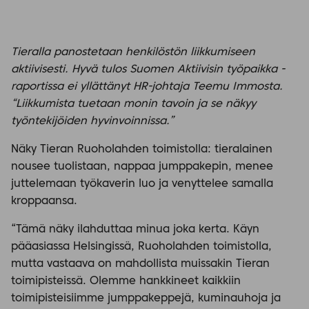
Tieralla panostetaan henkilöstön liikkumiseen
aktiivisesti. Hyvä tulos Suomen Aktiivisin työpaikka -
raportissa ei yllättänyt HR-johtaja Teemu Immosta.
“Liikkumista tuetaan monin tavoin ja se näkyy
työntekijöiden hyvinvoinnissa.”
Näky Tieran Ruoholahden toimistolla: tieralainen
nousee tuolistaan, nappaa jumppakepin, menee
juttelemaan työkaverin luo ja venyttelee samalla
kroppaansa.
“Tämä näky ilahduttaa minua joka kerta. Käyn
pääasiassa Helsingissä, Ruoholahden toimistolla,
mutta vastaava on mahdollista muissakin Tieran
toimipisteissä. Olemme hankkineet kaikkiin
toimipisteisiimme jumppakeppejä, kuminauhoja ja