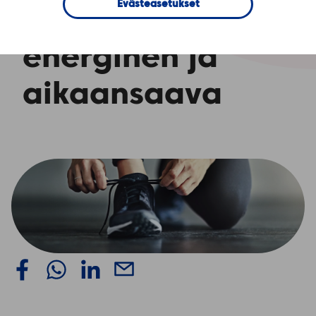
Evästeasetukset
työyhteisö on
energinen ja
aikaansaava