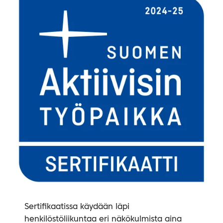
Sertifikaatissa käydään läpi
henkilöstöliikuntaa eri näkökulmista aina