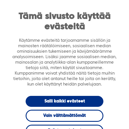
https://tiera.fi/name
Men
FI
SV
Tämä sivusto käyttää
evästeitä
Etusivu
›
Ajankohtaista
›
Artikkelit
›
Liikkumiseen
satsaaminen kannattaa: Hyvinvoiva työyhteisö on
Käytämme evästeitä tarjoamamme sisällön ja
energinen ja aikaansaava
mainosten räätälöimiseen, sosiaalisen median
ominaisuuksien tukemiseen ja kävijämäärämme
analysoimiseen. Lisäksi jaamme sosiaalisen median,
maaliskuu 2024
ARTIKKELI
mainosalan ja analytiikka-alan kumppaneillemme
tietoja siitä, miten käytät sivustoamme.
Kumppanimme voivat yhdistää näitä tietoja muihin
Liikkumiseen
tietoihin, joita olet antanut heille tai joita on kerätty,
kun olet käyttänyt heidän palvelujaan.
satsaaminen
Salli kaikki evästeet
kannattaa:
Vain välttämättömät
Hyvinvoiva