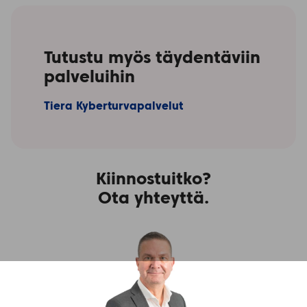
Tutustu myös täydentäviin
palveluihin
Tiera Kyberturvapalvelut
Kiinnostuitko?
Ota yhteyttä.