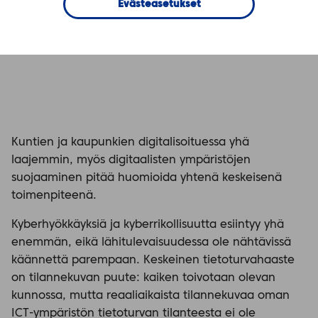
Evästeasetukset
Varmista häiriötön
palveluympäristö.
Kuntien ja kaupunkien digitalisoituessa yhä
laajemmin, myös digitaalisten ympäristöjen
suojaaminen pitää huomioida yhtenä keskeisenä
toimenpiteenä.
Kyberhyökkäyksiä ja kyberrikollisuutta esiintyy yhä
enemmän, eikä lähitulevaisuudessa ole nähtävissä
käännettä parempaan. Keskeinen tietoturvahaaste
on tilannekuvan puute: kaiken toivotaan olevan
kunnossa, mutta reaaliaikaista tilannekuvaa oman
ICT-ympäristön tietoturvan tilanteesta ei ole