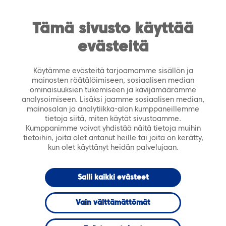
https://tiera.fi/name
Men
FI
SV
Tämä sivusto käyttää
evästeitä
Etusivu
›
Palvelut
›
ICT-palvelut
›
ICT-palveluiden
kyberturvapalvelut
Käytämme evästeitä tarjoamamme sisällön ja
mainosten räätälöimiseen, sosiaalisen median
ominaisuuksien tukemiseen ja kävijämäärämme
analysoimiseen. Lisäksi jaamme sosiaalisen median,
mainosalan ja analytiikka-alan kumppaneillemme
tietoja siitä, miten käytät sivustoamme.
Kumppanimme voivat yhdistää näitä tietoja muihin
tietoihin, joita olet antanut heille tai joita on kerätty,
kun olet käyttänyt heidän palvelujaan.
Salli kaikki evästeet
Vain välttämättömät
ICT-palveluiden kyberturvapalvelut