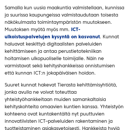
Samalla kun uusia maakuntia valmistellaan, kunnissa
ja suurissa kaupungeissa valmistaudutaan toisesta
näkökulmasta toimintaympäristön muutokseen.
Muutoksen myötä myös mm.
ICT-
ulkoistuspalvelujen kysyntä on kasvanut
. Kunnat
haluavat keskittyä digitaalisten palveluiden
kehittämiseen ja antaa perustietotekniikan
hoitamisen ulkopuoliselle toimijalle. Näin ne
varmistavat sekä kehityshankkeissa onnistumisen
että kunnan ICT:n jokapäiväisen hoidon.
Suuret kunnat hakevat Tierasta kehittämisyhtiötä,
jonka avulla ne voivat toteuttaa
yhteistyöhankkeitaan muiden samankaltaisia
kehityskohteita omaavien kuntien kanssa. Yhteistyön
kohteena ovat kuntakentältä nyt puuttuvien
innovatiivisten ICT–palveluiden rakentaminen ja
tuotteistaminen asiakasvetoisesti. Hankkeista hyviä