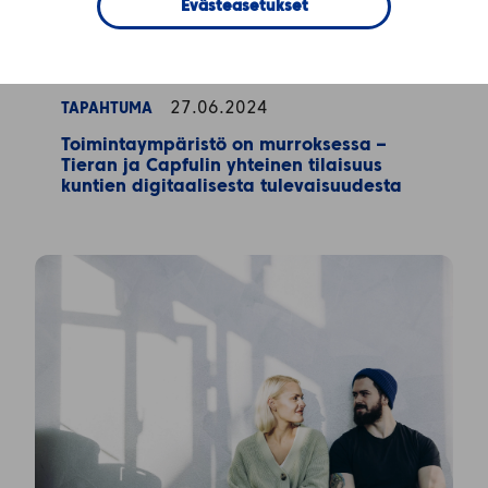
Evästeasetukset
27.06.2024
TAPAHTUMA
Toimintaympäristö on murroksessa –
Tieran ja Capfulin yhteinen tilaisuus
kuntien digitaalisesta tulevaisuudesta