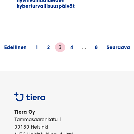
hyvinvointialueiden
kyberturvallisuuspäivät
Artikkelien
Edellinen
1
2
3
4
…
8
Seuraava
sivutus
Tiera
Tiera Oy
Tammasaarenkatu 1
00180 Helsinki