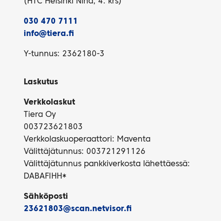
(HTC Helsinki Nina, 4. krs)
030 470 7111
info@tiera.fi
Y-tunnus: 2362180-3
Laskutus
Verkkolaskut
Tiera Oy
003723621803
Verkkolaskuoperaattori: Maventa
Välittäjätunnus: 003721291126
Välittäjätunnus pankkiverkosta lähettäessä:
DABAFIHH*
Sähköposti
23621803@scan.netvisor.fi