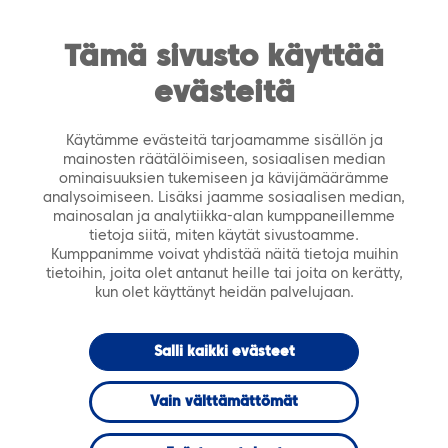
https://tiera.fi/name
Men
FI
SV
Tämä sivusto käyttää
evästeitä
Etusivu
›
Ajankohtaista
›
Tapahtumat
›
Sivu 3
Käytämme evästeitä tarjoamamme sisällön ja
mainosten räätälöimiseen, sosiaalisen median
ominaisuuksien tukemiseen ja kävijämäärämme
analysoimiseen. Lisäksi jaamme sosiaalisen median,
Tapahtumat
mainosalan ja analytiikka-alan kumppaneillemme
tietoja siitä, miten käytät sivustoamme.
Kumppanimme voivat yhdistää näitä tietoja muihin
tietoihin, joita olet antanut heille tai joita on kerätty,
kun olet käyttänyt heidän palvelujaan.
Salli kaikki evästeet
Vain välttämättömät