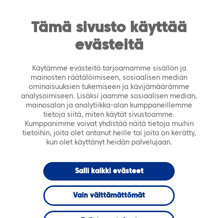
https://tiera.fi/name
Men
FI
SV
Tämä sivusto käyttää
evästeitä
Etusivu
›
Palvelut
›
Asiantuntijapalvelut
›
Tietoturvan hallinta
Käytämme evästeitä tarjoamamme sisällön ja
mainosten räätälöimiseen, sosiaalisen median
ominaisuuksien tukemiseen ja kävijämäärämme
analysoimiseen. Lisäksi jaamme sosiaalisen median,
mainosalan ja analytiikka-alan kumppaneillemme
tietoja siitä, miten käytät sivustoamme.
Kumppanimme voivat yhdistää näitä tietoja muihin
tietoihin, joita olet antanut heille tai joita on kerätty,
kun olet käyttänyt heidän palvelujaan.
Salli kaikki evästeet
Vain välttämättömät