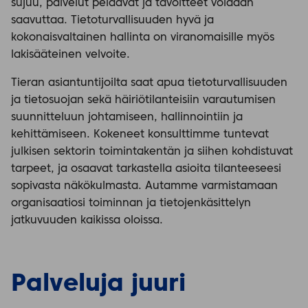
sujuu, palvelut pelaavat ja tavoitteet voidaan
saavuttaa. Tietoturvallisuuden hyvä ja
kokonaisvaltainen hallinta on viranomaisille myös
lakisääteinen velvoite.
Tieran asiantuntijoilta saat apua tietoturvallisuuden
ja tietosuojan sekä häiriötilanteisiin varautumisen
suunnitteluun johtamiseen, hallinnointiin ja
kehittämiseen. Kokeneet konsulttimme tuntevat
julkisen sektorin toimintakentän ja siihen kohdistuvat
tarpeet, ja osaavat tarkastella asioita tilanteeseesi
sopivasta näkökulmasta. Autamme varmistamaan
organisaatiosi toiminnan ja tietojenkäsittelyn
jatkuvuuden kaikissa oloissa.
Palveluja juuri