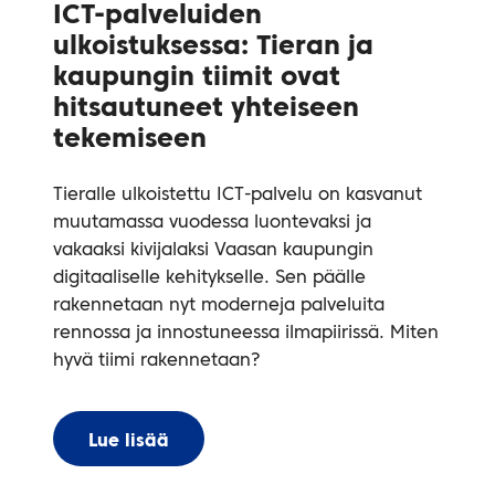
ICT-palveluiden
t
ulkoistuksessa: Tieran ja
l
kaupungin tiimit ovat
k
hitsautuneet yhteiseen
Le
tekemiseen
ti
ti
Tieralle ulkoistettu ICT-palvelu on kasvanut
tu
muutamassa vuodessa luontevaksi ja
a
vakaaksi kivijalaksi Vaasan kaupungin
ja
digitaaliselle kehitykselle. Sen päälle
va
rakennetaan nyt moderneja palveluita
rennossa ja innostuneessa ilmapiirissä. Miten
hyvä tiimi rakennetaan?
Lue lisää