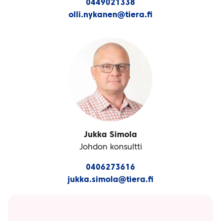
0449021338
olli.nykanen@tiera.fi
Jukka Simola
Johdon konsultti
0406273616
jukka.simola@tiera.fi