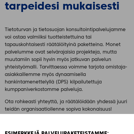
tarpeidesi mukaisesti
Tietoturvan ja tietosuojan konsultointipalvelujamme
voi ostaa valmiiksi tuotteistettuina tai
tapauskohtaisesti räätälöityinä paketteina. Monet
palvelumme ovat selvärajaisia projekteja, mutta
muutamiin sopii hyvin myös jatkuvan palvelun
yhteistyömalli. Tarvittaessa voimme tarjota omistaja-
asiakkaillemme myös dynaamisella
hankintamenettelyllä (DPS) kilpailutettuja
kumppaniverkostomme palveluja.
Ota rohkeasti yhteyttä, ja räätälöidään yhdessä juuri
teidän organisaatiollenne sopiva kokonaisuus!
ESIMERKKEJÄ PALVELUPAKETEISTAMME
: