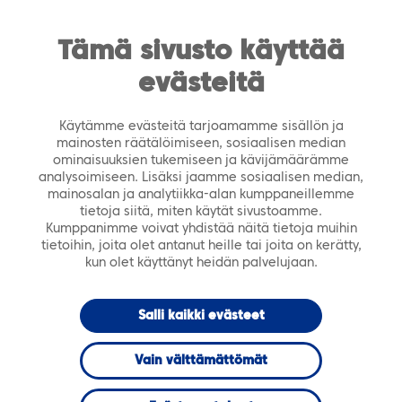
https://tiera.fi/name
Men
FI
SV
Tämä sivusto käyttää
evästeitä
Etusivu
›
Ajankohtaista
›
Tapahtumat
›
Tekijä
2024
Käytämme evästeitä tarjoamamme sisällön ja
mainosten räätälöimiseen, sosiaalisen median
01.02.2024
TAPAHTUMA
ominaisuuksien tukemiseen ja kävijämäärämme
analysoimiseen. Lisäksi jaamme sosiaalisen median,
mainosalan ja analytiikka-alan kumppaneillemme
Tekijä 2024
tietoja siitä, miten käytät sivustoamme.
Kumppanimme voivat yhdistää näitä tietoja muihin
tietoihin, joita olet antanut heille tai joita on kerätty,
kun olet käyttänyt heidän palvelujaan.
Salli kaikki evästeet
Vain välttämättömät