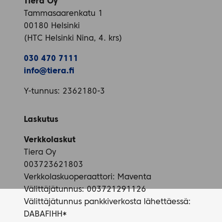
Tiera Oy
Tammasaarenkatu 1
00180 Helsinki
(HTC Helsinki Nina, 4. krs)
030 470 7111
info@tiera.fi
Y-tunnus: 2362180-3
Laskutus
Verkkolaskut
Tiera Oy
003723621803
Verkkolaskuoperaattori: Maventa
Välittäjätunnus: 003721291126
Välittäjätunnus pankkiverkosta lähettäessä:
DABAFIHH*