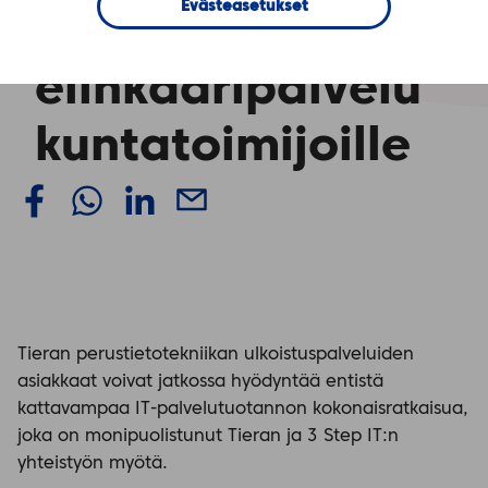
Evästeasetukset
– Työasemien
elinkaaripalvelu
kuntatoimijoille
Tieran perustietotekniikan ulkoistuspalveluiden
asiakkaat voivat jatkossa hyödyntää entistä
kattavampaa IT-palvelutuotannon kokonaisratkaisua,
joka on monipuolistunut Tieran ja 3 Step IT:n
yhteistyön myötä.