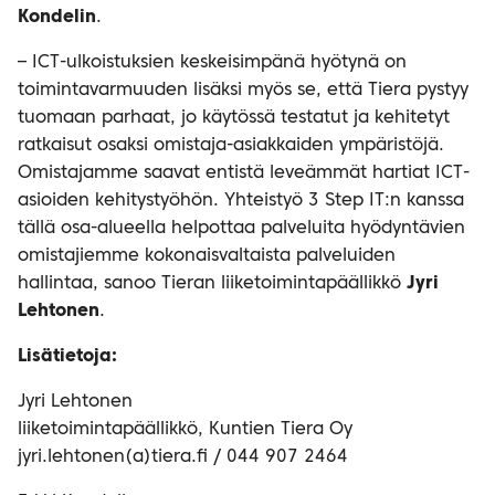
Kondelin
.
– ICT-ulkoistuksien keskeisimpänä hyötynä on
toimintavarmuuden lisäksi myös se, että Tiera pystyy
tuomaan parhaat, jo käytössä testatut ja kehitetyt
ratkaisut osaksi omistaja-asiakkaiden ympäristöjä.
Omistajamme saavat entistä leveämmät hartiat ICT-
asioiden kehitystyöhön. Yhteistyö 3 Step IT:n kanssa
tällä osa-alueella helpottaa palveluita hyödyntävien
omistajiemme kokonaisvaltaista palveluiden
hallintaa, sanoo Tieran liiketoimintapäällikkö
Jyri
Lehtonen
.
Lisätietoja:
Jyri Lehtonen
liiketoimintapäällikkö, Kuntien Tiera Oy
jyri.lehtonen(a)tiera.fi / 044 907 2464