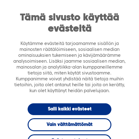
https://tiera.fi/name
Men
FI
SV
Tämä sivusto käyttää
evästeitä
Etusivu
›
Ajankohtaista
›
Tiedotteet
›
Hallitse
suunnitelmallisesti IT-laitteiden uusimisprosessia –
Käytämme evästeitä tarjoamamme sisällön ja
Työasemien elinkaaripalvelu kuntatoimijoille
mainosten räätälöimiseen, sosiaalisen median
ominaisuuksien tukemiseen ja kävijämäärämme
analysoimiseen. Lisäksi jaamme sosiaalisen median,
11.9.2018
TIEDOTTEET
mainosalan ja analytiikka-alan kumppaneillemme
tietoja siitä, miten käytät sivustoamme.
Kumppanimme voivat yhdistää näitä tietoja muihin
Hallitse
tietoihin, joita olet antanut heille tai joita on kerätty,
kun olet käyttänyt heidän palvelujaan.
suunnitelmallisesti
Salli kaikki evästeet
IT-laitteiden
Vain välttämättömät
uusimisprosessia