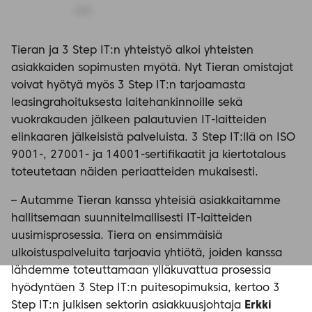
Tieran ja 3 Step IT:n yhteistyö alkoi yhteisten
asiakkaiden sopimusten myötä. Nyt Tieran omistajat
voivat hyötyä myös 3 Step IT:n tarjoamasta
leasingrahoituksesta laitehankinnoille sekä
vuokrakauden jälkeen palautuvien IT-laitteiden
elinkaaren jälkeisistä palveluista. 3 Step IT:llä on ISO
9001-, 27001- ja 14001-sertifikaatit ja kiertotalous
toteutetaan näiden periaatteiden mukaisesti.
– Autamme Tieran kanssa yhteisiä asiakkaitamme
hallitsemaan suunnitelmallisesti IT-laitteiden
uusimisprosessia. Tiera on ensimmäisiä
ulkoistuspalveluita tarjoavia yhtiötä, joiden kanssa
lähdemme toteuttamaan ylläkuvattua prosessia
hyödyntäen 3 Step IT:n puitesopimuksia, kertoo 3
Step IT:n julkisen sektorin asiakkuusjohtaja
Erkki