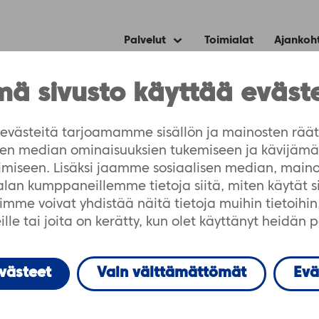
Palvelut
Toimialat
Ajankoh
Expand
child
menu
 13
ä sivusto käyttää eväst
västeitä tarjoamamme sisällön ja mainosten räät
Artikkelit
isen median ominaisuuksien tukemiseen ja kävijä
imiseen. Lisäksi jaamme sosiaalisen median, maino
-alan kumppaneillemme tietoja siitä, miten käytät 
me voivat yhdistää näitä tietoja muihin tietoihin, 
lle tai joita on kerätty, kun olet käyttänyt heidän 
evästeet
Vain välttämättömät
Evä