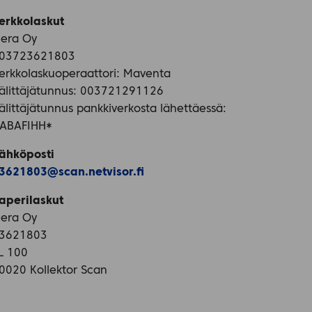
erkkolaskut
iera Oy
03723621803
erkkolaskuoperaattori: Maventa
älittäjätunnus: 003721291126
älittäjätunnus pankkiverkosta lähettäessä:
ABAFIHH*
ähköposti
3621803@scan.netvisor.fi
aperilaskut
iera Oy
3621803
L 100
0020 Kollektor Scan