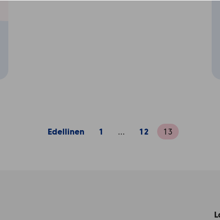
Edellinen
1
…
12
13
L