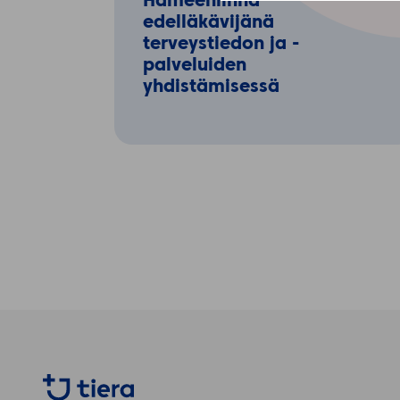
Hämeenlinna
edelläkävijänä
terveystiedon ja -
palveluiden
yhdistämisessä
Artikkelien
sivutus
Tiera