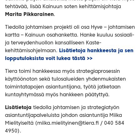
tehtävää, lisää Kainuun soten kehittämisjohtaja
Marita Pikkarainen
.
Tiedolla johtamisen projekti oli osa Hyve – johtamisen
kartta – Kainuun osahanketta. Hanke kuuluu sosiaali-
ja terveydenhuollon kansalliseen Kaste-
kehittämisohjelmaan.
Lisätietoja hankkeesta ja sen
lopputuloksista voit lukea tästä >>
Tiera toimi hankkeessa myös strategiaprosessin
käyttöönoton sekä tulosalueiden yhdenmukaisten
toimintatapojen asiantuntijana, työtä jatketaan
kuntayhtymässä myös hankkeen päätyttyä.
Lisätietoja
tiedolla johtamisen ja strategiatyön
asiantuntijapalveluista johdon asiantuntija Miika
Mielityiseltä (miika.mielityinen@tiera.fi / 040 584
4950).