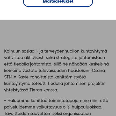
välineeksi
Evästeasetukset
Kainuun sosiaali- ja terveydenhuollon kuntayhtymä
vahvistaa aktiivisesti sekä strategista johtamistaan
että tiedolla johtamista, sillä ne nähdään keskeisinä
keinoina vastata tulevaisuuden haasteisiin. Osana
STM:n Kaste-rahoitteista kehittämistyötä
kuntayhtymä toteutti tiedolla johtamisen projektin
yhteistyössä Tieran kanssa.
– Haluamme kehittää toimintatapojamme niin, että
palveluidemme vaikuttavuus olisi huippuluokkaa.
Tavoitteiden saavuttamiseksi organisaation