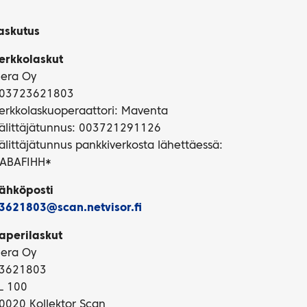
askutus
erkkolaskut
iera Oy
03723621803
erkkolaskuoperaattori: Maventa
älittäjätunnus: 003721291126
älittäjätunnus pankkiverkosta lähettäessä:
ABAFIHH*
ähköposti
3621803@scan.netvisor.fi
aperilaskut
iera Oy
3621803
L 100
0020 Kollektor Scan