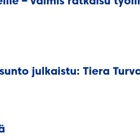
ille – valmis ratkaisu työl
unto julkaistu: Tiera Turv
ä