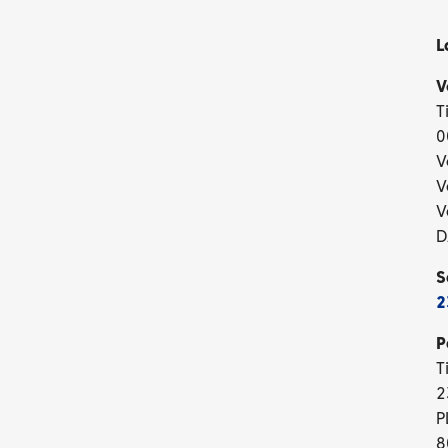
L
V
T
0
V
V
V
D
S
2
P
T
2
P
8