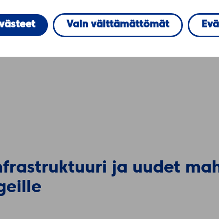
evästeet
Vain välttämättömät
Evä
nfrastruktuuri ja uudet ma
geille