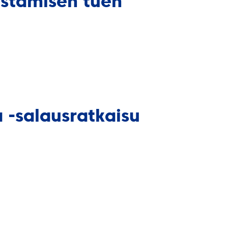
listämisen tuen
a -salausratkaisu