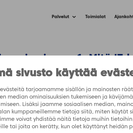
Palvelut
Toimialat
Ajankoh
Expand
child
menu
naarisarja osa 1: Mitä IT-l
ksi?
ä sivusto käyttää eväst
västeitä tarjoamamme sisällön ja mainosten räät
isen median ominaisuuksien tukemiseen ja kävijä
imiseen. Lisäksi jaamme sosiaalisen median, maino
-alan kumppaneillemme tietoja siitä, miten käytät 
me voivat yhdistää näitä tietoja muihin tietoihin, 
ydenhuollon ATK-päivät 202
lle tai joita on kerätty, kun olet käyttänyt heidän 