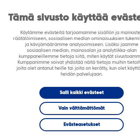
https://tiera.fi/name
Men
FI
SV
Tämä sivusto käyttää eväst
Käytämme evästeitä tarjoamamme sisällön ja mainost
Etusivu
›
Ajankohtaista
›
Artikkelit
›
Varmista että
räätälöimiseen, sosiaalisen median ominaisuuksien tukem
maksat vain käyttämästäsi palvelinkapasiteetista –
ja kävijämäärämme analysoimiseen. Lisäksi jaamme
Tiera Pilvi joustaa tarpeen mukaan
sosiaalisen median, mainosalan ja analytiikka-alan
kumppaneillemme tietoja siitä, miten käytät sivustoamm
toukokuu 2017
ARTIKKELI
Kumppanimme voivat yhdistää näitä tietoja muihin tietoih
joita olet antanut heille tai joita on kerätty, kun olet käytt
heidän palvelujaan.
Varmista että
Salli kaikki evästeet
maksat vain
Vain välttämättömät
käyttämästäsi
Evästeasetukset
palvelinkapasiteet