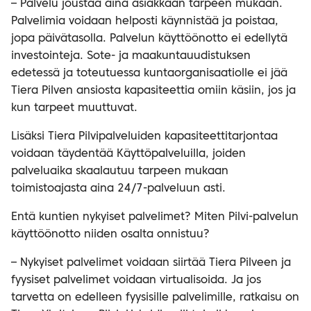
– Palvelu joustaa aina asiakkaan tarpeen mukaan.
Palvelimia voidaan helposti käynnistää ja poistaa,
jopa päivätasolla. Palvelun käyttöönotto ei edellytä
investointeja. Sote- ja maakuntauudistuksen
edetessä ja toteutuessa kuntaorganisaatiolle ei jää
Tiera Pilven ansiosta kapasiteettia omiin käsiin, jos ja
kun tarpeet muuttuvat.
Lisäksi Tiera Pilvipalveluiden kapasiteettitarjontaa
voidaan täydentää Käyttöpalveluilla, joiden
palveluaika skaalautuu tarpeen mukaan
toimistoajasta aina 24/7-palveluun asti.
Entä kuntien nykyiset palvelimet? Miten Pilvi-palvelun
käyttöönotto niiden osalta onnistuu?
– Nykyiset palvelimet voidaan siirtää Tiera Pilveen ja
fyysiset palvelimet voidaan virtualisoida. Ja jos
tarvetta on edelleen fyysisille palvelimille, ratkaisu on