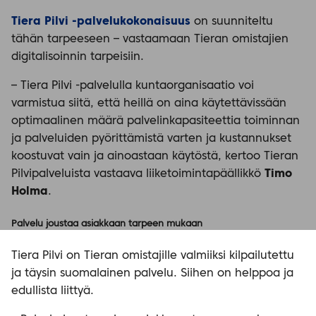
Tiera Pilvi -palvelukokonaisuus
on suunniteltu
tähän tarpeeseen – vastaamaan Tieran omistajien
digitalisoinnin tarpeisiin.
– Tiera Pilvi -palvelulla kuntaorganisaatio voi
varmistua siitä, että heillä on aina käytettävissään
optimaalinen määrä palvelinkapasiteettia toiminnan
ja palveluiden pyörittämistä varten ja kustannukset
koostuvat vain ja ainoastaan käytöstä, kertoo Tieran
Pilvipalveluista vastaava liiketoimintapäällikkö
Timo
Holma
.
Palvelu joustaa asiakkaan tarpeen mukaan
Tiera Pilvi on Tieran omistajille valmiiksi kilpailutettu
ja täysin suomalainen palvelu. Siihen on helppoa ja
edullista liittyä.