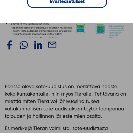
Evästeasetukset
Edessä oleva sote-uudistus on merkittävä haaste
koko kuntakentälle, niin myös Tieralle. Tehtävänä on
miettiä miten Tiera voi lähivuosina tukea
valtakunnallisen sote-uudistuksen täytäntöönpanoa
talouden ja hallinnon järjestelmien osalta.
Esimerkkejä Tieran valmiista, sote-uudistusta