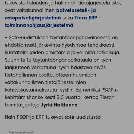
tukevista talouden ja hallinnon tietojärjestelmistä,
ovat valtakunnallinen
palveluseteli- ja
ostopalvelujärjestelmä
sekä
Tiera ERP -
toiminnanohjausjärjestelmä
.
– Sote-uudistuksen täytäntöönpanovaiheessa on
ehdottomasti järkevintä hyödyntää tehokkaasti
kuntatoimijoiden omistamia jo valmiita ratkaisuja.
Suunniteltu täytäntöönpanoaikataulu on työn
laajuuteen verrattuna hyvin haastava myös
tietohallinnon osalta, ottaen huomioon
valtakunnallisten tietojärjestelmien
kehityskustannukset ja -syklin. Esimerkiksi PSOP:n
kehittämishanke kesti 3,5 vuotta, kertoo Tieran
toimitusjohtaja
Jyrki Halttunen
.
Näin PSOP ja ERP tukevat sote-uudistusta: