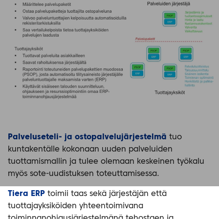
Palveluseteli- ja ostopalvelujärjestelmä
tuo
kuntakentälle kokonaan uuden palveluiden
tuottamismallin ja tulee olemaan keskeinen työkalu
myös sote-uudistuksen toteuttamisessa.
Tiera ERP
toimii taas sekä järjestäjän että
tuottajayksiköiden yhteentoimivana
toiminnanohjausjärjestelmänä tehostaen ja