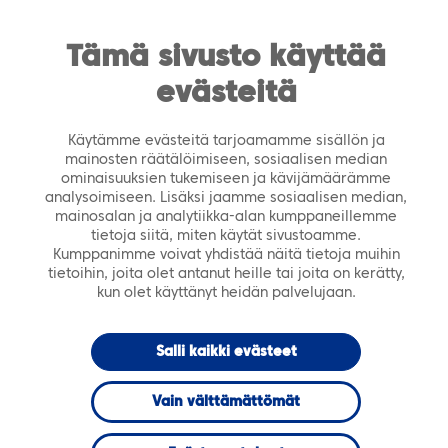
https://tiera.fi/name
Men
FI
SV
Tämä sivusto käyttää
evästeitä
Etusivu
›
Ajankohtaista
›
Tiedotteet
›
PSOP ja ERP
tukevat sote-uudistusta
Käytämme evästeitä tarjoamamme sisällön ja
mainosten räätälöimiseen, sosiaalisen median
3.12.2014
TIEDOTTEET
ominaisuuksien tukemiseen ja kävijämäärämme
analysoimiseen. Lisäksi jaamme sosiaalisen median,
mainosalan ja analytiikka-alan kumppaneillemme
PSOP ja ERP
tietoja siitä, miten käytät sivustoamme.
Kumppanimme voivat yhdistää näitä tietoja muihin
tietoihin, joita olet antanut heille tai joita on kerätty,
tukevat sote-
kun olet käyttänyt heidän palvelujaan.
uudistusta
Salli kaikki evästeet
Vain välttämättömät