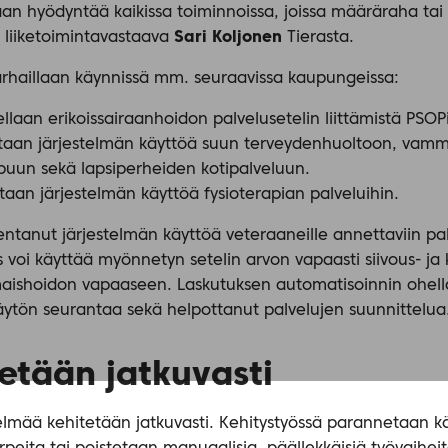
daan hyödyntää kaikissa toiminnoissa, joissa määräraha tai
a liiketoimintavastaava
Sari Koljonen
Tierasta.
arhaillaan käynnissä mm. seuraavissa kaupungeissa:
laan erikoissairaanhoidon palvelusetelin liittämistä PSOPi
etaan järjestelmän käyttöä suun terveydenhuoltoon, vamm
puun sekä lapsiperheiden kotipalveluun.
aan järjestelmän käyttöä fysioterapian palveluihin.
ntanut järjestelmän käyttöä veteraaneille annettaviin pal
 voi käyttää myönnetyn setelin arvon vapaasti siivous- ja k
maishoidon vapaaseen. Laskutuksen automatisoinnin ohella
äytön seurantaa sekä helpottanut palvelujen suunnittelua
etään jatkuvasti
elmää kehitetään jatkuvasti. Kehitystyössä parannetaan käy