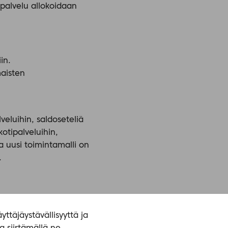
 palvelu allokoidaan
in.
aisten
veluihin, saldoseteliä
otipalveluihin,
 uusi toimintamalli on
.
ttäjäystävällisyyttä ja