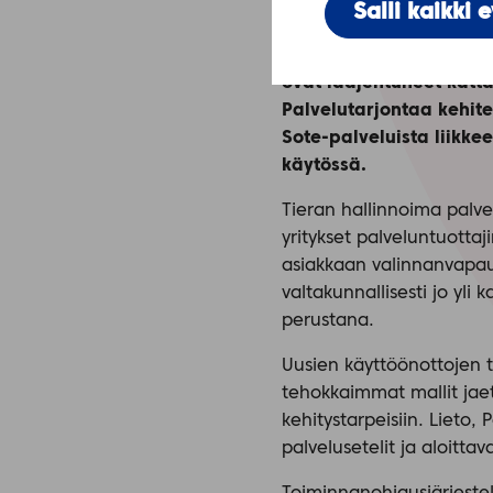
Salli kaikki 
Kuntien Tieran hallinno
Kuntien yhteinen Paras
ovat laajentuneet katt
Palvelutarjontaa kehite
Sote-palveluista liikke
käytössä.
Tieran hallinnoima palve
yritykset palveluntuottaj
asiakkaan valinnanvapaus
valtakunnallisesti jo yl
perustana.
Uusien käyttöönottojen 
tehokkaimmat mallit jaeta
kehitystarpeisiin. Lieto
palvelusetelit ja aloitta