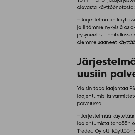
Toiminnanohjausjärjeste
olevasta käyttöönotosta:
– Järjestelmä on käytös
ja liitämme nykyisiä asi
pysyneet suunnitellussa a
olemme saaneet käyttää.
Järjestelm
uusiin palv
Yleisin tapa laajentaa PS
laajentumisilla varmiste
palvelussa.
– Järjestelmää käytetään
laajentumista tehdään es
Tredea Oy otti käyttöön 