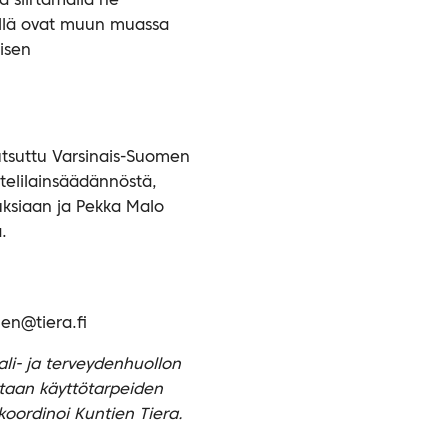
a siirtämällä ne
eillä ovat muun muassa
lisen
utsuttu Varsinais-Suomen
etelilainsäädännöstä,
uksiaan ja Pekka Malo
.
nen@tiera.fi
ali- ja terveydenhuollon
etaan käyttötarpeiden
koordinoi Kuntien Tiera.