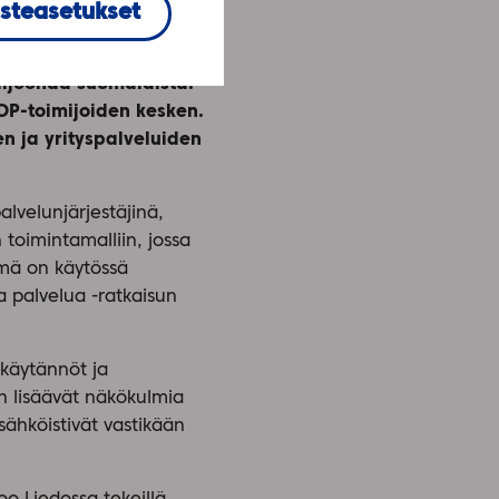
steasetukset
estöpeitolla
järjestelmäratkaisu
iljoonaa suomalaista.
SOP-toimijoiden kesken.
en ja yrityspalveluiden
alvelunjärjestäjinä,
 toimintamalliin, jossa
lmä on käytössä
a palvelua -ratkaisun
 käytännöt ja
an lisäävät näkökulmia
sähköistivät vastikään