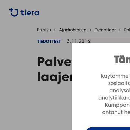
https://tiera.fi/name
Etusivu
›
Ajankohtaista
›
Tiedotteet
›
Pa
3.11.2016
TIEDOTTEET
Täm
Palveluseteli-
laajenee yhtei
Käytämme e
sosiaal
analyso
analytiikka
Kumppanim
antanut hei