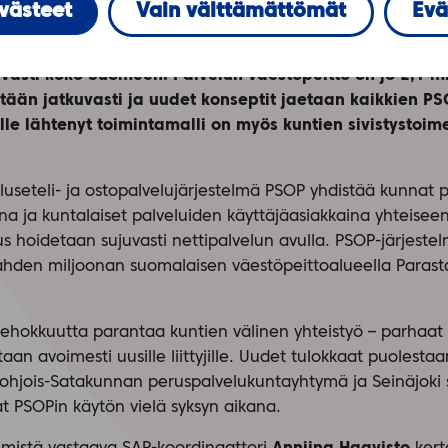
evästeet
Vain välttämättömät
Evä
ima PSOP-järjestelmä toimii jo yli kahden miljoonan vä
ta palvelua –toimintamalli ja Tieran hallinnoima PSOP-
avasti koko Suomeen. Palvelun väestöpeitto on jo 2,1 m
tään jatkuvasti ja uudet konseptit jaetaan kaikkien P
elle lähtenyt toimintamalli on myös kuntien sivistystoim
luseteli- ja ostopalvelujärjestelmä PSOP yhdistää kunnat p
ina ja kuntalaiset palveluiden käyttäjäasiakkaina yhteiseen
 hoidetaan sujuvasti nettipalvelun avulla. PSOP-järjeste
i kahden miljoonan suomalaisen väestöpeittoalueella Parast
tehokkuutta parantaa kuntien välinen yhteistyö – parhaat
an avoimesti uusille liittyjille. Uudet tulokkaat puolesta
, Pohjois-Satakunnan peruspalvelukuntayhtymä ja Seinäjoki 
vat PSOPin käytön vielä syksyn aikana.