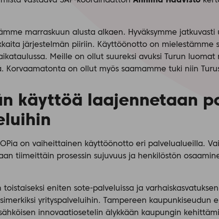
lmistä vastaava SAP-koordinaattori
Anniina Haavisto
kert
sämme marraskuun alusta alkaen. Hyväksymme jatkuvasti u
akkaita järjestelmän piiriin. Käyttöönotto on mielestämme
ikataulussa. Meille on ollut suureksi avuksi Turun luomat m
 Korvaamatonta on ollut myös saamamme tuki niin Turust
än käyttöä laajennetaan po
eluihin
OPia on vaiheittainen käyttöönotto eri palvelualueilla. Vaih
taan tiimeittäin prosessin sujuvuus ja henkilöstön osaamin
 toistaiseksi eniten sote-palveluissa ja varhaiskasvatuksen
imerkiksi yrityspalveluihin. Tampereen kaupunkiseudun eli
sähköisen innovaatiosetelin älykkään kaupungin kehittämis