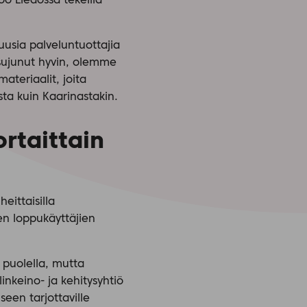
oo Liedossa tekeillä
usia palveluntuottajia
 sujunut hyvin, olemme
ateriaalit, joita
a kuin Kaarinastakin.
rtaittain
eittaisilla
en loppukäyttäjien
 puolella, mutta
nkeino- ja kehitysyhtiö
een tarjottaville