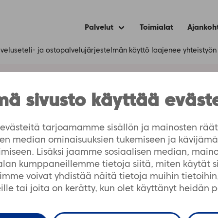
Palvelut
Toimialat
Ajankoh
Expand
child
menu
lveluseteli- ja ostopalvelujärjestelmän käyttö laajenee yhteistyön
ä sivusto käyttää eväst
 ja ostopalvelujärjes
styön voimin
västeitä tarjoamamme sisällön ja mainosten räät
isen median ominaisuuksien tukemiseen ja kävijä
imiseen. Lisäksi jaamme sosiaalisen median, maino
-alan kumppaneillemme tietoja siitä, miten käytät 
me voivat yhdistää näitä tietoja muihin tietoihin, 
lle tai joita on kerätty, kun olet käyttänyt heidän 