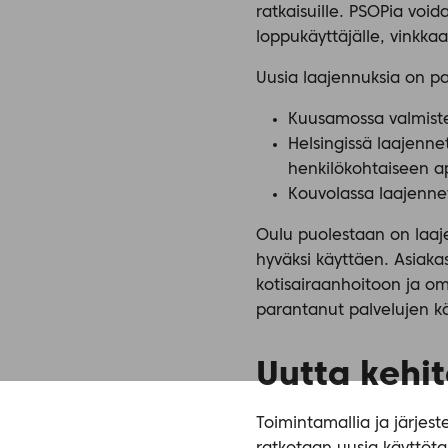
ratkaisuille. PSOPia voi
loppukäyttäjälle, vinkka
Uusia laajennuksia on p
Kuusamossa valmistel
Helsingissä laajenn
henkilökohtaiseen a
Kouvolassa laajennet
Oulu puolestaan on laaje
hyväksi käyttäen. Asiakas
kotisairaanhoitoon ja o
parantanut palvelujen k
Uutta kehit
Toimintamallia ja järjest