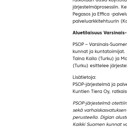
ratkotaan uusia käyttötar
järjestelmäprosessiin. K
Pegasos ja Effica -palvel
palveluarkkitehtuurin (
Aluetilaisuus Varsinai
PSOP – Varsinais-Suomen 
kunnat ja kuntatoimijat.
Taina Kaila (Turku) ja 
(Turku) esittelee järjest
Lisätietoja:
PSOP-järjestelmä ja palv
Kuntien Tiera Oy, ratkai
PSOP-järjestelmä otettii
sekä varhaiskasvatuksen 
perusteella. Digian alus
Kaikki Suomen kunnat voi