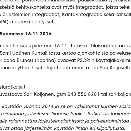
peita tai poistetaan manuaalisia, päällekkäisiä työvaiheit
eskeisiä kehityskohteita ovat myös integraatiot, joista tek
ujärjestelmien integraatiot, Kanta-integraatio sekä kansal
KaPA) muutosmääritykset.
s-Suomessa 16.11.2016
aluetilaisuus pidetään 16.11. Turussa. Tilaisuuteen on k
 Sami Uotinen Kuntaliitosta kertoo ajankohtaista palvelus
Marjaana Brunou (Kaarina) avaavat PSOP:in käyttäjäkokem
elmän käyttöä. Lisätietoja tapahtumasta saa Sari Koljoselta
eluratkaisut
suvastaava Sari Koljonen, gsm 040 556 8201 tai sari.koljo
n käyttöön vuonna 2014 ja se on vakiintunut kuntien sosia
toiminnan palvelusetelijärjestelmäksi. Ratkaisua laajenn
talle rakennettua järjestelmäkehitystä ja palvelutoimintaa 
vat ottaa järjestelmän käyttöön ilman eri kilpailutusta.