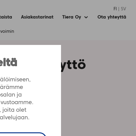
FI
SV
taista
Asiakastarinat
Tiera Oy
Ota yhteyttä
Expand
child
menu
 voimin
eitä
telmän käyttö
älöimiseen,
määrämme
salan ja
sivustoamme.
joita olet
palvelujaan.