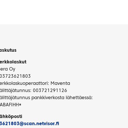
askutus
erkkolaskut
iera Oy
03723621803
erkkolaskuoperaattori: Maventa
älittäjätunnus: 003721291126
älittäjätunnus pankkiverkosta lähettäessä:
ABAFIHH*
ähköposti
3621803@scan.netvisor.fi