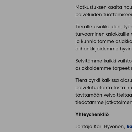
Matkustuksen osalta nou
palveluiden tuottamisee
Tieralle asiakkaiden, ty
turvaaminen asiakkaille
ja kunnioitamme asiakka
alihankkijoidemme hyvin
Selvitämme kaikki vaiht
asiakkaidemme tarpeet 
Tiera pyrkii kaikissa ol
palvelutuotanto tästä hu
täyttämään velvoitteitaa
tiedotamme jatkotoimenp
Yhteyshenkilö
Johtaja Kari Hyvönen,
ka