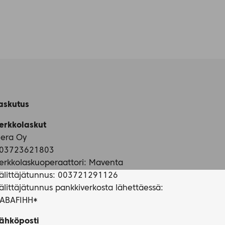
askutus
erkkolaskut
iera Oy
03723621803
erkkolaskuoperaattori: Maventa
älittäjätunnus: 003721291126
älittäjätunnus pankkiverkosta lähettäessä:
ABAFIHH*
ähköposti