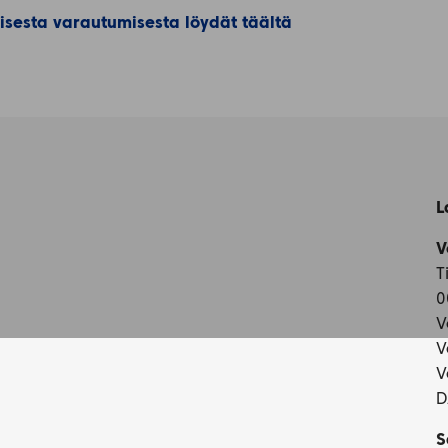
isesta varautumisesta löydät täältä
L
V
T
0
V
V
V
D
S