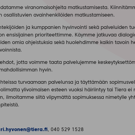
datamme viranomaisohjeita matkustamisesta. Kiinnitämm
n osallistuvien avainhenkilöiden matkustamiseen.
öntekijöiden ja kumppanien hyvinvointi sekä palveluiden 
 on ensisijainen prioriteettimme. Käymme jatkuvaa dialog
iden omia ohjeistuksia sekä huolehdimme kaikin tavoin 
voinnista.
oehdot, jotta voimme taata palvelujemme keskeytyksettöm
mahdollisimman hyvin.
osuhteissa turvaamaan palvelunsa ja täyttämään sopimusvel
olimatta ylivoimaisen esteen vuoksi häiriintyy tai Tiera ei
n, ilmoitamme siitä viipymättä sopimuksessa nimetylle yht
iteistä.
ri.hyvonen@tiera.fi
, 040 529 1528