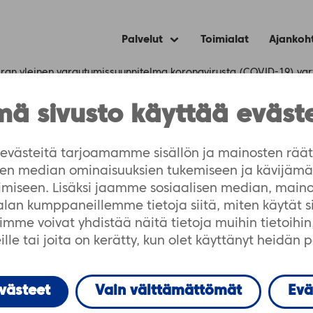
Palvelut
Toimialat
Ajankoh
Expand
child
menu
eran yleinen varautumissuunnitelma koronavirusta (COVID-19) var
ä sivusto käyttää eväst
n varautumissuunnit
västeitä tarjoamamme sisällön ja mainosten räät
isen median ominaisuuksien tukemiseen ja kävijä
 (COVID-19) varten
imiseen. Lisäksi jaamme sosiaalisen median, maino
-alan kumppaneillemme tietoja siitä, miten käytät 
me voivat yhdistää näitä tietoja muihin tietoihin, 
lle tai joita on kerätty, kun olet käyttänyt heidän 
evästeet
Vain välttämättömät
Evä