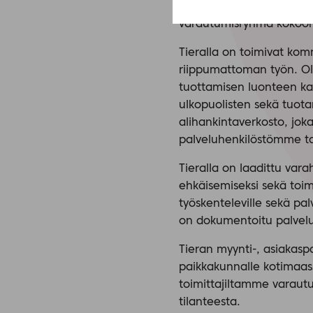
Tiera seuraa aktiivisesti
varautumisryhmä kokoont
Tieralla on toimivat kom
riippumattoman työn. Ole
tuottamisen luonteen kan
ulkopuolisten sekä tuotan
alihankintaverkosto, jok
palveluhenkilöstömme tai
Tieralla on laadittu var
ehkäisemiseksi sekä toim
työskenteleville sekä pal
on dokumentoitu palvelun
Tieran myynti-, asiakaspa
paikkakunnalle kotimaas
toimittajiltamme varaut
tilanteesta.