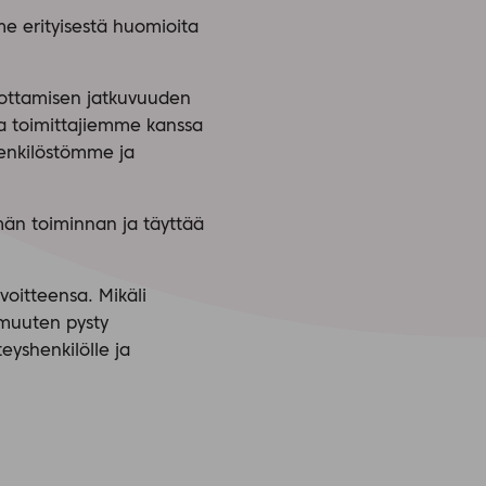
e erityisestä huomioita
tuottamisen jatkuvuuden
ia toimittajiemme kanssa
henkilöstömme ja
än toiminnan ja täyttää
voitteensa. Mikäli
 muuten pysty
eyshenkilölle ja