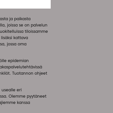
ia. Tieran Korona-
asta ja paikasta
la, joissa se on palvelun
okitelluissa tiloissamme
lisäksi kattava
ssa, jossa oma
tölle epidemian
iakaspalvelutehtävissä
enkilöt. Tuotannon ohjeet
 usealle eri
messa. Olemme pyytäneet
tajiemme kanssa