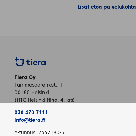
Lisätietoa palvelukohta
Tiera
Tiera Oy
Tammasaarenkatu 1
00180 Helsinki
(HTC Helsinki Nina, 4. krs)
030 470 7111
info@tiera.fi
Y-tunnus: 2362180-3