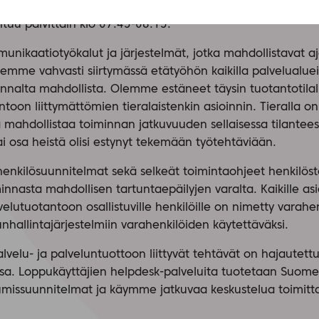
 koronavirukseen liittyvää viranomaisviestintää ja uutisoint
uu päivittäin klo 07.45-08.15.
munikaatiotyökalut ja järjestelmät, jotka mahdollistavat aj
mme vahvasti siirtymässä etätyöhön kaikilla palvelualueil
nalta mahdollista. Olemme estäneet täysin tuotantotilalu
toon liittymättömien tieralaistenkin asioinnin. Tieralla on 
a mahdollistaa toiminnan jatkuvuuden sellaisessa tilantee
 osa heistä olisi estynyt tekemään työtehtäviään.
ahenkilösuunnitelmat sekä selkeät toimintaohjeet henkilös
innasta mahdollisen tartuntaepäilyjen varalta. Kaikille as
velutuotantoon osallistuville henkilöille on nimetty varah
hallintajärjestelmiin varahenkilöiden käytettäväksi.
lvelu- ja palveluntuottoon liittyvät tehtävät on hajautettu
sa. Loppukäyttäjien helpdesk-palveluita tuotetaan Suo
umissuunnitelmat ja käymme jatkuvaa keskustelua toimit