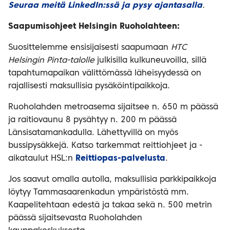
Seuraa meitä LinkedIn:ssä ja pysy ajantasalla
.
Saapumisohjeet Helsingin Ruoholahteen:
Suosittelemme ensisijaisesti saapumaan
HTC
Helsingin Pinta-talolle
julkisilla kulkuneuvoilla, sillä
tapahtumapaikan välittömässä läheisyydessä on
rajallisesti maksullisia pysäköintipaikkoja.
Ruoholahden metroasema sijaitsee n. 650 m päässä
ja raitiovaunu 8 pysähtyy n. 200 m päässä
Länsisatamankadulla. Lähettyvillä on myös
bussipysäkkejä. Katso tarkemmat reittiohjeet ja -
aikataulut HSL:n
Reittiopas-palvelusta
.
Jos saavut omalla autolla, maksullisia parkkipaikkoja
löytyy Tammasaarenkadun ympäristöstä mm.
Kaapelitehtaan edestä ja takaa sekä n. 500 metrin
päässä sijaitsevasta Ruoholahden