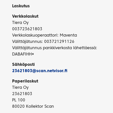
Laskutus
Verkkolaskut
Tiera Oy
003723621803
Verkkolaskuoperaattori: Maventa
Välittäjätunnus: 003721291126
Välittäjätunnus pankkiverkosta lähettäessä:
DABAFIHH*
Sähköposti
23621803@scan.netvisor.fi
Paperilaskut
Tiera Oy
23621803
PL 100
80020 Kollektor Scan