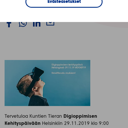
Evästeasetukset
oppimaan!
Tervetuloa Kuntien Tieran
Digioppimisen
Kehityspäivään
Helsinkiin 29.11.2019 klo 9:00