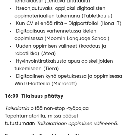
tehokkaasti! (Lentävä Liitutaulu)
Itseohjautuvaksi oppijaksi digitaalisten
oppimateriaalien tukemana (Tabletkoulu)
Kun CV ei enää riitä – Digiportfolio! (Ilona IT)
Digitaalisuus varhennetussa kielen
oppimisessa (Moomin Language School)
Uuden oppimisen välineet (koodaus ja
robotiikka) (Atea)
Hyvinvointiratkaisusta apua opiskelijoiden
tukemiseen (Tiera)
Digitaalinen kynä opetuksessa ja oppimisessa
Win10-laitteilla (Microsoft)
16:00 Tilaisuus päättyy
Taikalattia
pitää non-stop -työpajaa
Tapahtumatorilla, missä pääset
tutustumaan
Taikalattiaan oppimisen välineenä.