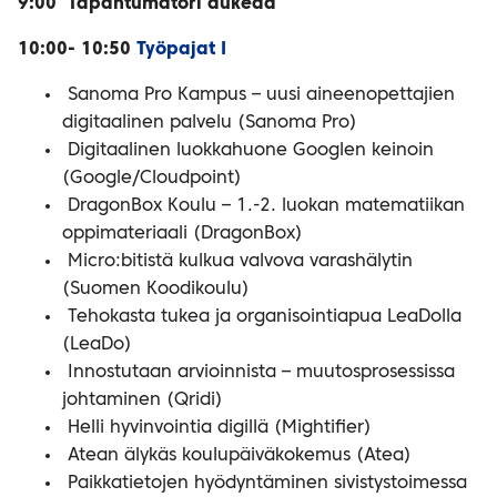
9:00 Tapahtumatori aukeaa
10:00- 10:50
Työpajat I
Sanoma Pro Kampus – uusi aineenopettajien
digitaalinen palvelu (Sanoma Pro)
Digitaalinen luokkahuone Googlen keinoin
(Google/Cloudpoint)
DragonBox Koulu – 1.-2. luokan matematiikan
oppimateriaali (DragonBox)
Micro:bitistä kulkua valvova varashälytin
(Suomen Koodikoulu)
Tehokasta tukea ja organisointiapua LeaDolla
(LeaDo)
Innostutaan arvioinnista – muutosprosessissa
johtaminen (Qridi)
Helli hyvinvointia digillä (Mightifier)
Atean älykäs koulupäiväkokemus (Atea)
Paikkatietojen hyödyntäminen sivistystoimessa