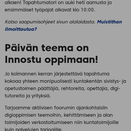
alkaen! Tapahtumatori on auki heti aamusta ja
ensimmäiset työpajat alkavat klo 10:00.
Katso saapumisohjeet sivun alalaidasta.
Muistithan
ilmoittautua?
Päivän teema on
Innostu oppimaan!
Jo kolmannen kerran järjestettävä tapahtuma
kokoaa yhteen monipuolisesti kuntakentän sivistys- ja
opetustoimen päättäjiä, rehtoreita, opettajia, digi-
tutoreita ja yrityksiä.
Tarjoamme aktiivisen foorumin ajankohtaisiin
digioppimisen teemoihin, kehittämiseen ja alan
toimijoiden verkostoitumiseen niin kuntatoimijoille
kuin palvelujen tarjoajille.