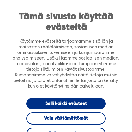
https://tiera.fi/name
Men
FI
SV
Tämä sivusto käyttää
evästeitä
Etusivu
›
Ajankohtaista
›
Tapahtumat
›
Digioppimisen Kehityspäivä 29.11.2019 – Innostu
Käytämme evästeitä tarjoamamme sisällön ja
oppimaan!
mainosten räätälöimiseen, sosiaalisen median
ominaisuuksien tukemiseen ja kävijämäärämme
analysoimiseen. Lisäksi jaamme sosiaalisen median,
TAPAHTUMA
mainosalan ja analytiikka-alan kumppaneillemme
tietoja siitä, miten käytät sivustoamme.
Kumppanimme voivat yhdistää näitä tietoja muihin
Digioppimisen
tietoihin, joita olet antanut heille tai joita on kerätty,
kun olet käyttänyt heidän palvelujaan.
Kehityspäivä
Salli kaikki evästeet
29.11.2019 –
Vain välttämättömät
Innostu