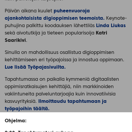
Päivän aikana kuulet
puheenvuoroja
ajankohtaisista digioppimisen teemoista.
Keynote-
puhujina palkittu koodauksen lähettiläs
Linda Liukas
sekä aivotutkija ja tieteen popularisoija
Katri
Saarikivi
.
Sinulla on mahdollisuus osallistua digioppimisen
kehittämiseen eri työpajoissa ja innostua oppimaan.
Lue lisää Työpajasivuilta.
Tapahtumassa on paikalla kymmeniä digitaalisten
oppimisratkaisujen kehittäjiä, niin markkinoiden
vakiintuneita palveluntarjoajia kuin innovatiivisia
kasvuyrityksiä.
Ilmoittaudu tapahtumaan ja
työpajoihin täältä.
Ohjelma: