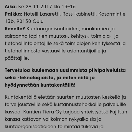
Aika:
Ke 29.11.2017 klo 13–16
Paikka:
Hotelli Lasaretti, Rossi-kabinetti, Kasarmintie
13b, 90130 Oulu
Kenelle?
Kuntaorganisaatioiden, maakuntien ja
sairaanhoitopiirien muutos-, kehitys-, toimiala- ja
tietohallintojohtajille sekä toimialojen kehityksestä ja
tietohallinnosta vastaaville asiantuntijoille ja
päättäjille.
Tervetuloa kuulemaan uusimmista pilvipalveluista
sekä -teknologioista, ja miten niitä jo
hyödynnetään kuntakentällä!
Kuntakentällä eletään suurten muutosten keskellä ja
tarve joustaville sekä kustannustehokkaille palveluille
kasvaa. Kuntien Tiera Oy tarjoaa yhteistyössä Fujitsun
kanssa kattavan valikoiman nykyaikaisia ja
kuntaorganisaatioiden toimintaa tukevia ja