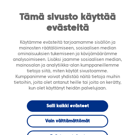
https://tiera.fi/name
Men
FI
SV
Tämä sivusto käyttää
evästeitä
Etusivu
›
Ajankohtaista
›
Tapahtumat
›
Digikunta
ja uudet mahdollisuudet: Tervetuloa Tiera Pilvi -
Käytämme evästeitä tarjoamamme sisällön ja
tilaisuuteen 29.11.2017
mainosten räätälöimiseen, sosiaalisen median
ominaisuuksien tukemiseen ja kävijämäärämme
analysoimiseen. Lisäksi jaamme sosiaalisen median,
TAPAHTUMA
mainosalan ja analytiikka-alan kumppaneillemme
tietoja siitä, miten käytät sivustoamme.
Kumppanimme voivat yhdistää näitä tietoja muihin
Digikunta ja
tietoihin, joita olet antanut heille tai joita on kerätty,
kun olet käyttänyt heidän palvelujaan.
uudet
Salli kaikki evästeet
mahdollisuudet:
Vain välttämättömät
Tervetuloa Tiera