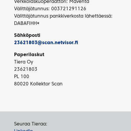
Verkkolaskuoperaattori: Maventa
Välittäjätunnus: 003721291126
Välittäjätunnus pankkiverkosta lähettäessä:
DABAFIHH*
Sähköposti
23621803@scan.netvisor.fi
Paperilaskut
Tiera Oy
23621803
PL 100
80020 Kollektor Scan
Seuraa Tieraa: