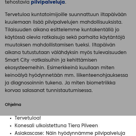
tehostavia
pilvipalveluja
.
Tervetuloa kuntatoimijoille suunnattuun iltapäivään
kuulemaan lisää pilvipalvelujen mahdollisuuksista.
Tilaisuuden aikana esittelemme kuntakentällä jo
käytössä olevia ratkaisuja sekä parhaita käytäntöjä
muutoksen mahdollistamisen tueksi. Iltapäivän
aikana tutustutaan välähdyksin myös tulevaisuuden
Smart City -ratkaisuihin ja kehittämisen
ekosysteemeihin. Esimerkkeinä kuullaan miten
keinoälyä hyödynnetään mm. liikenteenohjauksessa
ja diagnosoinnin tukena. Ja miten biometriikka
korvaa salasanat tunnistautumisessa.
Ohjelma
Tervetuloa!
Konesali ulkoistettuna Tiera Pilveen
Asiakascase: Näin hyödynnämme pilvipalveluja