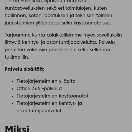
Tieran Sovellustukipalvelut auttavat
kuntasovelluksien sekä eri toimialojen, kuten
hallinnon, soten, opetuksen ja teknisen toimen
järjestelmien ylläpidossa sekä käyttöönotoissa.
Tarjoamme kunta-asiakkaillemme myös sovelluksiin
liittyviä kehitys- ja asiantuntijapalveluita. Palvelu
perustuu valmiisiin prosesseihin sekä selkeään
tukimalliin.
Palvelu sisältää:
Tietojärjestelmien ylläpito
Office 365 -palvelut
Tietojärjestelmien käyttöönotot
Tietojärjestelmien kehitys- ja
asiantuntijapalvelut
Miksi