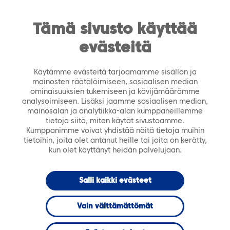
https://tiera.fi/name
Men
FI
SV
Tämä sivusto käyttää
evästeitä
Etusivu
›
Palvelut
›
ICT-kokonaispalvelut
›
Sovellustukipalvelut
Käytämme evästeitä tarjoamamme sisällön ja
mainosten räätälöimiseen, sosiaalisen median
ominaisuuksien tukemiseen ja kävijämäärämme
analysoimiseen. Lisäksi jaamme sosiaalisen median,
mainosalan ja analytiikka-alan kumppaneillemme
tietoja siitä, miten käytät sivustoamme.
Kumppanimme voivat yhdistää näitä tietoja muihin
tietoihin, joita olet antanut heille tai joita on kerätty,
kun olet käyttänyt heidän palvelujaan.
Salli kaikki evästeet
Vain välttämättömät