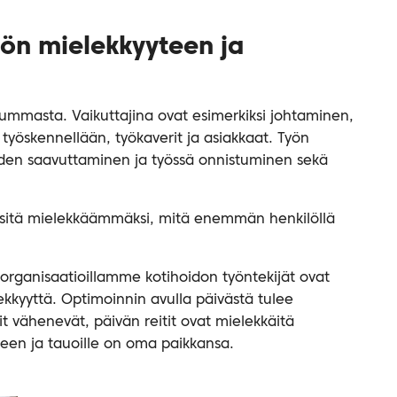
ön mielekkyyteen ja
ummasta. Vaikuttajina ovat esimerkiksi johtaminen,
a työskennellään, työkaverit ja asiakkaat. Työn
iden saavuttaminen ja työssä onnistuminen sekä
n sitä mielekkäämmäksi, mitä enemmän henkilöllä
organisaatioillamme kotihoidon työntekijät ovat
kkyyttä. Optimoinnin avulla päivästä tulee
it vähenevät, päivän reitit ovat mielekkäitä
iseen ja tauoille on oma paikkansa.