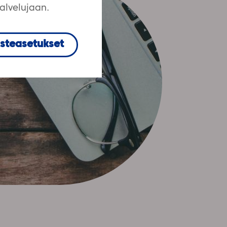
palvelujaan.
steasetukset