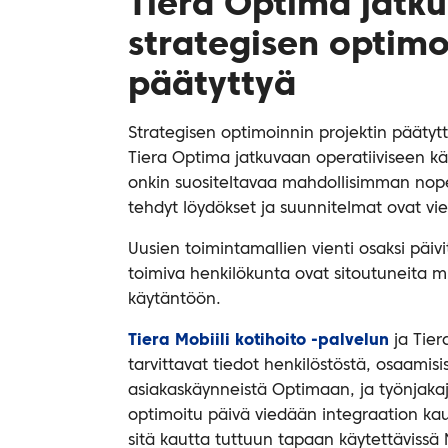
Tiera Optima jatk
strategisen optimo
päätyttyä
Strategisen optimoinnin projektin päätyt
Tiera Optima jatkuvaan operatiiviseen k
onkin suositeltavaa mahdollisimman nopeas
tehdyt löydökset ja suunnitelmat ovat vie
Uusien toimintamallien vienti osaksi päivit
toimiva henkilökunta ovat sitoutuneita 
käytäntöön.
Tiera Mobiili kotihoito -palvelun
ja Tier
tarvittavat tiedot henkilöstöstä, osaamisis
asiakaskäynneistä Optimaan, ja työnjakaj
optimoitu päivä viedään integraation kaut
sitä kautta tuttuun tapaan käytettävissä M