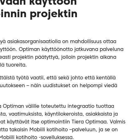
uvaan käyttöön
innin projektin
tyä asiakasorganisaatiolla on mahdollisuus ottaa
äyttöön. Optiman käyttöönotto jatkuvana palveluna
ti projektin päätyttyä, jolloin projektin aikana
lä tuoreita.
täistä työtä vaatii, että sekä johto että kentällä
muutokseen – näin uudistukset on helpompi viedä
a Optiman välille toteutettu integraatio tuottaa
ta, vaatimuksista, käyntilokeroista, asiakkaista ja
at käyttävät itse optimointiin Tiera Optimaa. Valmis
ta takaisin Mobiili kotihoito –palveluun, ja se on
obiili kotihoito -sovelluksessa.