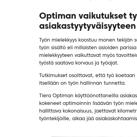
Optiman vaikutukset ty
asiakastyytyväisyyteen
Työn mielekkyys koostuu monen tekijän s
työn sisältö eli millaisten asioiden pariss
mielekkyyteen vaikuttavat myös tavoitte
työstä saatava korvaus ja työajat.
Tutkimukset osoittavat, että työ koetaa
itsellään on työn hallinnan tunnetta.
Tiera Optiman käyttöönottaneilla asiakas
kokeneet optimoinnin lisäävän työn miele
hallittava kokonaisuus, jaettavat kilometr
työntekijöille, aikaa jää asiakaskohtaam