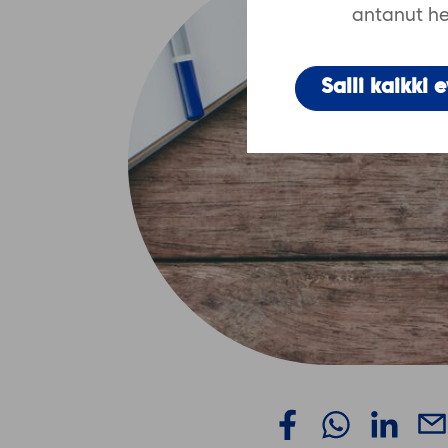
antanut hei
Salli kaikki 