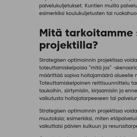
palvelukuljetukset. Kuntien muilla palve
esimerkiksi koulukuljetusten tai ruokahuol
Mitä tarkoitamme 
projektilla?
Strategisen optimoinnin projektissa voidaa
toteuttamiskelpoisia “mitä jos” -skenaarioi
määrittää sopiva hoitajamäärä alueelle 
Toteuttamiskelpoinen reittisuunnittelu tar
taukoihin, siirtymisiin, kirjaamisiin ja en
vaikutusta hoitajatarpeeseen tai palvelu
Strategisen optimoinnin projektissa void
muutoksia; esimerkiksi, miten etäpalvel
vaikuttaisi päivien kulkuun ja resurssitarp