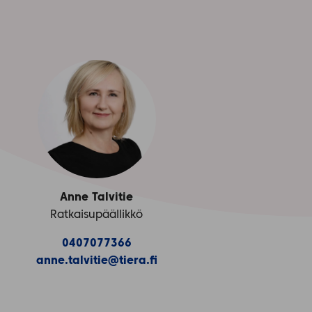
Anne Talvitie
Ratkaisupäällikkö
0407077366
anne.talvitie@tiera.fi