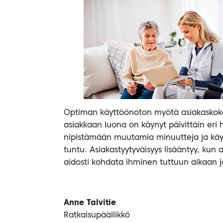
Optiman käyttöönoton myötä asiakaskok
asiakkaan luona on käynyt päivittäin eri h
nipistämään muutamia minuutteja ja käynt
tuntu. Asiakastyytyväisyys lisääntyy, kun 
aidosti kohdata ihminen tuttuun aikaan j
Anne Talvitie
Ratkaisupäällikkö