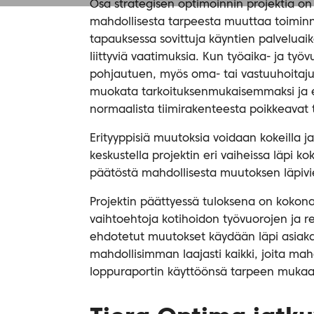
Osa strategisen optimoinnin projektia on
mahdollisesta tarpeesta muuttaa toiminn
tapauksessa sovittuja käyntien palveluai
liittyviä vaatimuksia. Kun työaika- ja työ
pohjautuen, myös oma- tai vastuuhoitaju
muokata tarkoituksenmukaisemmaksi ja e
normaalista tiimirakenteesta poikkeavat 
Erityyppisiä muutoksia voidaan kokeilla ja 
keskustella projektin eri vaiheissa läpi 
päätöstä mahdollisesta muutoksen läpivi
Projektin päättyessä tuloksena on kokonai
vaihtoehtoja kotihoidon työvuorojen ja re
ehdotetut muutokset käydään läpi asiakas
mahdollisimman laajasti kaikki, joita ma
loppuraportin käyttöönsä tarpeen mukaan