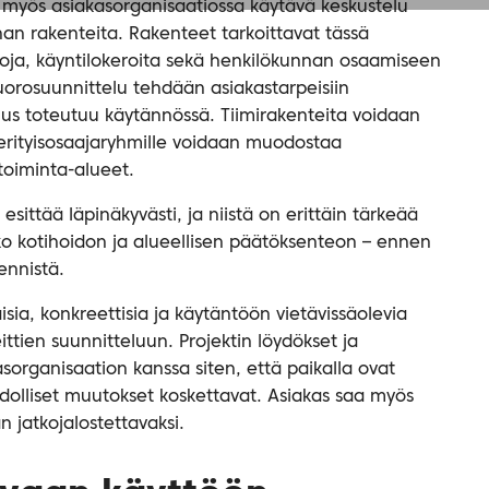
 myös asiakasorganisaatiossa käytävä keskustelu
an rakenteita. Rakenteet tarkoittavat tässä
koja, käyntilokeroita sekä henkilökunnan osaamiseen
vuorosuunnittelu tehdään asiakastarpeisiin
us toteutuu käytännössä. Tiimirakenteita voidaan
rityisosaajaryhmille voidaan muodostaa
toiminta-alueet.
esittää läpinäkyvästi, ja niistä on erittäin tärkeää
koko kotihoidon ja alueellisen päätöksenteon – ennen
ennistä.
sia, konkreettisia ja käytäntöön vietävissäolevia
ittien suunnitteluun. Projektin löydökset ja
organisaation kanssa siten, että paikalla ovat
hdolliset muutokset koskettavat. Asiakas saa myös
 jatkojalostettavaksi.