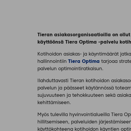
Tieran asiakasorganisaatioilla on ollu
käyttöönsä Tiera Optima -palvelu kot
Kotihoidon asiakas- ja käyntimäärät jat
hallinnointiin
Tiera Optima
tarjoaa strat
palvelun optimointiratkaisun.
Ilahduttavasti Tieran kotihoidon asiakaso
palvelun ja päässeet käytännössä toteam
sujuvuuteen ja tehokkuuteen sekä asiaka
kehittämiseen.
Myös tulevilla hyvinvointialueilla Tiera 
hillitsemiseen, palveluiden järjestämisee
käyttökohteena kotihoidon käyntien optim