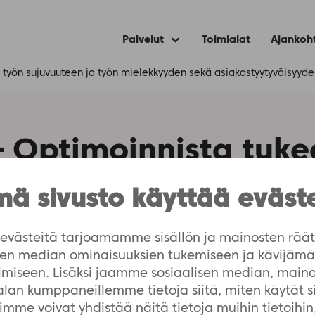
Palvelut
Toimialat
Ajankoh
Expand
child
menu
 työn sujuvuuteen ja työn mielekkyyden sekä asiakastyytyväisyyd
– Optimoinnista tuke
a työn mielekkyyden 
ä sivusto käyttää eväst
äisyyden kehittämis
västeitä tarjoamamme sisällön ja mainosten räät
isen median ominaisuuksien tukemiseen ja kävijä
imiseen. Lisäksi jaamme sosiaalisen median, maino
-alan kumppaneillemme tietoja siitä, miten käytät 
me voivat yhdistää näitä tietoja muihin tietoihin, 