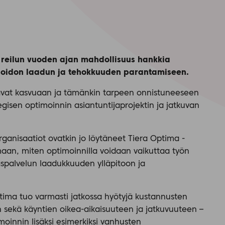
t reilun vuoden ajan mahdollisuus hankkia
ihoidon laadun ja tehokkuuden parantamiseen.
kavat kasvuaan ja tämänkin tarpeen onnistuneeseen
egisen optimoinnin asiantuntijaprojektin ja jatkuvan
rganisaatiot ovatkin jo löytäneet Tiera Optima -
aan, miten optimoinnilla voidaan vaikuttaa työn
spalvelun laadukkuuden ylläpitoon ja
Optima tuo varmasti jatkossa hyötyjä kustannusten
n sekä käyntien oikea-aikaisuuteen ja jatkuvuuteen –
oinnin lisäksi esimerkiksi vanhusten