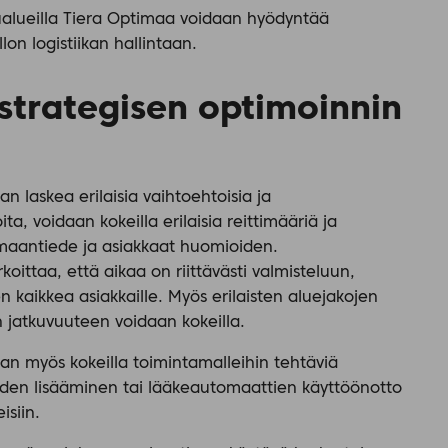
lualueilla Tiera Optimaa voidaan hyödyntää
lon logistiikan hallintaan.
strategisen optimoinnin
n laskea erilaisia vaihtoehtoisia ja
ta, voidaan kokeilla erilaisia reittimääriä ja
maantiede ja asiakkaat huomioiden.
koittaa, että aikaa on riittävästi valmisteluun,
nen kaikkea asiakkaille. Myös erilaisten aluejakojen
n jatkuvuuteen voidaan kokeilla.
aan myös kokeilla toimintamalleihin tehtäviä
uiden lisääminen tai lääkeautomaattien käyttöönotto
eisiin.