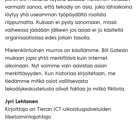
varmasti sanoa, että tekoäly on asia, joka lähiaikoina
löytyy yhä useamman työpöydältä roolista
riippumatta. Kukaan ei pysty sanomaan, missä
vaiheessa jäädään jälkeen jos asiaa ei jo käsitellä
organisaatioissa edes jollain tasolla.
Mielenkiintoinen murros on käsillämme. Bill Gatesin
mukaan jopa yhtä merkittävä kuin internet
aikoinaan. Nyt voimme vain aavistaa asian
merkittävyyden. Kun historiaa kirjoitetaan, me
tiedämme mitkä osiot vallitsevasta
tekoälykeskustelusta olivat faktaa ja mitkä fiktiota.
Jyri Lehtonen
Kirjoittaja on Tieran ICT-ulkoistuspalveluiden
liiketoimintajohtaja