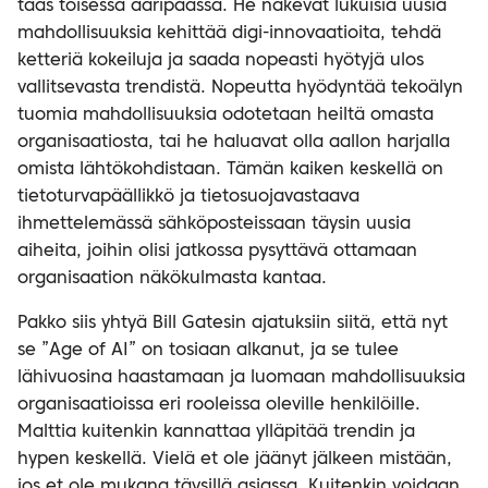
taas toisessa ääripäässä. He näkevät lukuisia uusia
mahdollisuuksia kehittää digi-innovaatioita, tehdä
ketteriä kokeiluja ja saada nopeasti hyötyjä ulos
vallitsevasta trendistä. Nopeutta hyödyntää tekoälyn
tuomia mahdollisuuksia odotetaan heiltä omasta
organisaatiosta, tai he haluavat olla aallon harjalla
omista lähtökohdistaan. Tämän kaiken keskellä on
tietoturvapäällikkö ja tietosuojavastaava
ihmettelemässä sähköposteissaan täysin uusia
aiheita, joihin olisi jatkossa pysyttävä ottamaan
organisaation näkökulmasta kantaa.
Pakko siis yhtyä Bill Gatesin ajatuksiin siitä, että nyt
se ”Age of AI” on tosiaan alkanut, ja se tulee
lähivuosina haastamaan ja luomaan mahdollisuuksia
organisaatioissa eri rooleissa oleville henkilöille.
Malttia kuitenkin kannattaa ylläpitää trendin ja
hypen keskellä. Vielä et ole jäänyt jälkeen mistään,
jos et ole mukana täysillä asiassa. Kuitenkin voidaan