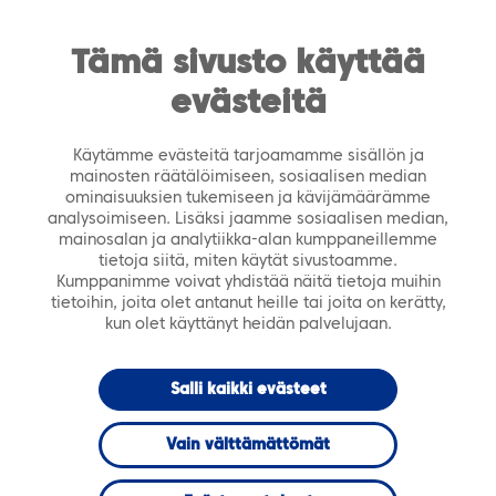
https://tiera.fi/name
Men
FI
SV
Tämä sivusto käyttää
evästeitä
Etusivu
›
Tekoälyn aikakausi on alkanut
Käytämme evästeitä tarjoamamme sisällön ja
huhtikuu 2023
BLOGI
mainosten räätälöimiseen, sosiaalisen median
ominaisuuksien tukemiseen ja kävijämäärämme
analysoimiseen. Lisäksi jaamme sosiaalisen median,
Tekoälyn
mainosalan ja analytiikka-alan kumppaneillemme
tietoja siitä, miten käytät sivustoamme.
Kumppanimme voivat yhdistää näitä tietoja muihin
aikakausi on
tietoihin, joita olet antanut heille tai joita on kerätty,
kun olet käyttänyt heidän palvelujaan.
alkanut
Salli kaikki evästeet
Vain välttämättömät