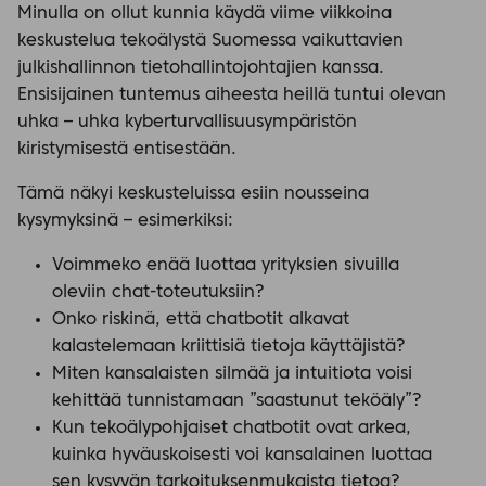
Minulla on ollut kunnia käydä viime viikkoina
keskustelua tekoälystä Suomessa vaikuttavien
julkishallinnon tietohallintojohtajien kanssa.
Ensisijainen tuntemus aiheesta heillä tuntui olevan
uhka – uhka kyberturvallisuusympäristön
kiristymisestä entisestään.
Tämä näkyi keskusteluissa esiin nousseina
kysymyksinä – esimerkiksi:
Voimmeko enää luottaa yrityksien sivuilla
oleviin chat-toteutuksiin?
Onko riskinä, että chatbotit alkavat
kalastelemaan kriittisiä tietoja käyttäjistä?
Miten kansalaisten silmää ja intuitiota voisi
kehittää tunnistamaan ”saastunut teköäly”?
Kun tekoälypohjaiset chatbotit ovat arkea,
kuinka hyväuskoisesti voi kansalainen luottaa
sen kysyvän tarkoituksenmukaista tietoa?