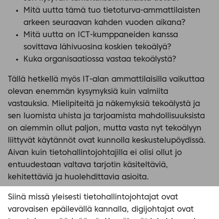
Mitä uutta tämä tuo tietoturva-ammattilaisten
arkeen seuraavan kahden vuoden aikana?
Mitä uutta on ICT-kumppaneiden kanssa
sovittava lähivuosina koskien tekoälyä?
Kuka organisaatiossa vastaa tekoälystä?
Tällä hetkellä myös IT-alan ammattilaisilla vaikuttaa
olevan enemmän kysymyksiä kuin valmiita
vastauksia. Mielipiteitä ja näkemyksiä tekoälystä ja
sen luomista uhista ja tarjoamista mahdollisuuksista
on aiemmin ollut paljon, mutta vasta nyt tekoälyyn
liittyvät käytännöt ovat kunnolla keskustelupöydissä.
Aivan kuin tietohallintojohtajilla ei olisi ollut jo
entuudestaan valtava tarjotin käsiteltäviä,
kehitettäviä ja huolehdittavia asioita.
Siinä missä yleisesti tietohallintojohtajat ovat
varovaisen epäilevällä kannalla, digijohtajat ovat