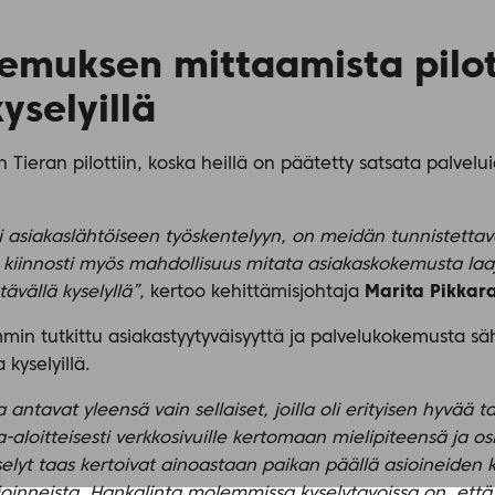
emuksen mittaamista pilot
yselyillä
 Tieran pilottiin, koska heillä on päätetty satsata palvel
 asiakaslähtöiseen työskentelyyn, on meidän tunnistett
ä kiinnosti myös mahdollisuus mitata asiakaskokemusta laaja
ävällä kyselyllä”,
kertoo kehittämisjohtaja
Marita Pikkar
in tutkittu asiakastyytyväisyyttä ja palvelukokemusta sähk
 kyselyillä.
a antavat yleensä vain sellaiset, joilla oli erityisen hyvää
loitteisesti verkkosivuille kertomaan mielipiteensä ja ositt
elyt taas kertoivat ainoastaan paikan päällä asioineiden 
sioinneista. Hankalinta molemmissa kyselytavoissa on, että