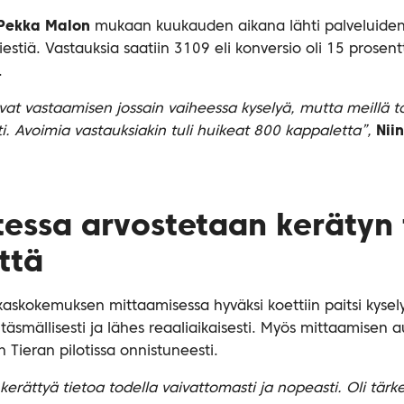
Pekka Malon
mukaan kuukauden aikana lähti palveluiden e
iestiä. Vastauksia saatiin 3109 eli konversio oli 15 prosent
.
vat vastaamisen jossain vaiheessa kyselyä, mutta meillä t
. Avoimia vastauksiakin tuli huikeat 800 kappaletta”,
Nii
tessa arvostetaan kerätyn
ttä
kaskokemuksen mittaamisessa hyväksi koettiin paitsi kysel
täsmällisesti ja lähes reaaliaikaisesti. Myös mittaamisen 
in Tieran pilotissa onnistuneesti.
erättyä tietoa todella vaivattomasti ja nopeasti. Oli tär