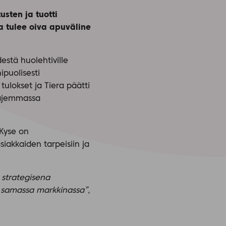
sten ja tuotti
a tulee oiva apuväline
stä huolehtiville
ipuolisesti
ulokset ja Tiera päätti
aajemmassa
Kyse on
iakkaiden tarpeisiin ja
strategisena
t samassa markkinassa”,