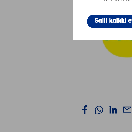
antanut hei
Salli kaikki 