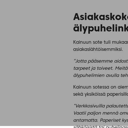
Asiakaskok
älypuhelink
Kainuun sote tuli mukaan
asiakaslähtöisemmiksi.
“Jotta pääsemme aidosti
tarpeet ja toiveet. Meit
älypuhelimien avulla teht
Kainuun sotessa on aiemm
sekä yksiköissä paperisilla
“Verkkosivuilla palautett
Vaatii paljon mennä oma-a
antamatta. Paperiset kys
sähköisistä tai puhelina