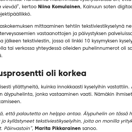
a vievää
”, kertoo
Niina Komulainen
, Kainuun soten digita
ojektipäällikkö.
kaskokemuksen mittaaminen tehtiin tekstiviestikyselynä n
terveysasemien vastaanottojen ja päivystyksen palveluissa
 jälkeen tekstiviestin, jossa oli linkki 10 kysymyksen kysel
la tai verkossa yhteydessä olleiden puhelinnumerot oli s
ä.
usprosentti oli korkea
isesti yllättyneitä, kuinka innokkaasti kyselyihin vastattiin.
sään älypuhelinta, jonka vastaaminen vaati. Nämäkin ihmiset
ntamiseen.
eää, että palautetta on helppo antaa. Älypuhelin on tässä 
 jo kyllästyneet tekstiviestikyselyihin, joita on monilla yrity
t. Päinvastoin”,
Marita Pikkarainen
sanoo.