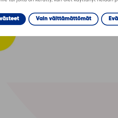
lle tai joita on kerätty, kun olet käyttänyt heidän 
evästeet
Vain välttämättömät
Evä