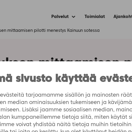
Palvelut
Toimialat
Ajankoh
Expand
child
menu
en mittaamisen pilotti menestys Kainuun sotessa
ksen mittaamisen pi
uun sotessa
ä sivusto käyttää eväst
västeitä tarjoamamme sisällön ja mainosten räät
isen median ominaisuuksien tukemiseen ja kävijä
imiseen. Lisäksi jaamme sosiaalisen median, maino
-alan kumppaneillemme tietoja siitä, miten käytät 
me voivat yhdistää näitä tietoja muihin tietoihin, 