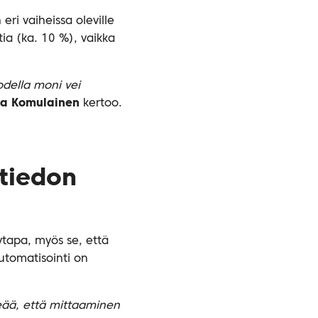
ri vaiheissa oleville
tia (ka. 10 %), vaikka
odella moni vei
na Komulainen
kertoo.
 tiedon
ytapa, myös se, että
automatisointi on
keää, että mittaaminen