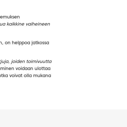
okemuksen
kua kaikkine vaiheineen
n, on helppoa jatkossa
juja, joiden toimivuutta
aminen voidaan ulottaa
jotka voivat olla mukana