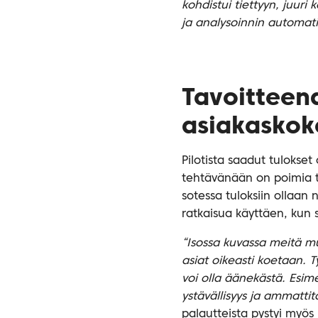
kohdistui tiettyyn, juuri
ja analysoinnin automat
Tavoitteen
asiakaskok
Pilotista saadut tulokset
tehtävänään on poimia tu
sotessa tuloksiin ollaan
ratkaisua käyttäen, kun s
“Isossa kuvassa meitä mui
asiat oikeasti koetaan. 
voi olla äänekästä. Esim
ystävällisyys ja ammattita
palautteista pystyi myös