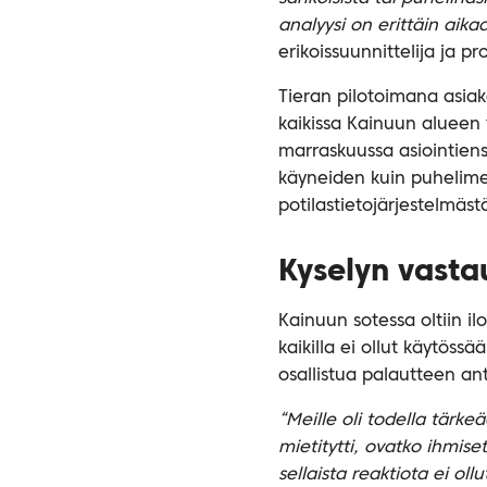
analyysi on erittäin aika
erikoissuunnittelija ja pr
Tieran pilotoimana asia
kaikissa Kainuun alueen 
marraskuussa asiointiensa
käyneiden kuin puhelimel
potilastietojärjestelmäst
Kyselyn vasta
Kainuun sotessa oltiin ilo
kaikilla ei ollut käytös
osallistua palautteen a
“Meille oli todella tärk
mietitytti, ovatko ihmiset
sellaista reaktiota ei ollu