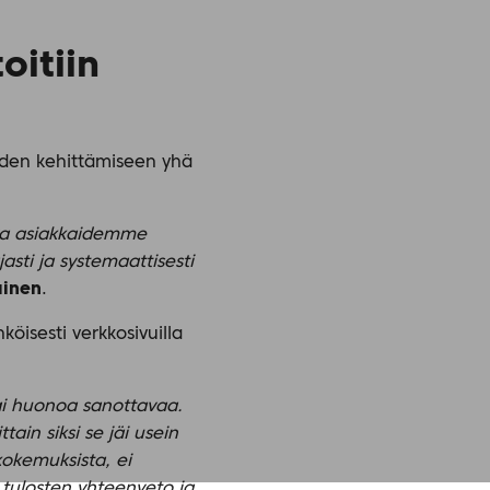
oitiin
uiden kehittämiseen yhä
ava asiakkaidemme
sti ja systemaattisesti
ainen
.
öisesti verkkosivuilla
 tai huonoa sanottavaa.
ain siksi se jäi usein
kokemuksista, ei
 tulosten yhteenveto ja