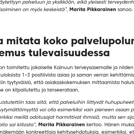
 käytettyyn palveluun ja yksikköön, eikä yleisesti terveyde
isoiminen on myös keskeistä”,
Marita Pikkarainen
sanoo.
a mitata koko palvelupolu
emus tulevaisuudessa
 on toimitettu jokaiselle Kainuun terveysasemalle ja niiden
loksista 1–3 positiivista asiaa ja saman verran kehittämi
 niin tyytyväisiä, että asiakaskokemuksen mittaamista halu
e on kilpailutettu ja lanseerataan.
stutettiin taas siitä, että palveluihin liittyvät huhupuheet
Tyytymättömyyttä voi olla esimerkiksi vain pieneen osaan p
erkiksi meillä odotusajat harmittivat ihmisiä, mutta sen s
ito sai kiitosta”,
Marita Pikkarainen
kertoo. Hänen muka
 näkemään konkreettisia kehitysehdotuksia, esimerkiksi, e