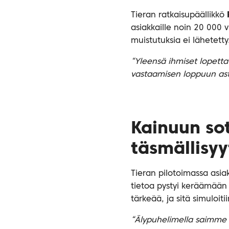
Tieran ratkaisupäällikkö
asiakkaille noin 20 000 v
muistutuksia ei lähetetty
“Yleensä ihmiset lopetta
vastaamisen loppuun asti
Kainuun so
täsmällisyy
Tieran pilotoimassa asia
tietoa pystyi keräämään 
tärkeää, ja sitä simuloiti
“Älypuhelimella saimme k