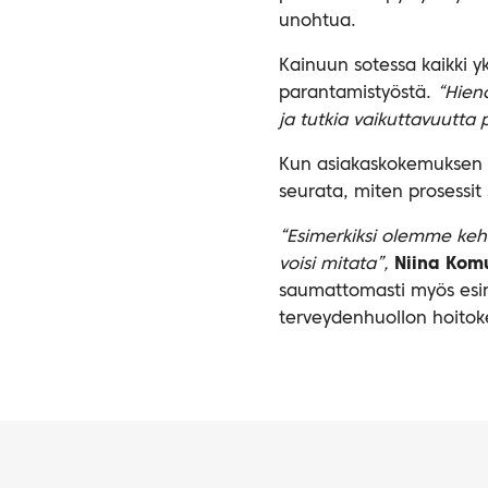
unohtua.
Kainuun sotessa kaikki y
parantamistyöstä.
“Hieno
ja tutkia vaikuttavuutta 
Kun asiakaskokemuksen mi
seurata, miten prosessit
“Esimerkiksi olemme kehi
voisi mitata”,
Niina Kom
saumattomasti myös esimer
terveydenhuollon hoitoke