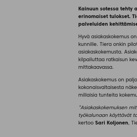
Kainuun sotessa tehty a
erinomaiset tulokset. T
palveluiden kehittämis
Hyvä asiakaskokemus on y
kunnille. Tiera onkin pil
asiakaskokemusta. Asiaka
kilpailuttaa ratkaisun k
mittakaavassa.
Asiakaskokemus on paljo
kokonaisvaltaisesta näk
millaisia tunteita kokem
“Asiakaskokemuksen mitt
työkalunaan käyttävät to
kertoo
Sari Koljonen
, T