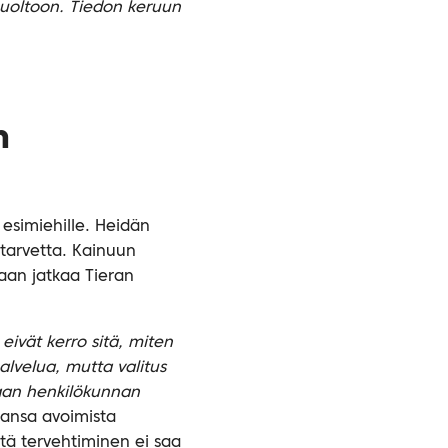
nhuoltoon. Tiedon keruun
n
 esimiehille. Heidän
starvetta. Kainuun
taan jatkaa Tieran
 eivät kerro sitä, miten
alvelua, mutta valitus
ijaan henkilökunnan
ansa avoimista
ttä tervehtiminen ei saa