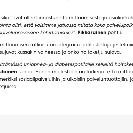
ksiköt ovat olleet innostuneita mittaamisesta ja asiakask
inta olisi, että voisimme jatkossa mitata koko palvelupol
palveluprosessien kehittämiseksi”
,
Pikkarainen
pohtii.
ttaamisen ratkaisu on integroitu potilastietojärjestelmii
 sujuvat kussakin vaiheessa ja onko hoitoketju sulava.
ttämässä uniapnea- ja diabetespotilaille selkeitä hoitoket
ulainen
sanoo. Hänen mielestään on tärkeää, että mitta
kiksi sosiaalipalveluihin ja ulkoisiin palveluntuottajiin, 
tjuissa.