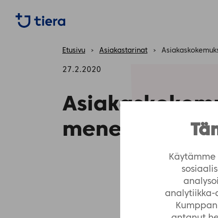
https://tiera.fi/name
Etusivu
›
Asiakastarinat
›
Asiakaskokemuks
27.2.2020
Asiakaskokemu
menestys Kain
Täm
Käytämme e
sosiaal
analyso
analytiikka
Kumppanim