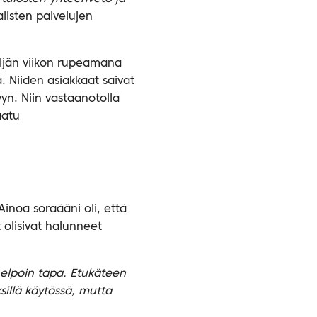
alisten palvelujen
eljän viikon rupeamana
. Niiden asiakkaat saivat
yyn. Niin vastaanotolla
aatu
 Ainoa soraääni oli, että
 olisivat halunneet
helpoin tapa. Etukäteen
ksillä käytössä, mutta