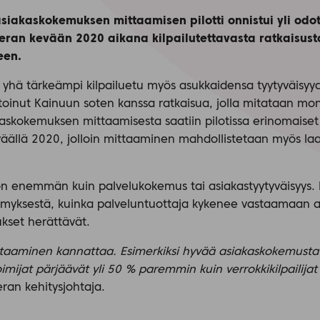
siakaskokemuksen mittaamisen pilotti onnistui yli odotu
ieran kevään 2020 aikana kilpailutettavasta ratkaisust
een.
hä tärkeämpi kilpailuetu myös asukkaidensa tyytyväisyyde
otoinut Kainuun soten kanssa ratkaisua, jolla mitataan mon
skokemuksen mittaamisesta saatiin pilotissa erinomaiset t
eväällä 2020, jolloin mittaaminen mahdollistetaan myös l
n enemmän kuin palvelukokemus tai asiakastyytyväisyys. 
emyksestä, kuinka palveluntuottaja kykenee vastaamaan as
ukset herättävät.
aaminen kannattaa. Esimerkiksi hyvää asiakaskokemusta 
imijat pärjäävät yli 50 % paremmin kuin verrokkikilpailija
ieran kehitysjohtaja.