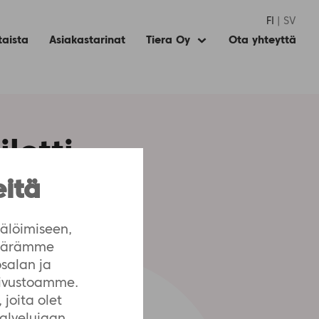
FI
SV
taista
Asiakastarinat
Tiera Oy
Ota yhteyttä
Expand
child
menu
lotti
eitä
älöimiseen,
määrämme
salan ja
sivustoamme.
joita olet