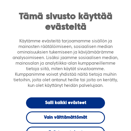
https://tiera.fi/name
Men
FI
SV
Tämä sivusto käyttää
evästeitä
Etusivu
›
Ajankohtaista
›
Artikkelit
›
Näin Tiera
auttaa sote-toimijoita muuttuvassa tilanteessa
Käytämme evästeitä tarjoamamme sisällön ja
mainosten räätälöimiseen, sosiaalisen median
toukokuu 2019
ARTIKKELI
ominaisuuksien tukemiseen ja kävijämäärämme
analysoimiseen. Lisäksi jaamme sosiaalisen median,
mainosalan ja analytiikka-alan kumppaneillemme
Näin Tiera
tietoja siitä, miten käytät sivustoamme.
Kumppanimme voivat yhdistää näitä tietoja muihin
tietoihin, joita olet antanut heille tai joita on kerätty,
auttaa sote-
kun olet käyttänyt heidän palvelujaan.
toimijoita
Salli kaikki evästeet
muuttuvassa
Vain välttämättömät