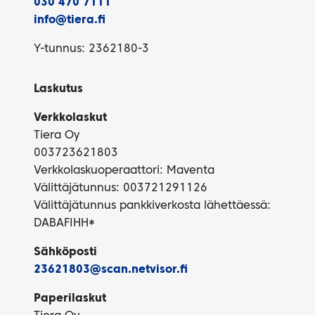
030 470 7111
info@tiera.fi
Y-tunnus: 2362180-3
Laskutus
Verkkolaskut
Tiera Oy
003723621803
Verkkolaskuoperaattori: Maventa
Välittäjätunnus: 003721291126
Välittäjätunnus pankkiverkosta lähettäessä:
DABAFIHH*
Sähköposti
23621803@scan.netvisor.fi
Paperilaskut