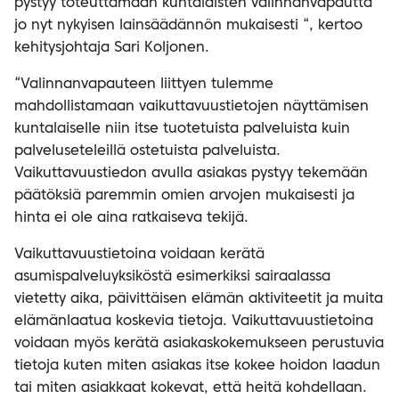
pystyy toteuttamaan kuntalaisten valinnanvapautta
jo nyt nykyisen lainsäädännön mukaisesti “, kertoo
kehitysjohtaja Sari Koljonen.
“Valinnanvapauteen liittyen tulemme
mahdollistamaan vaikuttavuustietojen näyttämisen
kuntalaiselle niin itse tuotetuista palveluista kuin
palveluseteleillä ostetuista palveluista.
Vaikuttavuustiedon avulla asiakas pystyy tekemään
päätöksiä paremmin omien arvojen mukaisesti ja
hinta ei ole aina ratkaiseva tekijä.
Vaikuttavuustietoina voidaan kerätä
asumispalveluyksiköstä esimerkiksi sairaalassa
vietetty aika, päivittäisen elämän aktiviteetit ja muita
elämänlaatua koskevia tietoja. Vaikuttavuustietoina
voidaan myös kerätä asiakaskokemukseen perustuvia
tietoja kuten miten asiakas itse kokee hoidon laadun
tai miten asiakkaat kokevat, että heitä kohdellaan.