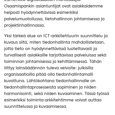
esimerkiksi digitalisaation moniosaajia.
Osaamispankin asiantuntijat ovat asiakkaidemme
helposti hyödynnettävissä esimerkiksi
palvelumuotoilussa, tietohallinnon johtamisessa ja
projektinhallinnassa.
Yksi tärkeä alue on ICT-arkkitehtuurin suunnittelu ja
kuvaus siitä, miten tiedonhallinta mahdollistetaan,
jotta tieto on hyödynnettävissä luotettavasti ja
turvallisesti asiakkaille tarjottavissa palveluissa sekä
toiminnan johtamisessa ja kehittämisessä. Tähän
liittyy lainsäädännön tuleva velvoite: julkisilla
organisaatioilla pitää olla tiedonhallintamalli
kuvattuna. Lähtökohtana tiedonhallinnalle on
tiedonhallintaprosesseista sopiminen ja niiden
harmonisointi, sekä niiden kuvaaminen. Tässä työssä
esimerkiksi toiminta-arkkitehtimme voivat auttaa
suunnittelussa ja kuvaamisessa.