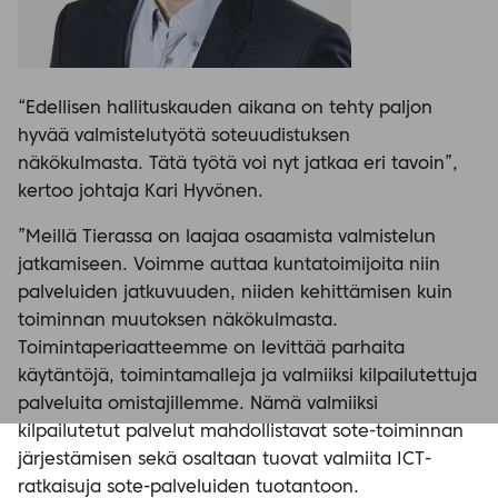
“Edellisen hallituskauden aikana on tehty paljon
hyvää valmistelutyötä soteuudistuksen
näkökulmasta. Tätä työtä voi nyt jatkaa eri tavoin”,
kertoo johtaja Kari Hyvönen.
”Meillä Tierassa on laajaa osaamista valmistelun
jatkamiseen. Voimme auttaa kuntatoimijoita niin
palveluiden jatkuvuuden, niiden kehittämisen kuin
toiminnan muutoksen näkökulmasta.
Toimintaperiaatteemme on levittää parhaita
käytäntöjä, toimintamalleja ja valmiiksi kilpailutettuja
palveluita omistajillemme. Nämä valmiiksi
kilpailutetut palvelut mahdollistavat sote-toiminnan
järjestämisen sekä osaltaan tuovat valmiita ICT-
ratkaisuja sote-palveluiden tuotantoon.