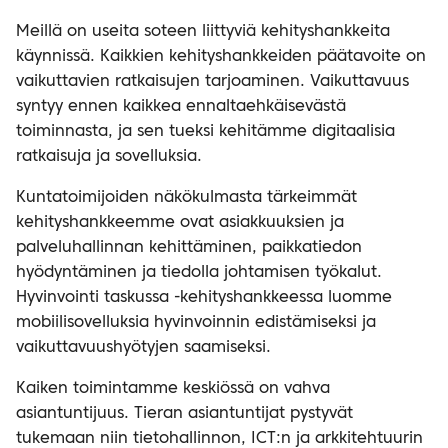
Meillä on useita soteen liittyviä kehityshankkeita
käynnissä. Kaikkien kehityshankkeiden päätavoite on
vaikuttavien ratkaisujen tarjoaminen. Vaikuttavuus
syntyy ennen kaikkea ennaltaehkäisevästä
toiminnasta, ja sen tueksi kehitämme digitaalisia
ratkaisuja ja sovelluksia.
Kuntatoimijoiden näkökulmasta tärkeimmät
kehityshankkeemme ovat asiakkuuksien ja
palveluhallinnan kehittäminen, paikkatiedon
hyödyntäminen ja tiedolla johtamisen työkalut.
Hyvinvointi taskussa -kehityshankkeessa luomme
mobiilisovelluksia hyvinvoinnin edistämiseksi ja
vaikuttavuushyötyjen saamiseksi.
Kaiken toimintamme keskiössä on vahva
asiantuntijuus. Tieran asiantuntijat pystyvät
tukemaan niin tietohallinnon, ICT:n ja arkkitehtuurin