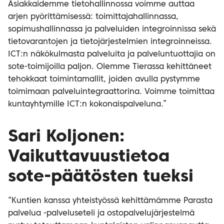
Asiakkaidemme tietohallinnossa voimme auttaa
arjen pyörittämisessä: toimittajahallinnassa,
sopimushallinnassa ja palveluiden integroinnissa sekä
tietovarantojen ja tietojärjestelmien integroinneissa.
ICT:n näkökulmasta palveluita ja palveluntuottajia on
sote-toimijoilla paljon. Olemme Tierassa kehittäneet
tehokkaat toimintamallit, joiden avulla pystymme
toimimaan palveluintegraattorina. Voimme toimittaa
kuntayhtymille ICT:n kokonaispalveluna.”
Sari Koljonen:
Vaikuttavuustietoa
sote-päätösten tueksi
“Kuntien kanssa yhteistyössä kehittämämme Parasta
palvelua -palveluseteli ja ostopalvelujärjestelmä