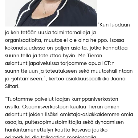
“Kun luodaan
ja kehitetään uusia toimintamalleja ja
organisaatioita, muutos ei ole aina helppo. Isossa
kokonaisuudessa on paljon asioita, jotka kannattaa
suunnitella ja toteuttaa hyvin. Me Tieran
asiantuntijapalveluissa tarjoamme apua ICT:n
suunnitteluun ja toteutukseen sekä muutoshallintaan
ja -johtamiseen,”, kertoo asiakkuuspäällikkö Jaana
Siitari.
”Tuotamme palvelut laajan kumppaniverkoston
avulla. Osaamisverkostoon kuuluu Tieran omien
asiantuntijoiden lisäksi omistaja-asiakkaidemme omia
osaajia, puitesopimustoimittajia sekä dynaamisen
hankintamenettelyn kautta kasvava joukko