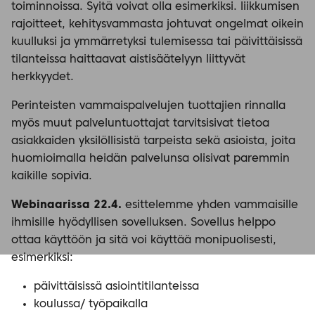
toiminnoissa. Syitä voivat olla esimerkiksi. liikkumisen
rajoitteet, kehitysvammasta johtuvat ongelmat oikein
kuulluksi ja ymmärretyksi tulemisessa tai päivittäisissä
tilanteissa haittaavat aistisäätelyyn liittyvät
herkkyydet.
Perinteisten vammaispalvelujen tuottajien rinnalla
myös muut palveluntuottajat tarvitsisivat tietoa
asiakkaiden yksilöllisistä tarpeista sekä asioista, joita
huomioimalla heidän palvelunsa olisivat paremmin
kaikille sopivia.
Webinaarissa 22.4.
esittelemme yhden vammaisille
ihmisille hyödyllisen sovelluksen. Sovellus helppo
ottaa käyttöön ja sitä voi käyttää monipuolisesti,
esimerkiksi:
päivittäisissä asiointitilanteissa
koulussa/ työpaikalla