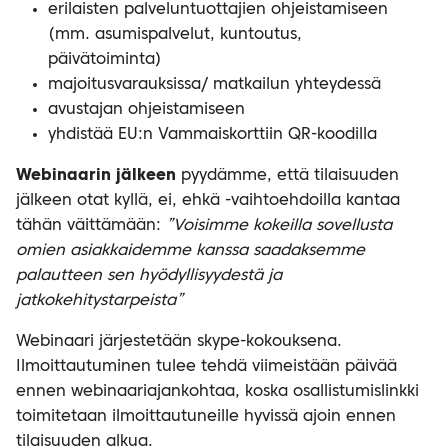
erilaisten palveluntuottajien ohjeistamiseen
(mm. asumispalvelut, kuntoutus,
päivätoiminta)
majoitusvarauksissa/ matkailun yhteydessä
avustajan ohjeistamiseen
yhdistää EU:n Vammaiskorttiin QR-koodilla
Webinaarin jälkeen
pyydämme, että tilaisuuden
jälkeen otat kyllä, ei, ehkä -vaihtoehdoilla kantaa
tähän väittämään:
”Voisimme kokeilla sovellusta
omien asiakkaidemme kanssa saadaksemme
palautteen sen hyödyllisyydestä ja
jatkokehitystarpeista”
Webinaari järjestetään skype-kokouksena.
Ilmoittautuminen tulee tehdä viimeistään päivää
ennen webinaariajankohtaa, koska osallistumislinkki
toimitetaan ilmoittautuneille hyvissä ajoin ennen
tilaisuuden alkua.