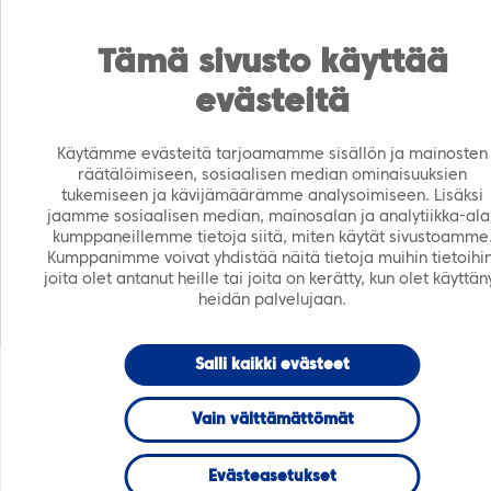
https://tiera.fi/name
Men
FI
SV
Tämä sivusto käyttää
evästeitä
Etusivu
›
Ajankohtaista
›
Webinaarit
›
TieraCafé-
webinaari 22.4.2020 klo 9-10: Uudet ratkaisut:
Käytämme evästeitä tarjoamamme sisällön ja mainosten
Kommunikointialusta
räätälöimiseen, sosiaalisen median ominaisuuksien
tukemiseen ja kävijämäärämme analysoimiseen. Lisäksi
jaamme sosiaalisen median, mainosalan ja analytiikka-ala
WEBINAARI
kumppaneillemme tietoja siitä, miten käytät sivustoamme
Kumppanimme voivat yhdistää näitä tietoja muihin tietoihin
joita olet antanut heille tai joita on kerätty, kun olet käyttän
TieraCafé-
heidän palvelujaan.
webinaari
Salli kaikki evästeet
22.4.2020 klo 9-
Vain välttämättömät
10: Uudet
Evästeasetukset