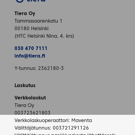
Tiera Oy
Tammasaarenkatu 1
00180 Helsinki
(HTC Helsinki Nina, 4. krs)
030 470 7111
info@tiera.fi
Y-tunnus: 2362180-3
Laskutus
Verkkolaskut
Tiera Oy
003723621803
Verkkolaskuoperaattori: Maventa
Välittäjätunnus: 003721291126