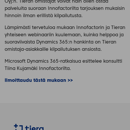
Oyj:n. Tieran omistajat voivat näin ollen ostaa
palveluita suoraan Innofactorilta tarjouksen mukaisin
hinnoin ilman erillistä kilpailutusta.
Lämpimästi tervetuloa mukaan Innofactorin ja Tieran
yhteiseen webinaariin kuulemaan, kuinka helppoa ja
suoraviivaista Dynamics 365:n hankinta on Tieran
omistaja-asiakkaille kilpailutuksen ansiosta.
Microsoft Dynamics 365-ratkaisua esittelee konsultti
Tiina Kujamäki Innofactorilta.
Ilmoittaudu tästä mukaan >>
Tiera