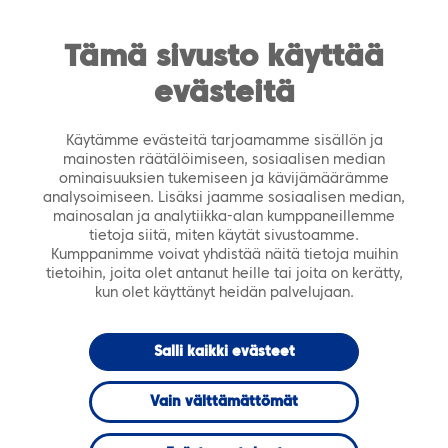
https://tiera.fi/name
Men
FI
SV
Tämä sivusto käyttää
evästeitä
Etusivu
›
Ajankohtaista
›
Webinaarit
›
TieraCafé-
webinaari 22.5.2019 klo 9: Microsoft Dynamics 365 ja
Käytämme evästeitä tarjoamamme sisällön ja
hankinnan toteutus – Case Kerava
mainosten räätälöimiseen, sosiaalisen median
ominaisuuksien tukemiseen ja kävijämäärämme
analysoimiseen. Lisäksi jaamme sosiaalisen median,
WEBINAARI
mainosalan ja analytiikka-alan kumppaneillemme
tietoja siitä, miten käytät sivustoamme.
Kumppanimme voivat yhdistää näitä tietoja muihin
TieraCafé-
tietoihin, joita olet antanut heille tai joita on kerätty,
kun olet käyttänyt heidän palvelujaan.
webinaari
Salli kaikki evästeet
22.5.2019 klo 9:
Vain välttämättömät
Microsoft