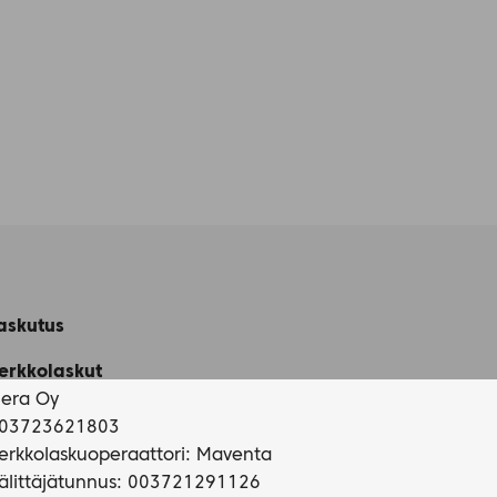
askutus
erkkolaskut
iera Oy
03723621803
erkkolaskuoperaattori: Maventa
älittäjätunnus: 003721291126