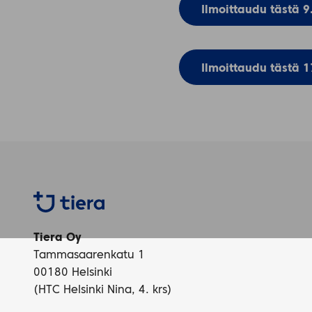
Ilmoittaudu tästä 9
Ilmoittaudu tästä 1
Tiera
Tiera Oy
Tammasaarenkatu 1
00180 Helsinki
(HTC Helsinki Nina, 4. krs)