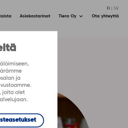
FI
SV
taista
Asiakastarinat
Tiera Oy
Ota yhteyttä
Expand
child
menu
eitä
älöimiseen,
määrämme
salan ja
sivustoamme.
joita olet
palvelujaan.
steasetukset