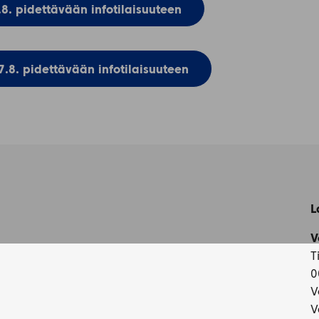
.8. pidettävään infotilaisuuteen
7.8. pidettävään infotilaisuuteen
L
V
T
0
V
V