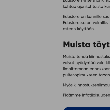
Edustoren yhteishankint
kohtaa ajankohtaista kun
Edustore on kunnille suu
Edustoressa on valmiiksi 
asteen käyttöön.
Muista täy
Muista tehdä kiinnostu
voivat hyödyntää vain ki
ilmoittamaan ennakkoon 
puitesopimukseen tapah
Myös kiinnostuksenilmauk
Pidämme infotilaisuuden 