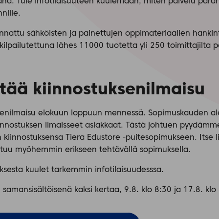
ana. Tule infotilaisuuteen kuulemaan, miten palvelu para
nille.
nnattu sähköisten ja painettujen oppimateriaalien hankin
kilpailutettuna lähes 11000 tuotetta yli 250 toimittajilta
ttää kiinnostuksenilmaisu
ksenilmaisu elokuun loppuun mennessä. Sopimuskauden al
innostuksen ilmaisseet asiakkaat. Tästä johtuen pyydämme
kiinnostuksensa Tiera Edustore -puitesopimukseen. Itse l
tuu myöhemmin erikseen tehtävällä sopimuksella.
sesta kuulet tarkemmin infotilaisuudesssa.
samansisältöisenä kaksi kertaa, 9.8. klo 8:30 ja 17.8. klo