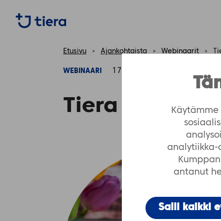
https://tiera.fi/name
Etusivu
›
Ajankohtaista
›
Webinaarit
›
Ti
17.08.2023 klo 08.30
WEBINAARI
Täm
Tiera Edustore
Käytämme e
sosiaal
analyso
analytiikka
Kumppanim
antanut hei
Salli kaikki 