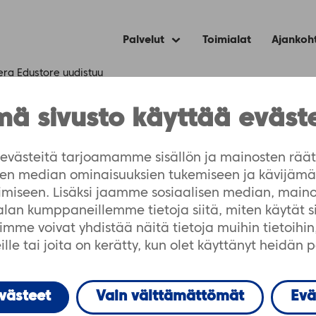
Palvelut
Toimialat
Ajankoh
Expand
child
menu
era Edustore uudistuu
ä sivusto käyttää eväst
 uudistuu
västeitä tarjoamamme sisällön ja mainosten räät
isen median ominaisuuksien tukemiseen ja kävijä
imiseen. Lisäksi jaamme sosiaalisen median, maino
-alan kumppaneillemme tietoja siitä, miten käytät 
me voivat yhdistää näitä tietoja muihin tietoihin, 
lle tai joita on kerätty, kun olet käyttänyt heidän 
evästeet
Vain välttämättömät
Evä