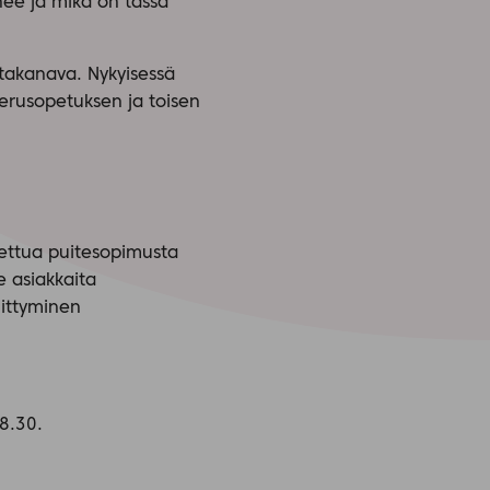
nee ja mikä on tässä
takanava. Nykyisessä
 perusopetuksen ja toisen
ettua puitesopimusta
 asiakkaita
iittyminen
 8.30.