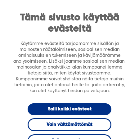
https://tiera.fi/name
Men
FI
SV
Tämä sivusto käyttää
evästeitä
Etusivu
›
Ajankohtaista
›
Webinaarit
›
Tiera Café
webinaari 17.3. klo 14-14:45 – Toisen asteen
Käytämme evästeitä tarjoamamme sisällön ja
oppimateriaalit Edustoresta
mainosten räätälöimiseen, sosiaalisen median
ominaisuuksien tukemiseen ja kävijämäärämme
analysoimiseen. Lisäksi jaamme sosiaalisen median,
17.03.2021 klo 00.00
WEBINAARI
mainosalan ja analytiikka-alan kumppaneillemme
tietoja siitä, miten käytät sivustoamme.
Kumppanimme voivat yhdistää näitä tietoja muihin
Tiera Café
tietoihin, joita olet antanut heille tai joita on kerätty,
kun olet käyttänyt heidän palvelujaan.
webinaari 17.3.
Salli kaikki evästeet
klo 14-14:45 –
Vain välttämättömät
Toisen asteen