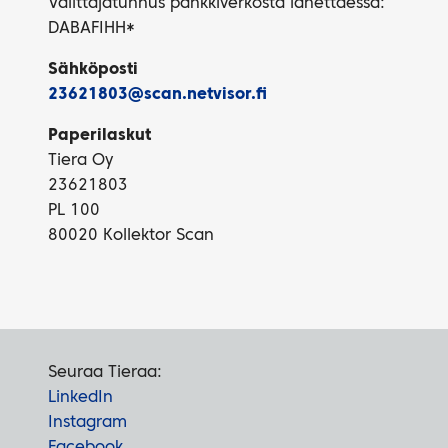
Välittäjätunnus pankkiverkosta lähettäessä:
DABAFIHH*
Sähköposti
23621803@scan.netvisor.fi
Paperilaskut
Tiera Oy
23621803
PL 100
80020 Kollektor Scan
Seuraa Tieraa:
LinkedIn
Instagram