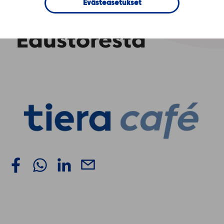
Evästeasetukset
oppimateriaalit
Edustoresta