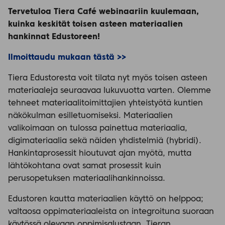
Tervetuloa Tiera Café webinaariin kuulemaan,
kuinka keskität toisen asteen materiaalien
hankinnat Edustoreen!
Ilmoittaudu mukaan tästä >>
Tiera Edustoresta voit tilata nyt myös toisen asteen
materiaaleja seuraavaa lukuvuotta varten. Olemme
tehneet materiaalitoimittajien yhteistyötä kuntien
näkökulman esilletuomiseksi. Materiaalien
valikoimaan on tulossa painettua materiaalia,
digimateriaalia sekä näiden yhdistelmiä (hybridi).
Hankintaprosessit hioutuvat ajan myötä, mutta
lähtökohtana ovat samat prosessit kuin
perusopetuksen materiaalihankinnoissa.
Edustoren kautta materiaalien käyttö on helppoa;
valtaosa oppimateriaaleista on integroituna suoraan
käytössä olevaan oppimisalustaan. Tieran