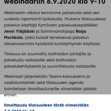
webinaariin 8.9.2020 klo 9-10
Webinaarin aikana kerromme palvelusta sekä sen
uudesta raportointi-työkalusta. Mukana tilaisuudessa
palvelun käyttäjä KymSoten palvelualuepäällikkö
Jenni Yläjääski
ja toiminnanohjaaja
Raija
Markkula
, jotka tuovat terveisensä palvelun
aikaansaamista hyödyistä kuntayhtymän käytössä.
Tilaisuus on suunnattu kotihoidon johtajille ja
palvelusta vastaaville sekä kotihoidon
palvelukehityksestä ja suunnittelusta vastaaville.
Webinaari järjestetään Teams-kokouksena ja
osallistumislinkki sekä tilaisuuden agenda
toimitetaan ilmoittautuneille viimeistään päivää
ennen.
Ilmoittaudu tilaisuuteen tästä viimeistään