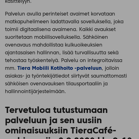
käsittelyyn.
Palvelun avulla perinteiset avaimet korvataan
matkapuhelimeen ladattavalla sovelluksella, joka
toimii digitaalisena avaimena. Kaikki avaukset
suoritetaan mobiilisovelluksella. Sähköinen
ovenavaus mahdollistaa kulkuoikeuksien
ajantasaisen hallinnan, lisää turvallisuutta sekä
tehostaa työskentelyä. Palvelu on integroitavissa
mm.
Tiera Mobiili Kotihoito -palveluun
, jolloin
asiakas- ja työntekijätiedot siirtyvät saumattomasti
sähköisen ovenavauksen tilausportaaliin ja
hallinnointijärjestelmään.
Tervetuloa tutustumaan
palveluun ja sen uusiin
ominaisuuksiin TieraCafé-