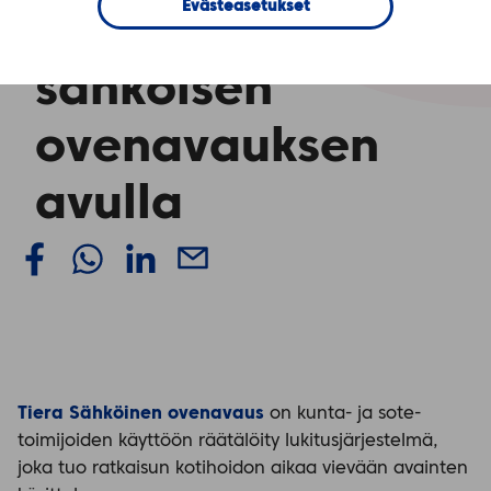
Evästeasetukset
kotihoidon työtä
sähköisen
ovenavauksen
avulla
Tiera Sähköinen ovenavaus
on kunta- ja sote-
toimijoiden käyttöön räätälöity lukitusjärjestelmä,
joka tuo ratkaisun kotihoidon aikaa vievään avainten