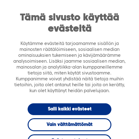
https://tiera.fi/name
Men
FI
SV
Tämä sivusto käyttää
evästeitä
Etusivu
›
Ajankohtaista
›
Webinaarit
›
TieraCafé
webinaari 8.9.2020 klo 9-10: Tehosta kotihoidon työtä
Käytämme evästeitä tarjoamamme sisällön ja
sähköisen ovenavauksen avulla
mainosten räätälöimiseen, sosiaalisen median
ominaisuuksien tukemiseen ja kävijämäärämme
analysoimiseen. Lisäksi jaamme sosiaalisen median,
WEBINAARI
mainosalan ja analytiikka-alan kumppaneillemme
tietoja siitä, miten käytät sivustoamme.
Kumppanimme voivat yhdistää näitä tietoja muihin
TieraCafé
tietoihin, joita olet antanut heille tai joita on kerätty,
kun olet käyttänyt heidän palvelujaan.
webinaari
Salli kaikki evästeet
8.9.2020 klo 9-
Vain välttämättömät
10: Tehosta