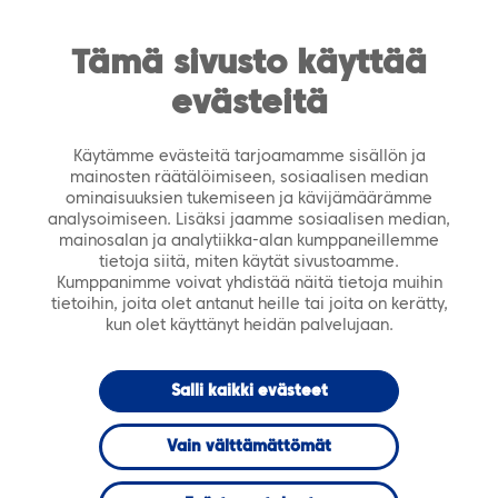
https://tiera.fi/name
Men
FI
SV
Tämä sivusto käyttää
evästeitä
Etusivu
›
Ajankohtaista
›
Webinaarit
›
Tehokkuutta kotihoidon ja kuljetusten optimointiin Tiera
Käytämme evästeitä tarjoamamme sisällön ja
Optimalla
mainosten räätälöimiseen, sosiaalisen median
ominaisuuksien tukemiseen ja kävijämäärämme
analysoimiseen. Lisäksi jaamme sosiaalisen median,
08.09.2022 klo 09.00
WEBINAARI
mainosalan ja analytiikka-alan kumppaneillemme
tietoja siitä, miten käytät sivustoamme.
Kumppanimme voivat yhdistää näitä tietoja muihin
Tehokkuutta
tietoihin, joita olet antanut heille tai joita on kerätty,
kun olet käyttänyt heidän palvelujaan.
kotihoidon ja
Salli kaikki evästeet
kuljetusten
Vain välttämättömät
optimointiin