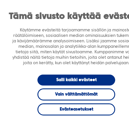
https://tiera.fi/name
Men
FI
SV
Tämä sivusto käyttää eväst
Käytämme evästeitä tarjoamamme sisällön ja mainost
Etusivu
›
Ajankohtaista
›
Webinaarit
›
räätälöimiseen, sosiaalisen median ominaisuuksien tukem
Ajankohtaista
›
Tapahtumat
›
Ajankohtaista
›
ja kävijämäärämme analysoimiseen. Lisäksi jaamme sosia
Webinaarit
›
Kutsu lanseeraustilaisuuteen 22.8.2018
median, mainosalan ja analytiikka-alan kumppaneille
tietoja siitä, miten käytät sivustoamme. Kumppanimme vo
klo 14: Tieran uudet Tietoturvapalvelut
yhdistää näitä tietoja muihin tietoihin, joita olet antanut hei
joita on kerätty, kun olet käyttänyt heidän palvelujaan
TAPAHTUMA
21.6.2018
WEBINAARI
Salli kaikki evästeet
Kutsu
Vain välttämättömät
lanseeraustilaisuu
Evästeasetukset
22.8.2018 klo 14: