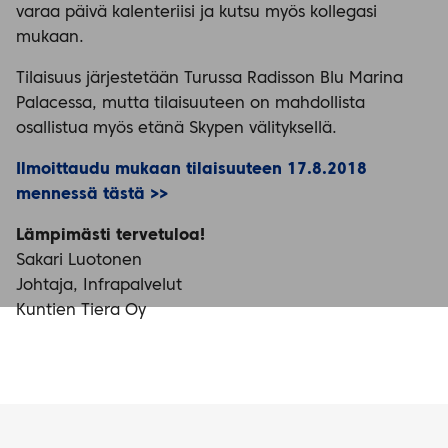
varaa päivä kalenteriisi ja kutsu myös kollegasi
mukaan.
Tilaisuus järjestetään Turussa Radisson Blu Marina
Palacessa, mutta tilaisuuteen on mahdollista
osallistua myös etänä Skypen välityksellä.
Ilmoittaudu mukaan tilaisuuteen 17.8.2018
mennessä tästä >>
Lämpimästi tervetuloa!
Sakari Luotonen
Johtaja, Infrapalvelut
Kuntien Tiera Oy