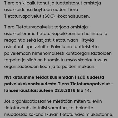
Tiera on kilpailuttanut ja tuotteistanut omistaja-
asiakkaidensa käyttöön uuden Tiera
Tietoturvapalvelut (SOC) -kokonaisuuden.
Tiera Tietoturvapalvelut tarjoaa omistaja-
asiakkaillemme tietoturvapoikkeamien hallintaa ja
reagointia sekä laajasti tietoturvaan liittyviä
asiantuntijapalveluita. Palvelu on tuotteistettu
palvelemaan nimenomaisesti kuntaorganisaatioiden
tarpeita ja siinä on huomioitu myös skaalautuvuus
organisaatioiden koon ja tarpeiden mukaan.
Nyt kutsumme teidät kuulemaan lisää uudesta
palvelukokonaisuudesta Tiera Tietoturvapalvelut -
lanseeraustilaisuuteen 22.8.2018 klo 14.
Jos organisaatiossanne mietitään miten tuleviin
tietoturvauhkiin tulisi varautua, tai haluatte
muodostaa kokonaiskuvan tietoturvavalmiuksistanne,