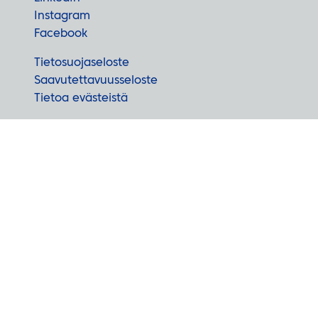
Instagram
Facebook
Tietosuojaseloste
Saavutettavuusseloste
Tietoa evästeistä